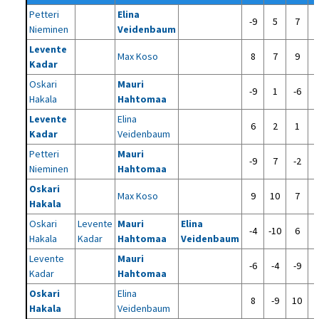
Petteri
Elina
-9
5
7
Nieminen
Veidenbaum
Levente
Max Koso
8
7
9
Kadar
Oskari
Mauri
-9
1
-6
Hakala
Hahtomaa
Levente
Elina
6
2
1
Kadar
Veidenbaum
Petteri
Mauri
-9
7
-2
Nieminen
Hahtomaa
Oskari
Max Koso
9
10
7
Hakala
Oskari
Levente
Mauri
Elina
-4
-10
6
Hakala
Kadar
Hahtomaa
Veidenbaum
Levente
Mauri
-6
-4
-9
Kadar
Hahtomaa
Oskari
Elina
8
-9
10
Hakala
Veidenbaum