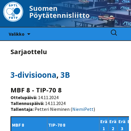
Suomen
Pöytätennisliitto
Siirry
Haku:
Valikko
sisältöön
Sarjaottelu
3-divisioona
,
3B
MBF 8 - TIP-70 8
Ottelupäivä:
14.11.2024
Tallennuspäivä:
14.11.2024
Tallentaja:
Petteri Nieminen (
NiemiPett
)
Erä
Erä
Erä
E
MBF 8
TIP-70 8
1
2
3