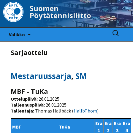
Suomen
Pöytätennisliitto
Siirry
Haku:
Valikko
sisältöön
Sarjaottelu
Mestaruussarja
,
SM
MBF - TuKa
Ottelupäivä:
26.01.2025
Tallennuspäivä:
26.01.2025
Tallentaja:
Thomas Hallbäck (
HallbThom
)
Erä
Erä
Erä
Erä
MBF
TuKa
1
2
3
4