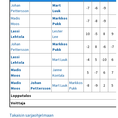
Johan
Mart
-7
-6
-9
Pettersson
Luuk
Madis
Markkos
-7
-8
-9
Moos
Pukk
Lassi
Lester
10
-5
8
9
Lehtola
Lee
Johan
Markkos
-2
8
-6
-7
Pettersson
Pukk
Lassi
Mart Luuk
-4
5
-10
6
Lehtola
Madis
Janne
5
-7
6
7
Moos
Kontala
Madis
Johan
Markkos
Mart Luuk
-8
-9
2
5
Moos
Pettersson
Pukk
Lopputulos
Voittaja
Takaisin sarjaohjelmaan