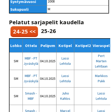
Syntymävuosi
2008
Sukupuoli
M
Pelatut sarjapelit kaudella
25-26
24-25 <<
Lohko
Ottelu
Pelipvm
Kotipel
Kotipel2
Vieraspel
Pert
MBF - PT
Lassi
SM
04.10.2025
Marten
Jyväskylä
Lehtola
Lehtlaan
MBF - PT
Lassi
Markkos
SM
04.10.2025
Jyväskylä
Lehtola
Pukk
Smash -
Juho
Lassi
SM
04.10.2025
MBF
Kahlos
Lehtola
Smash -
Marcel
Lassi