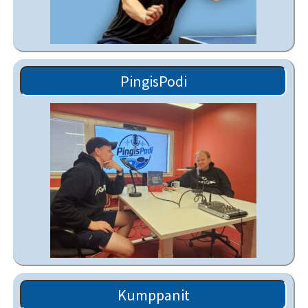
PingisPodi
Kumppanit