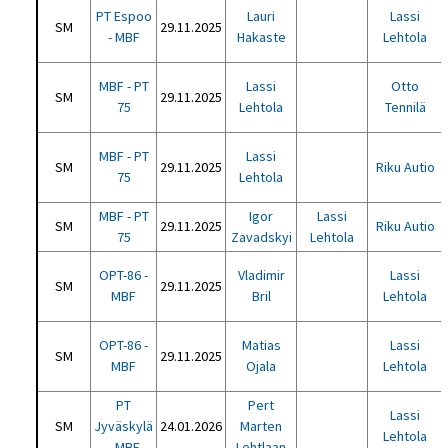
PT Espoo
Lauri
Lassi
SM
29.11.2025
- MBF
Hakaste
Lehtola
MBF - PT
Lassi
Otto
SM
29.11.2025
75
Lehtola
Tennilä
MBF - PT
Lassi
SM
29.11.2025
Riku Autio
75
Lehtola
MBF - PT
Igor
Lassi
SM
29.11.2025
Riku Autio
75
Zavadskyi
Lehtola
OPT-86 -
Vladimir
Lassi
SM
29.11.2025
MBF
Bril
Lehtola
OPT-86 -
Matias
Lassi
SM
29.11.2025
MBF
Ojala
Lehtola
PT
Pert
Lassi
SM
Jyväskylä
24.01.2026
Marten
Lehtola
- MBF
Lehtlaan