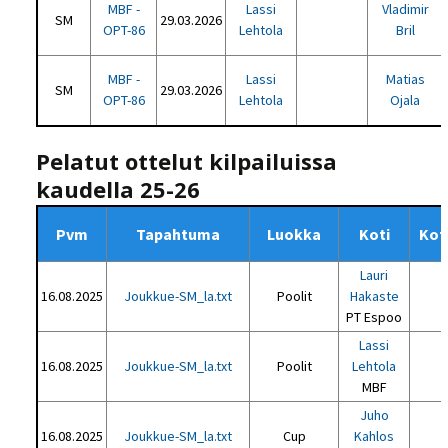
MBF -
Lassi
Vladimir
SM
29.03.2026
OPT-86
Lehtola
Bril
MBF -
Lassi
Matias
SM
29.03.2026
OPT-86
Lehtola
Ojala
Pelatut ottelut kilpailuissa
kaudella 25-26
Pvm
Tapahtuma
Luokka
Koti
Kot
Lauri
16.08.2025
Joukkue-SM_la.txt
Poolit
Hakaste
PT Espoo
Lassi
16.08.2025
Joukkue-SM_la.txt
Poolit
Lehtola
MBF
Juho
16.08.2025
Joukkue-SM_la.txt
Cup
Kahlos