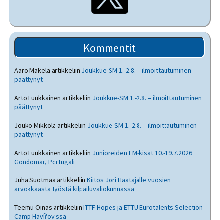
Kommentit
Aaro Mäkelä
artikkeliin
Joukkue-SM 1.-2.8. – ilmoittautuminen
päättynyt
Arto Luukkainen
artikkeliin
Joukkue-SM 1.-2.8. – ilmoittautuminen
päättynyt
Jouko Mikkola
artikkeliin
Joukkue-SM 1.-2.8. – ilmoittautuminen
päättynyt
Arto Luukkainen
artikkeliin
Junioreiden EM-kisat 10.-19.7.2026
Gondomar, Portugali
Juha Suotmaa
artikkeliin
Kiitos Jori Haatajalle vuosien
arvokkaasta työstä kilpailuvaliokunnassa
Teemu Oinas
artikkeliin
ITTF Hopes ja ETTU Eurotalents Selection
Camp Havířovissa