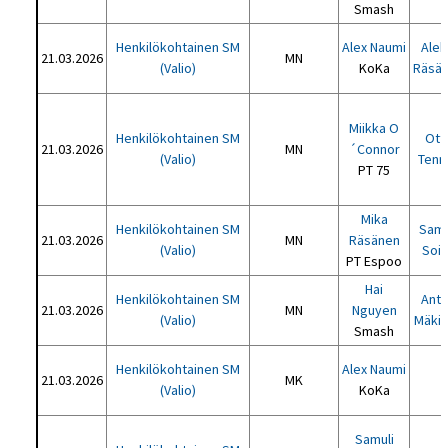
Smash
Henkilökohtainen SM
Alex Naumi
Alek
21.03.2026
MN
(Valio)
KoKa
Räsä
Miikka O
Henkilökohtainen SM
Ott
21.03.2026
MN
´Connor
(Valio)
Tenni
PT 75
Mika
Henkilökohtainen SM
Samu
21.03.2026
MN
Räsänen
(Valio)
Soi
PT Espoo
Hai
Henkilökohtainen SM
Ant
21.03.2026
MN
Nguyen
(Valio)
Mäki
Smash
Henkilökohtainen SM
Alex Naumi
21.03.2026
MK
(Valio)
KoKa
Samuli