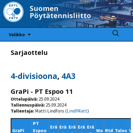
Suomen
Pöytätennisliitto
Siirry
Haku:
Valikko
sisältöön
Sarjaottelu
4-divisioona
,
4A3
GraPi - PT Espoo 11
Ottelupäivä:
25.09.2024
Tallennuspäivä:
25.09.2024
Tallentaja:
Matti Lindfors (
LindfMatt
)
PT
Erä
Erä
Erä
Erä
Erä
GraPi
Espoo
Wo
Rtd
Tulos
V