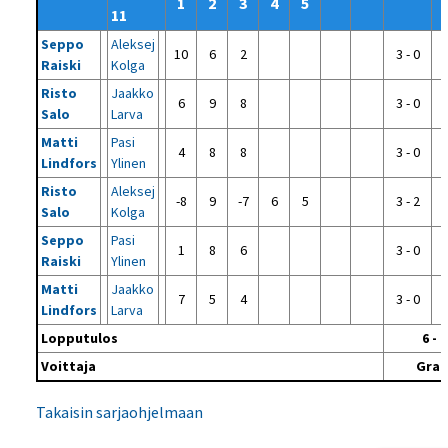
1
2
3
4
5
11
Seppo
Aleksej
10
6
2
3 - 0
Raiski
Kolga
Risto
Jaakko
6
9
8
3 - 0
Salo
Larva
Matti
Pasi
4
8
8
3 - 0
Lindfors
Ylinen
Risto
Aleksej
-8
9
-7
6
5
3 - 2
Salo
Kolga
Seppo
Pasi
1
8
6
3 - 0
Raiski
Ylinen
Matti
Jaakko
7
5
4
3 - 0
Lindfors
Larva
Lopputulos
6 - 0
Voittaja
GraP
Takaisin sarjaohjelmaan