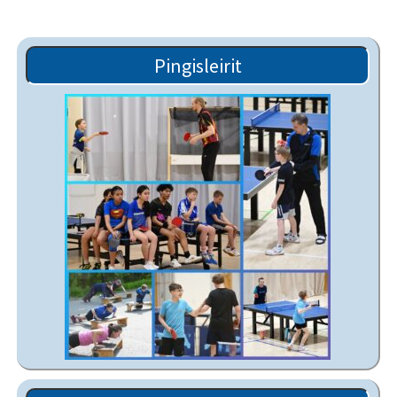
Pingisleirit