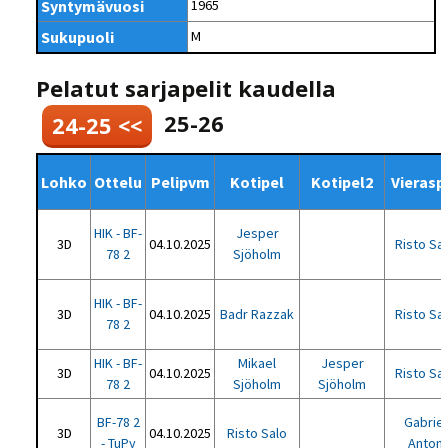
Syntymävuosi
1965
Sukupuoli
M
Pelatut sarjapelit kaudella
25-26
24-25 <<
Lohko
Ottelu
Pelipvm
Kotipel
Kotipel2
Vierasp
HIK - BF-
Jesper
3D
04.10.2025
Risto Sa
78 2
Sjöholm
HIK - BF-
3D
04.10.2025
Badr Razzak
Risto Sa
78 2
HIK - BF-
Mikael
Jesper
3D
04.10.2025
Risto Sa
78 2
Sjöholm
Sjöholm
BF-78 2
Gabriel
3D
04.10.2025
Risto Salo
- TuPy
Anton