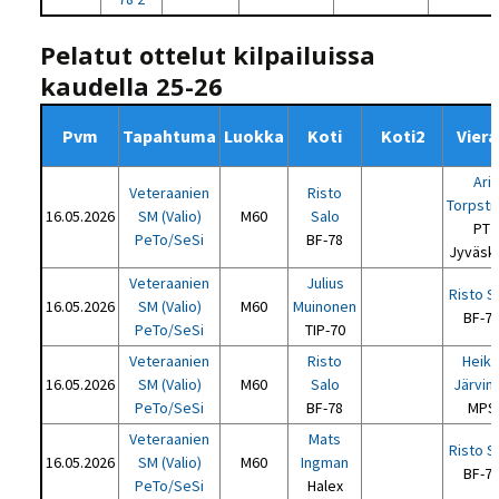
Pelatut ottelut kilpailuissa
kaudella 25-26
Pvm
Tapahtuma
Luokka
Koti
Koti2
Viera
Ari
Veteraanien
Risto
Torpst
16.05.2026
SM (Valio)
M60
Salo
PT
PeTo/SeSi
BF-78
Jyväsk
Veteraanien
Julius
Risto S
16.05.2026
SM (Valio)
M60
Muinonen
BF-7
PeTo/SeSi
TIP-70
Veteraanien
Risto
Heikk
16.05.2026
SM (Valio)
M60
Salo
Järvin
PeTo/SeSi
BF-78
MPS
Veteraanien
Mats
Risto S
16.05.2026
SM (Valio)
M60
Ingman
BF-7
PeTo/SeSi
Halex