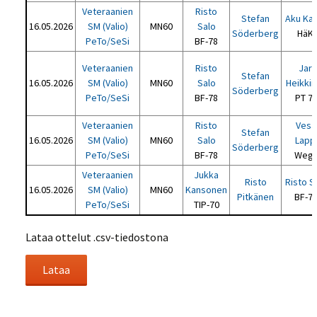
Veteraanien
Risto
Stefan
Aku Ka
16.05.2026
SM (Valio)
MN60
Salo
Söderberg
HäKi
PeTo/SeSi
BF-78
Veteraanien
Risto
Jari
Stefan
16.05.2026
SM (Valio)
MN60
Salo
Heikki
Söderberg
PeTo/SeSi
BF-78
PT 7
Veteraanien
Risto
Vesa
Stefan
16.05.2026
SM (Valio)
MN60
Salo
Lapp
Söderberg
PeTo/SeSi
BF-78
Weg
Veteraanien
Jukka
Risto
Risto S
16.05.2026
SM (Valio)
MN60
Kansonen
Pitkänen
BF-7
PeTo/SeSi
TIP-70
Lataa ottelut .csv-tiedostona