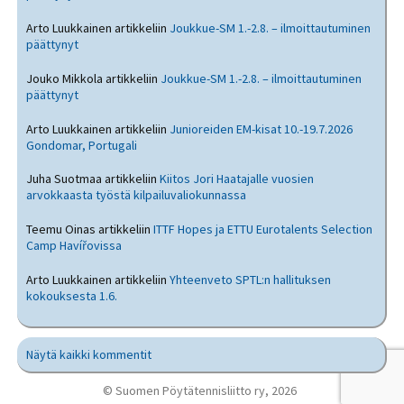
Arto Luukkainen
artikkeliin
Joukkue-SM 1.-2.8. – ilmoittautuminen
päättynyt
Jouko Mikkola
artikkeliin
Joukkue-SM 1.-2.8. – ilmoittautuminen
päättynyt
Arto Luukkainen
artikkeliin
Junioreiden EM-kisat 10.-19.7.2026
Gondomar, Portugali
Juha Suotmaa
artikkeliin
Kiitos Jori Haatajalle vuosien
arvokkaasta työstä kilpailuvaliokunnassa
Teemu Oinas
artikkeliin
ITTF Hopes ja ETTU Eurotalents Selection
Camp Havířovissa
Arto Luukkainen
artikkeliin
Yhteenveto SPTL:n hallituksen
kokouksesta 1.6.
Näytä kaikki kommentit
© Suomen Pöytätennisliitto ry, 2026