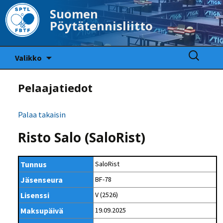
Suomen
Pöytätennisliitto
Siirry
Haku:
Valikko
sisältöön
Pelaajatiedot
Palaa takaisin
Risto Salo (SaloRist)
Tunnus
SaloRist
Jäsenseura
BF-78
Lisenssi
V (2526)
Maksupäivä
19.09.2025