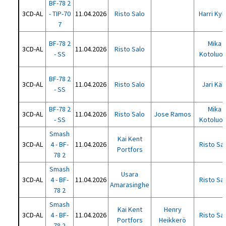
BF-78 2
3CD-AL
- TIP-70
11.04.2026
Risto Salo
Harri Kyll
7
BF-78 2
Mika
3CD-AL
11.04.2026
Risto Salo
- SS
Kotoluo
BF-78 2
3CD-AL
11.04.2026
Risto Salo
Jari Käk
- SS
BF-78 2
Mika
3CD-AL
11.04.2026
Risto Salo
Jose Ramos
- SS
Kotoluo
Smash
Kai Kent
3CD-AL
4 - BF-
11.04.2026
Risto Sa
Portfors
78 2
Smash
Usara
3CD-AL
4 - BF-
11.04.2026
Risto Sa
Amarasinghe
78 2
Smash
Kai Kent
Henry
3CD-AL
4 - BF-
11.04.2026
Risto Sa
Portfors
Heikkerö
78 2