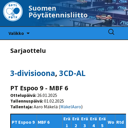
Suomen
Pöytätennisliitto
Siirry
Haku:
Valikko
sisältöön
Sarjaottelu
3-divisioona
,
3CD-AL
PT Espoo 9 - MBF 6
Ottelupäivä:
26.01.2025
Tallennuspäivä:
01.02.2025
Tallentaja:
Aaro Mäkelä (
MäkelAaro
)
Erä
Erä
Erä
Erä
Erä
PT Espoo 9
MBF 6
Wo
Rtd
1
2
3
4
5