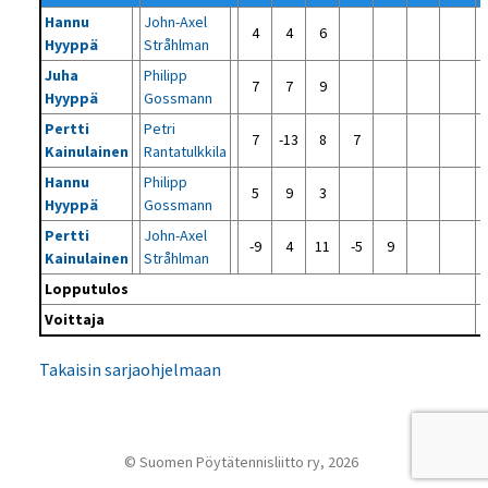
Hannu
John-Axel
4
4
6
Hyyppä
Stråhlman
Juha
Philipp
7
7
9
Hyyppä
Gossmann
Pertti
Petri
7
-13
8
7
Kainulainen
Rantatulkkila
Hannu
Philipp
5
9
3
Hyyppä
Gossmann
Pertti
John-Axel
-9
4
11
-5
9
Kainulainen
Stråhlman
Lopputulos
Voittaja
Takaisin sarjaohjelmaan
© Suomen Pöytätennisliitto ry, 2026