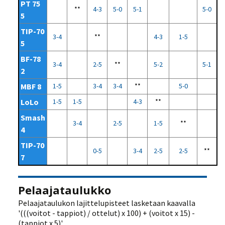
PT 75
**
4-3
5-0
5-1
5-0
5
TIP-70
3-4
**
4-3
1-5
5
BF-78
3-4
2-5
**
5-2
5-1
2
MBF 8
1-5
3-4
3-4
**
5-0
LoLo
1-5
1-5
4-3
**
Smash
3-4
2-5
1-5
**
4
TIP-70
0-5
3-4
2-5
2-5
**
7
Pelaajataulukko
Pelaajataulukon lajittelupisteet lasketaan kaavalla
'(((voitot - tappiot) / ottelut) x 100) + (voitot x 15) -
(tappiot x 5)'