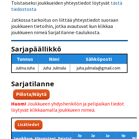
Toistaiseksi joukkueiden yhteystiedot löytyvät
tästä
tiedostosta
Jatkossa tarkoitus on liittää yhteystiedot suoraan
joukkueen tietoihin, jotka avautuvat kun klikkaa
joukkueen nimeä Sarjatilanne-taulukosta.
Sarjapäällikkö
Tunnus
Nimi
Sähköposti
JulmaJuha
Juha Julmala
juha.julmala@gmail.com
Sarjatilanne
Piilota/Näytä
Huom!
Joukkueen yhdyshenkilön ja pelipaikan tiedot
löytyvät klikkaamalla joukkueen nimeä.
Lisätiedot
3p
2p
1p
0p
Joukkue
Pi
Alkupisteet
Pelatut