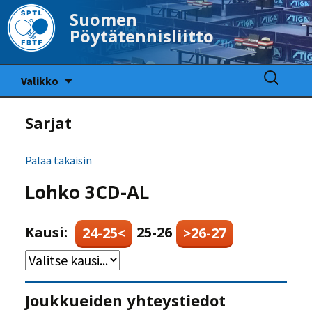
Suomen
Pöytätennisliitto
Siirry
Haku:
Valikko
sisältöön
Sarjat
Palaa takaisin
Lohko 3CD-AL
Kausi:
25-26
24-25<
>26-27
Joukkueiden yhteystiedot