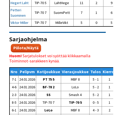
Hegert Laht
TIP-70 5
LahtHege
11
2
9
Petteri
TIP-70 7
SuomiPett
7
1
6
Suominen
Viktor Miller
TIP-70 7
MilleVikt
5
0
5
Sarjaohjelma
Piilota/Näytä
Huom!
Sarjatulokset voi syöttää klikkaamalla
Toiminnot-sarakkeen kynää.
Nro
Pelipvm
Kotijoukkue
Vierasjoukkue
Tulos
Kierro
7-1
24.01.2026
PT 75 5
MBF 8
5 - 1
1
4-6
24.01.2026
BF-78 2
LoLo
5 - 2
1
2-3
24.01.2026
SS
Smash 4
5 - 2
1
8-5
24.01.2026
TIP-70 7
TIP-70 5
0 - 5
1
6-1
24.01.2026
LoLo
MBF 8
4 - 3
2