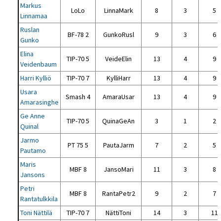
Markus
LoLo
LinnaMark
8
3
5
Linnamaa
Ruslan
BF-78 2
GunkoRusl
9
3
6
Gunko
Elina
TIP-70 5
VeideElin
13
4
9
Veidenbaum
Harri Kylliö
TIP-70 7
KylliHarr
13
4
9
Usara
Smash 4
AmaraUsar
13
4
9
Amarasinghe
Ge Anne
TIP-70 5
QuinaGeAn
3
1
2
Quinal
Jarmo
PT 75 5
PautaJarm
7
2
5
Pautamo
Maris
MBF 8
JansoMari
11
3
8
Jansons
Petri
MBF 8
RantaPetr2
9
2
7
Rantatulkkila
Toni Nättilä
TIP-70 7
NättiToni
14
3
11