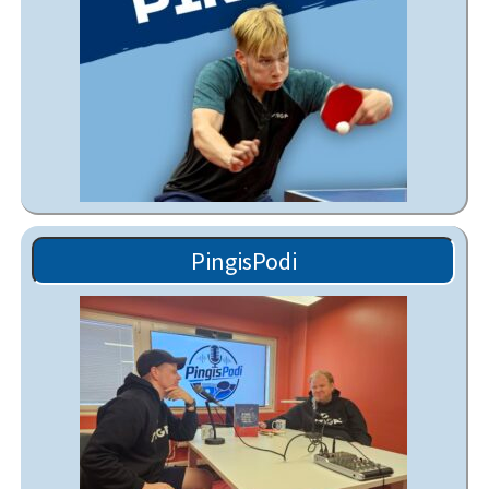
PingisPodi