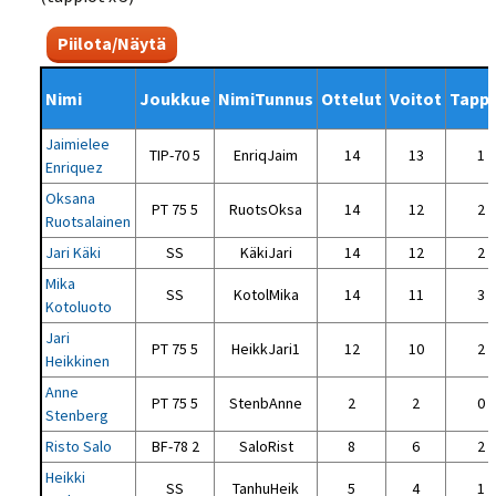
Piilota/Näytä
Nimi
Joukkue
NimiTunnus
Ottelut
Voitot
Tappi
Jaimielee
TIP-70 5
EnriqJaim
14
13
1
Enriquez
Oksana
PT 75 5
RuotsOksa
14
12
2
Ruotsalainen
Jari Käki
SS
KäkiJari
14
12
2
Mika
SS
KotolMika
14
11
3
Kotoluoto
Jari
PT 75 5
HeikkJari1
12
10
2
Heikkinen
Anne
PT 75 5
StenbAnne
2
2
0
Stenberg
Risto Salo
BF-78 2
SaloRist
8
6
2
Heikki
SS
TanhuHeik
5
4
1