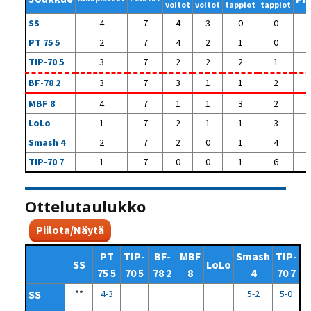
voitot
voitot
tappiot
tappiot
SS
4
7
4
3
0
0
PT 75 5
2
7
4
2
1
0
TIP-70 5
3
7
2
2
2
1
BF-78 2
3
7
3
1
1
2
MBF 8
4
7
1
1
3
2
LoLo
1
7
2
1
1
3
Smash 4
2
7
2
0
1
4
TIP-70 7
1
7
0
0
1
6
Ottelutaulukko
Piilota/Näytä
PT
TIP-
BF-
MBF
Smash
TIP-
SS
LoLo
75 5
70 5
78 2
8
4
70 7
SS
**
4-3
5-2
5-0