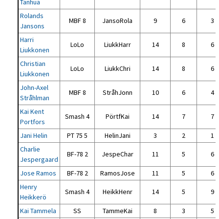
Tanhua
Rolands
MBF 8
JansoRola
9
6
3
Jansons
Harri
LoLo
LiukkHarr
14
8
6
Liukkonen
Christian
LoLo
LiukkChri
14
8
6
Liukkonen
John-Axel
MBF 8
StråhJonn
10
6
4
Stråhlman
Kai Kent
Smash 4
PörtfKai
14
7
7
Portfors
Jani Helin
PT 75 5
HelinJani
3
2
1
Charlie
BF-78 2
JespeChar
11
5
6
Jespergaard
Jose Ramos
BF-78 2
RamosJose
11
5
6
Henry
Smash 4
HeikkHenr
14
5
9
Heikkerö
Kai Tammela
SS
TammeKai
8
3
5