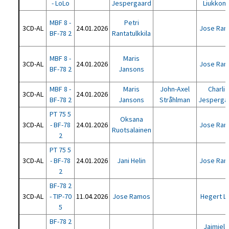
- LoLo
Jespergaard
Liukkon
MBF 8 -
Petri
3CD-AL
24.01.2026
Jose Ra
BF-78 2
Rantatulkkila
MBF 8 -
Maris
3CD-AL
24.01.2026
Jose Ra
BF-78 2
Jansons
MBF 8 -
Maris
John-Axel
Charlie
3CD-AL
24.01.2026
BF-78 2
Jansons
Stråhlman
Jesperga
PT 75 5
Oksana
3CD-AL
- BF-78
24.01.2026
Jose Ra
Ruotsalainen
2
PT 75 5
3CD-AL
- BF-78
24.01.2026
Jani Helin
Jose Ra
2
BF-78 2
3CD-AL
- TIP-70
11.04.2026
Jose Ramos
Hegert L
5
BF-78 2
Jaimiel