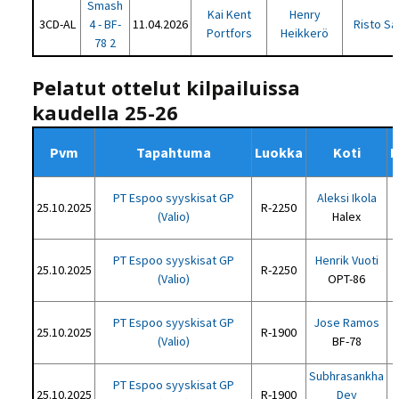
Smash
Kai Kent
Henry
3CD-AL
4 - BF-
11.04.2026
Risto Sa
Portfors
Heikkerö
78 2
Pelatut ottelut kilpailuissa
kaudella 25-26
Pvm
Tapahtuma
Luokka
Koti
K
PT Espoo syyskisat GP
Aleksi Ikola
25.10.2025
R-2250
(Valio)
Halex
PT Espoo syyskisat GP
Henrik Vuoti
25.10.2025
R-2250
(Valio)
OPT-86
PT Espoo syyskisat GP
Jose Ramos
25.10.2025
R-1900
(Valio)
BF-78
Subhrasankha
PT Espoo syyskisat GP
25.10.2025
R-1900
Dey