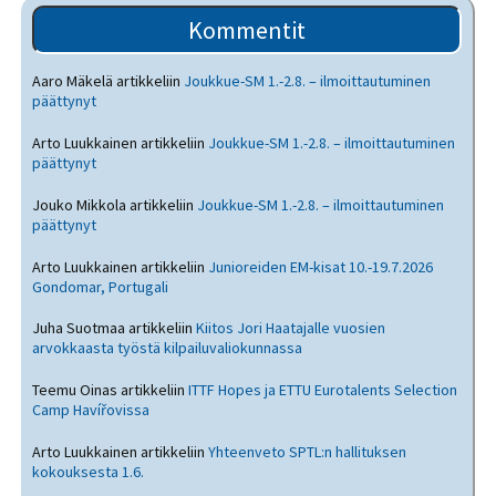
Kommentit
Aaro Mäkelä
artikkeliin
Joukkue-SM 1.-2.8. – ilmoittautuminen
päättynyt
Arto Luukkainen
artikkeliin
Joukkue-SM 1.-2.8. – ilmoittautuminen
päättynyt
Jouko Mikkola
artikkeliin
Joukkue-SM 1.-2.8. – ilmoittautuminen
päättynyt
Arto Luukkainen
artikkeliin
Junioreiden EM-kisat 10.-19.7.2026
Gondomar, Portugali
Juha Suotmaa
artikkeliin
Kiitos Jori Haatajalle vuosien
arvokkaasta työstä kilpailuvaliokunnassa
Teemu Oinas
artikkeliin
ITTF Hopes ja ETTU Eurotalents Selection
Camp Havířovissa
Arto Luukkainen
artikkeliin
Yhteenveto SPTL:n hallituksen
kokouksesta 1.6.