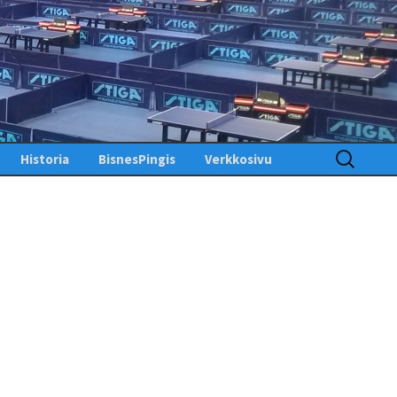
Haku:
Historia
BisnesPingis
Verkkosivu
Pöytätenniksen historia
Kirjaudu sisään
Suomessa
Toimintosivu
Kunniagalleria – Hall of
Fame
Etusivu
Ansiomerkit
PingisTV
Lehdistötiedotteet
Tekniset tiedotteet
us
gistiedotteet
Finlandia Open winners
Palaute
Pöytätennislehtiä PDF-
muodossa