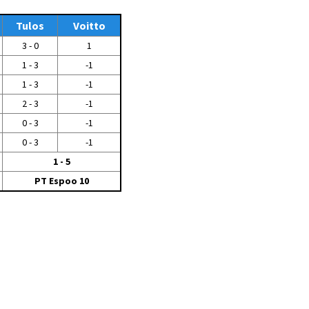
Tiedostot vanhoilta
sivuilta
Tulos
Voitto
3 - 0
1
Viestitiedotteet
vanhoilta sivuilta
1 - 3
-1
Muut tiedotteet
1 - 3
-1
2 - 3
-1
0 - 3
-1
0 - 3
-1
1 - 5
PT Espoo 10