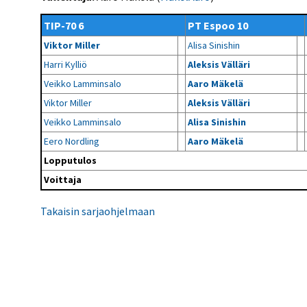
Kilpailujärjestäjien
Valiokunnat
ohjeet
Seurasiirrot
6-divisioona
TIP-70 6
PT Espoo 10
Strategia 2025-2030
Rating-artikkelit
Kisajärjestäjien
Sarjatiedotteet
Viktor Miller
Alisa Sinishin
dokumentit
Vastuullisuus
Ilmoita epäasiallisesta
Rating-manuaali
käytöksestä
Harri Kylliö
Aleksis Välläri
Pelipaikat ja
Seuratiedotteet
NETU in English
joukkueiden
Julkaistut Rating-listat
Päivärating
Veikko Lamminsalo
Aaro Mäkelä
yhteyshenkilöt
Hallintosääntö
Tietosuoja
Viktor Miller
Aleksis Välläri
Veikko Lamminsalo
Alisa Sinishin
Eero Nordling
Aaro Mäkelä
Lopputulos
Voittaja
Takaisin sarjaohjelmaan