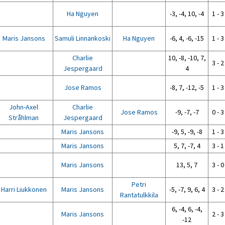
Ha Nguyen
-3, -4, 10, -4
1 - 3
Maris Jansons
Samuli Linnankoski
Ha Nguyen
-6, 4, -6, -15
1 - 3
Charlie
10, -8, -10, 7,
3 - 2
Jespergaard
4
Jose Ramos
-8, 7, -12, -5
1 - 3
John-Axel
Charlie
Jose Ramos
-9, -7, -7
0 - 3
Stråhlman
Jespergaard
Maris Jansons
-9, 5, -9, -8
1 - 3
Maris Jansons
5, 7, -7, 4
3 - 1
Maris Jansons
13, 5, 7
3 - 0
Petri
Harri Liukkonen
Maris Jansons
-5, -7, 9, 6, 4
3 - 2
Rantatulkkila
6, -4, 6, -4,
Maris Jansons
2 - 3
-12