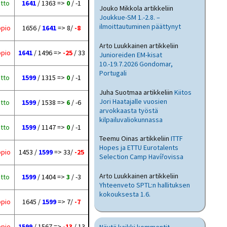
itto
1641
/ 1363 =>
0
/ -1
Jouko Mikkola
artikkeliin
Joukkue-SM 1.-2.8. –
ilmoittautuminen päättynyt
ppio
1656 /
1641
=> 8/
-8
Arto Luukkainen
artikkeliin
ppio
1641
/ 1496 =>
-25
/ 33
Junioreiden EM-kisat
10.-19.7.2026 Gondomar,
Portugali
itto
1599
/ 1315 =>
0
/ -1
Juha Suotmaa
artikkeliin
Kiitos
Jori Haatajalle vuosien
itto
1599
/ 1538 =>
6
/ -6
arvokkaasta työstä
kilpailuvaliokunnassa
itto
1599
/ 1147 =>
0
/ -1
Teemu Oinas
artikkeliin
ITTF
Hopes ja ETTU Eurotalents
ppio
1453 /
1599
=> 33/
-25
Selection Camp Havířovissa
Arto Luukkainen
artikkeliin
itto
1599
/ 1404 =>
3
/ -3
Yhteenveto SPTL:n hallituksen
kokouksesta 1.6.
ppio
1645 /
1599
=> 7/
-7
ppio
1599
/ 1567 =>
-13
/ 13