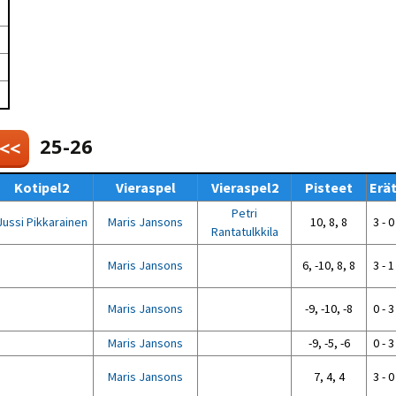
Venyttely
pöytätenniksessä-opas
Olkapäävammojen
ennaltaehkäisevä
harjoitusopas
pöytätennispelaajille
Leirit
EU-Erasmus:
Maahanmuuttajien
25-26
 <<
kotouttaminen ja
sukupuolten tasa-arvo
pöytätenniksessä
Kotipel2
Vieraspel
Vieraspel2
Pisteet
Erä
kattavan osallisuuden
kautta
Petri
Jussi Pikkarainen
Maris Jansons
10, 8, 8
3 - 0
Rantatulkkila
Maris Jansons
6, -10, 8, 8
3 - 1
Maris Jansons
-9, -10, -8
0 - 3
Maris Jansons
-9, -5, -6
0 - 3
Maris Jansons
7, 4, 4
3 - 0