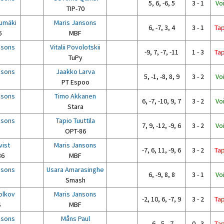
5, 6, -6, 5
3 - 1
Vo
TIP-70
vumäki
Maris Jansons
6, -7, 3, 4
3 - 1
Ta
5
MBF
nsons
Vitalii Povolotskii
-9, 7, -7, -11
1 - 3
Ta
TuPy
nsons
Jaakko Larva
5, -1, -8, 8, 9
3 - 2
Vo
PT Espoo
nsons
Timo Akkanen
6, -7, -10, 9, 7
3 - 2
Vo
Stara
nsons
Tapio Tuuttila
7, 9, -12, -9, 6
3 - 2
Vo
OPT-86
vist
Maris Jansons
-7, 6, 11, -9, 6
3 - 2
Ta
86
MBF
nsons
Usara Amarasinghe
6, -9, 8, 8
3 - 1
Vo
Smash
olkov
Maris Jansons
-2, 10, 6, -7, 9
3 - 2
Ta
S
MBF
nsons
Måns Paul
-6, -5, -7
0 - 3
Ta