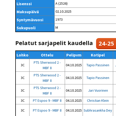
Kilpailujärjestäjien
Valiokunnat
Lisenssi
A (2526)
ohjeet
Seurasiirrot
6-divisioona
Strategia 2025-2030
Maksupäivä
02.10.2025
Rating-artikkelit
Kisajärjestäjien
Sarjatiedotteet
dokumentit
Syntymävuosi
1973
Vastuullisuus
Ilmoita epäasiallisesta
Rating-manuaali
käytöksestä
Pelipaikat ja
Sukupuoli
M
Seuratiedotteet
NETU in English
joukkueiden
Julkaistut Rating-listat
Päivärating
yhteyshenkilöt
Hallintosääntö
Tietosuoja
Pelatut sarjapelit kaudella
24-25
Lohko
Ottelu
Pelipvm
Kotipel
PTS Sherwood 2 -
3C
04.10.2025
Tapio Passinen
MBF 8
PTS Sherwood 2 -
3C
04.10.2025
Tapio Passinen
MBF 8
PTS Sherwood 2 -
3C
04.10.2025
Jari Vuorinen
MBF 8
3C
PT Espoo 9 - MBF 8
04.10.2025
Christian Klein
3C
PT Espoo 9 - MBF 8
04.10.2025
Subhrasankha Dey