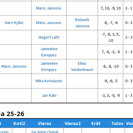
Maris Jansons
7, 10, -9, 10
3 - 1
Rolands
Harri Kylliö
Maris Jansons
-8, -7, -6
0 - 3
Jansons
-7, -8, 3, 5,
Hegert Laht
2 - 3
-10
Jaimielee
7, -6, -3, -4
1 - 3
Enriquez
Jaimielee
Elina
Maris Jansons
-8, -8, -10
0 - 3
Enriquez
Veidenbaum
Mika Kotoluoto
-9, -6, -5
0 - 3
Jari Käki
-3, 3, -9, -9
1 - 3
la 25-26
i
Koti2
Vieras
Vieras2
Erät
Tulos
Vo
nsons
Ge Anne Quinal