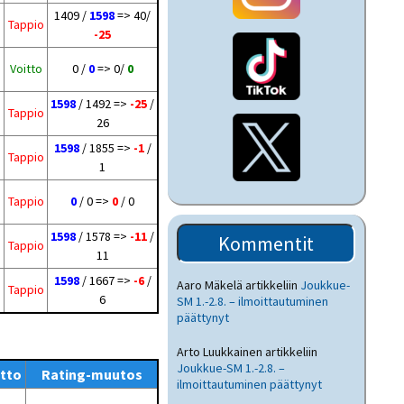
1409 /
1598
=> 40/
Tappio
-25
Voitto
0 /
0
=> 0/
0
1598
/ 1492 =>
-25
/
Tappio
26
1598
/ 1855 =>
-1
/
Tappio
1
Tappio
0
/ 0 =>
0
/ 0
1598
/ 1578 =>
-11
/
Kommentit
Tappio
11
1598
/ 1667 =>
-6
/
Aaro Mäkelä
artikkeliin
Joukkue-
Tappio
6
SM 1.-2.8. – ilmoittautuminen
päättynyt
Arto Luukkainen
artikkeliin
Joukkue-SM 1.-2.8. –
itto
Rating-muutos
ilmoittautuminen päättynyt