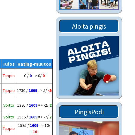
Tiedostot vanhoilta
sivuilta
Viestitiedotteet
Aloita pingis
vanhoilta sivuilta
Muut tiedotteet
t
Tulos
Rating-muutos
Tappio
0 /
0
=> 0/
0
Tappio
1730 /
1609
=> 5/
-5
Voitto
1395 /
1609
=> -2/
2
PingisPodi
Voitto
1556 /
1609
=> -7/
7
1595 /
1609
=> 10/
Tappio
-10