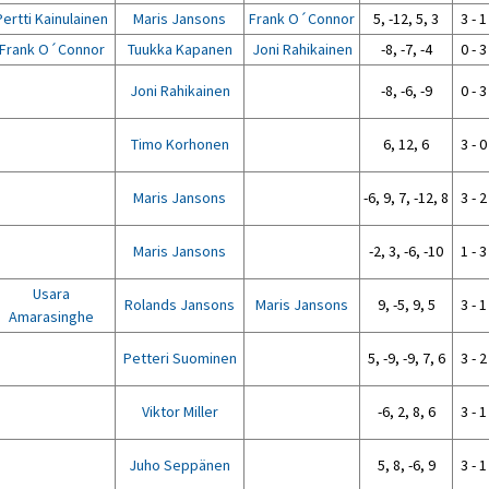
Pertti Kainulainen
Maris Jansons
Frank O´Connor
5, -12, 5, 3
3 - 1
Frank O´Connor
Tuukka Kapanen
Joni Rahikainen
-8, -7, -4
0 - 3
Joni Rahikainen
-8, -6, -9
0 - 3
Timo Korhonen
6, 12, 6
3 - 0
Maris Jansons
-6, 9, 7, -12, 8
3 - 2
Maris Jansons
-2, 3, -6, -10
1 - 3
Usara
Rolands Jansons
Maris Jansons
9, -5, 9, 5
3 - 1
Amarasinghe
Petteri Suominen
5, -9, -9, 7, 6
3 - 2
Viktor Miller
-6, 2, 8, 6
3 - 1
Juho Seppänen
5, 8, -6, 9
3 - 1