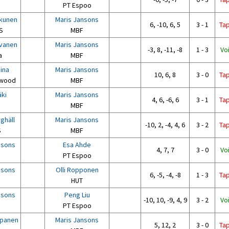
PT Espoo
lkunen
Maris Jansons
6, -10, 6, 5
3 - 1
Ta
S
MBF
lvanen
Maris Jansons
-3, 8, -11, -8
1 - 3
Vo
a
MBF
ina
Maris Jansons
10, 6, 8
3 - 0
Ta
rwood
MBF
äki
Maris Jansons
4, 6, -6, 6
3 - 1
Ta
MBF
ghäll
Maris Jansons
-10, 2, -4, 4, 6
3 - 2
Ta
S
MBF
nsons
Esa Ahde
4, 7, 7
3 - 0
Vo
PT Espoo
nsons
Olli Ropponen
6, -5, -4, -8
1 - 3
Ta
HUT
nsons
Peng Liu
-10, 10, -9, 4, 9
3 - 2
Vo
PT Espoo
apanen
Maris Jansons
5, 12, 2
3 - 0
Ta