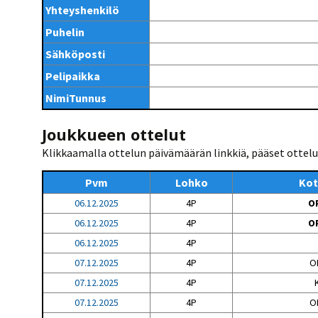
Kilpailujärjestäjien
Valiokunnat
Yhteyshenkilö
ohjeet
Seurasiirrot
6-divisioona
Strategia 2025-2030
Puhelin
Rating-artikkelit
Kisajärjestäjien
Sarjatiedotteet
dokumentit
Sähköposti
Vastuullisuus
Ilmoita epäasiallisesta
Rating-manuaali
käytöksestä
Pelipaikat ja
Pelipaikka
Seuratiedotteet
NETU in English
joukkueiden
Julkaistut Rating-listat
Päivärating
yhteyshenkilöt
Hallintosääntö
NimiTunnus
Tietosuoja
Joukkueen ottelut
Klikkaamalla ottelun päivämäärän linkkiä, pääset ottelun
Pvm
Lohko
Kot
06.12.2025
4P
OP
06.12.2025
4P
OP
06.12.2025
4P
07.12.2025
4P
O
07.12.2025
4P
07.12.2025
4P
O