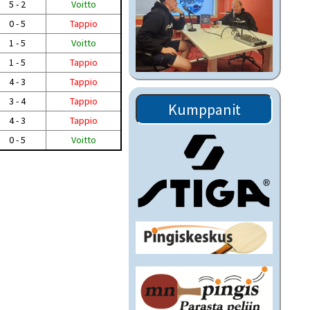
5 - 2
Voitto
0 - 5
Tappio
1 - 5
Voitto
1 - 5
Tappio
4 - 3
Tappio
3 - 4
Tappio
Kumppanit
4 - 3
Tappio
0 - 5
Voitto