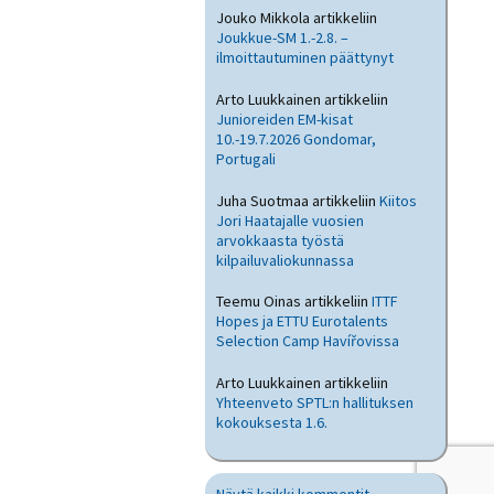
Jouko Mikkola
artikkeliin
Joukkue-SM 1.-2.8. –
ilmoittautuminen päättynyt
Arto Luukkainen
artikkeliin
Junioreiden EM-kisat
10.-19.7.2026 Gondomar,
Portugali
Juha Suotmaa
artikkeliin
Kiitos
Jori Haatajalle vuosien
arvokkaasta työstä
kilpailuvaliokunnassa
Teemu Oinas
artikkeliin
ITTF
Hopes ja ETTU Eurotalents
Selection Camp Havířovissa
Arto Luukkainen
artikkeliin
Yhteenveto SPTL:n hallituksen
kokouksesta 1.6.