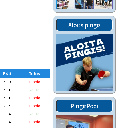
Tiedostot vanhoilta
sivuilta
Viestitiedotteet
Aloita pingis
vanhoilta sivuilta
Muut tiedotteet
Erät
Tulos
5 - 0
Tappio
5 - 1
Voitto
5 - 1
Tappio
PingisPodi
2 - 5
Tappio
3 - 4
Voitto
3 - 4
Tappio