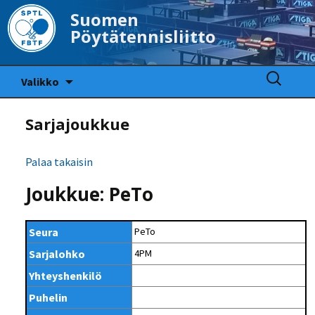
Suomen
Pöytätennisliitto
Siirry
Haku:
Valikko
sisältöön
Sarjajoukkue
Palaa takaisin
Joukkue: PeTo
Seura
PeTo
Sarjalohko
4PM
Yhteyshenkilö
Puhelin