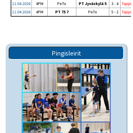
11.04.2026
4PM
PeTo
PT Jyväskylä 5
3 - 4
Tappi
11.04.2026
4PM
PT 75 7
PeTo
5 - 2
Tappi
Pingisleirit