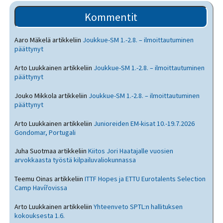
Kommentit
Aaro Mäkelä
artikkeliin
Joukkue-SM 1.-2.8. – ilmoittautuminen
päättynyt
Arto Luukkainen
artikkeliin
Joukkue-SM 1.-2.8. – ilmoittautuminen
päättynyt
Jouko Mikkola
artikkeliin
Joukkue-SM 1.-2.8. – ilmoittautuminen
päättynyt
Arto Luukkainen
artikkeliin
Junioreiden EM-kisat 10.-19.7.2026
Gondomar, Portugali
Juha Suotmaa
artikkeliin
Kiitos Jori Haatajalle vuosien
arvokkaasta työstä kilpailuvaliokunnassa
Teemu Oinas
artikkeliin
ITTF Hopes ja ETTU Eurotalents Selection
Camp Havířovissa
Arto Luukkainen
artikkeliin
Yhteenveto SPTL:n hallituksen
kokouksesta 1.6.