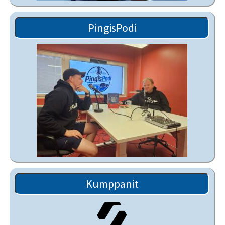
PingisPodi
Kumppanit