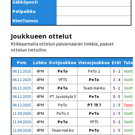
Sähköposti
Pelipaikka
NimiTunnus
Joukkueen ottelut
Klikkaamalla ottelun päivämäärän linkkiä, pääset
ottelun tietoihin.
Pvm
Lohko
Kotijoukkue
Vierasjoukkue
Erät
Tulo
06.12.2025
4PM
PeTo
PeTo 2
5 - 2
Voitto
06.12.2025
4PM
YPTS
PeTo
3 - 4
Voitto
06.12.2025
4PM
PeTo
Team Hal-Ko
5 - 1
Voitto
06.12.2025
4PM
PT Jyväskylä 5
PeTo
0 - 5
Voitto
06.12.2025
4PM
PeTo
PT 75 7
1 - 5
Tappi
11.04.2026
4PM
PeTo 2
PeTo
1 - 5
Voitto
11.04.2026
4PM
PeTo
YPTS
5 - 2
Voitto
11.04.2026
4PM
Team Hal-Ko
PeTo
1 - 5
Voitto