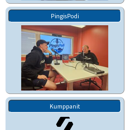
PingisPodi
Kumppanit