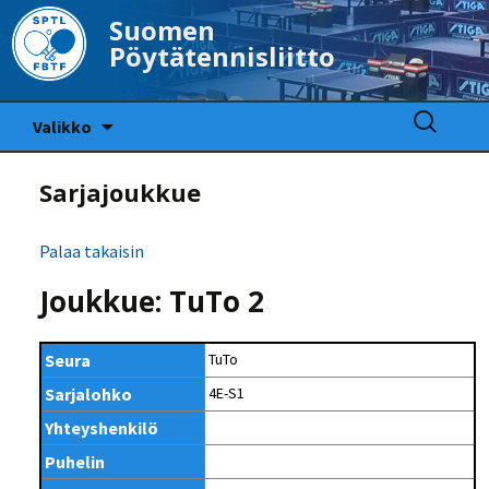
Suomen
Pöytätennisliitto
Siirry
Haku:
Valikko
sisältöön
Sarjajoukkue
Palaa takaisin
Joukkue: TuTo 2
Seura
TuTo
Sarjalohko
4E-S1
Yhteyshenkilö
Puhelin