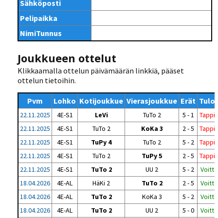
Sähköposti
Pelipaikka
NimiTunnus
Joukkueen ottelut
Klikkaamalla ottelun päivämäärän linkkiä, pääset
ottelun tietoihin.
Pvm
Lohko
Kotijoukkue
Vierasjoukkue
Erät
Tulo
22.11.2025
4E-S1
LeVi
TuTo 2
5 - 1
Tappi
22.11.2025
4E-S1
TuTo 2
KoKa 3
2 - 5
Tappi
22.11.2025
4E-S1
TuPy 4
TuTo 2
5 - 2
Tappi
22.11.2025
4E-S1
TuTo 2
TuPy 5
2 - 5
Tappi
22.11.2025
4E-S1
TuTo 2
UU 2
5 - 2
Voitto
18.04.2026
4E-AL
HäKi 2
TuTo 2
2 - 5
Voitto
18.04.2026
4E-AL
TuTo 2
KoKa 3
5 - 2
Voitto
18.04.2026
4E-AL
TuTo 2
UU 2
5 - 0
Voitto