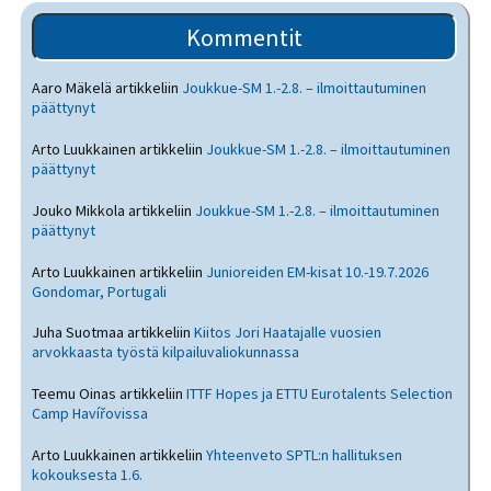
Kommentit
Aaro Mäkelä
artikkeliin
Joukkue-SM 1.-2.8. – ilmoittautuminen
päättynyt
Arto Luukkainen
artikkeliin
Joukkue-SM 1.-2.8. – ilmoittautuminen
päättynyt
Jouko Mikkola
artikkeliin
Joukkue-SM 1.-2.8. – ilmoittautuminen
päättynyt
Arto Luukkainen
artikkeliin
Junioreiden EM-kisat 10.-19.7.2026
Gondomar, Portugali
Juha Suotmaa
artikkeliin
Kiitos Jori Haatajalle vuosien
arvokkaasta työstä kilpailuvaliokunnassa
Teemu Oinas
artikkeliin
ITTF Hopes ja ETTU Eurotalents Selection
Camp Havířovissa
Arto Luukkainen
artikkeliin
Yhteenveto SPTL:n hallituksen
kokouksesta 1.6.