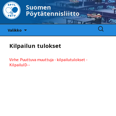
Suomen
Pöytätennisliitto
Siirry
Haku:
Valikko
sisältöön
Kilpailun tulokset
Virhe: Puuttuva muuttuja - kilpailutulokset -
KilpailuID--