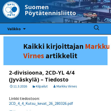
Suomen
Pöytätennisliitto
Siirry
Haku:
Valikko
sisältöön
Kaikki kirjoittajan
Markku
Virnes
artikkelit
2-divisioona, 2CD-YL 4/4
(Jyväskylä) – Tiedosto
11.3.2026
Kilpailut
Markku Virnes
Linkki tiedostoon:
2CD_4_4_Kutsu_kevat_26_280326.pdf