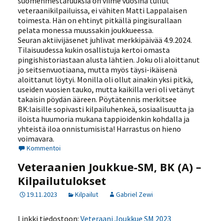
suomenmestaruuksia on viime vuosina tullut
veteraanikilpailuissa, ei vähiten Matti Lappalaisen
toimesta. Hän on ehtinyt pitkällä pingisurallaan
pelata monessa muussakin joukkueessa.
Seuran aktiivijäsenet juhlivat merkkipäivää 4.9.2024.
Tilaisuudessa kukin osallistuja kertoi omasta
pingishistoriastaan alusta lähtien. Joku oli aloittanut
jo seitsenvuotiaana, mutta myös täysi-ikäisenä
aloittanut löytyi. Monilla oli ollut ainakin yksi pitkä,
useiden vuosien tauko, mutta kaikilla veri oli vetänyt
takaisin pöydän ääreen. Pöytätennis merkitsee
BK:laisille sopivasti kilpailuhenkeä, sosiaalisuutta ja
iloista huumoria mukana tappioidenkin kohdalla ja
yhteistä iloa onnistumisista! Harrastus on hieno
voimavara.
Kommentoi
Veteraanien Joukkue-SM, BK (A) –
Kilpailutulokset
19.11.2023
Kilpailut
Gabriel Zewi
Linkki tiedostoon:
Veteraani Joukkue SM 2023