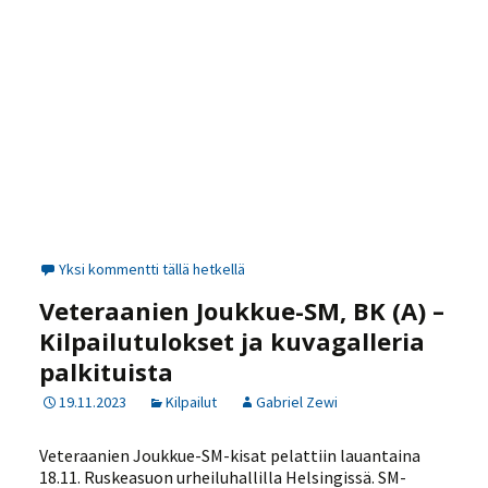
Yksi kommentti tällä hetkellä
Veteraanien Joukkue-SM, BK (A) –
Kilpailutulokset ja kuvagalleria
palkituista
19.11.2023
Kilpailut
Gabriel Zewi
Veteraanien Joukkue-SM-kisat pelattiin lauantaina
18.11. Ruskeasuon urheiluhallilla Helsingissä. SM-