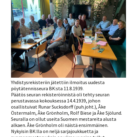
Yhdistysrekisteriin jätettiin ilmoitus uudesta
pöytätennisseura BK:sta 11.8.1939.
Päätös seuran rekisteröinnistä oli tehty seuran
perustavassa kokouksessa 14.4.1939, johon
osallistuivat Runar Sucksdorff (puh.joht.), Åke
Östermalm, Åke Grönholm, Rolf Biese ja Åke Sjölund.
Seuralla on ollut useita Suomen mestareita alusta
alkaen. Åke Grönholm oli näistä ensimmäinen.
Nykyisin BK:lla on neljä sarjajoukkuetta ja