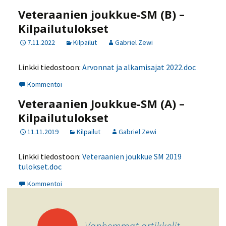
Veteraanien joukkue-SM (B) –
Kilpailutulokset
7.11.2022
Kilpailut
Gabriel Zewi
Linkki tiedostoon:
Arvonnat ja alkamisajat 2022.doc
Kommentoi
Veteraanien Joukkue-SM (A) –
Kilpailutulokset
11.11.2019
Kilpailut
Gabriel Zewi
Linkki tiedostoon:
Veteraanien joukkue SM 2019
tulokset.doc
Kommentoi
Artikkelien
←
Vanhemmat artikkelit