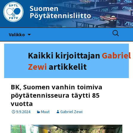
Suomen
Pöytätennisliitto
Siirry
Haku:
Valikko
sisältöön
Kaikki kirjoittajan
Gabriel
Zewi
artikkelit
BK, Suomen vanhin toimiva
pöytätennisseura täytti 85
vuotta
9.9.2024
Muut
Gabriel Zewi