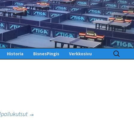
Haku:
Historia
BisnesPingis
Verkkosivu
Pöytätenniksen historia
Kirjaudu sisään
Suomessa
Toimintosivu
Kunniagalleria – Hall of
Fame
Etusivu
Ansiomerkit
PingisTV
Lehdistötiedotteet
Tekniset tiedotteet
us
ilpailukutsut
→
gistiedotteet
Finlandia Open winners
Palaute
Pöytätennislehtiä PDF-
muodossa