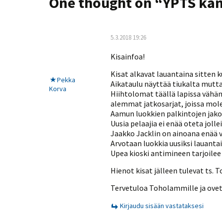
One thought on “
YPTS kan
Kilpailujärjestäjien
Valiokunnat
ohjeet
Seurasiirrot
6-divisioona
Strategia 2025-2030
Rating-artikkelit
Kisajärjestäjien
Sarjatiedotteet
dokumentit
Vastuullisuus
5.3.2018 19:26
Ilmoita epäasiallisesta
Rating-manuaali
käytöksestä
Pelipaikat ja
Seuratiedotteet
NETU in English
joukkueiden
Kisainfoa!
Julkaistut Rating-listat
Päivärating
yhteyshenkilöt
Hallintosääntö
Tietosuoja
Kisat alkavat lauantaina sitten k
Pekka
Aikataulu näyttää tiukalta mutta
Korva
Hiihtolomat täällä lapissa vähän
alemmat jatkosarjat, joissa mole
Aamun luokkien palkintojen jako si
Uusia pelaajia ei enää oteta joll
Jaakko Jacklin on ainoana enää v
Arvotaan luokkia uusiksi lauanta
Upea kioski antimineen tarjoilee
Hienot kisat jälleen tulevat ts
Tervetuloa Toholammille ja ovet
Kirjaudu sisään vastataksesi