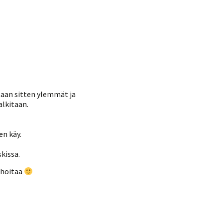
Tiedostot vanhoilta
sivuilta
Viestitiedotteet
vanhoilta sivuilta
Muut tiedotteet
taan sitten ylemmät ja
alkitaan.
en käy.
kissa.
 hoitaa