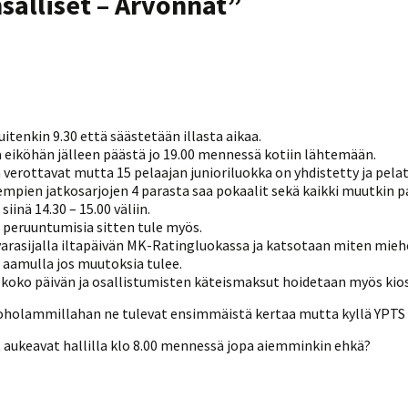
salliset – Arvonnat
”
Venyttely
pöytätenniksessä-opas
Olkapäävammojen
ennaltaehkäisevä
harjoitusopas
pöytätennispelaajille
Leirit
EU-Erasmus:
uitenkin 9.30 että säästetään illasta aikaa.
Maahanmuuttajien
 eiköhän jälleen päästä jo 19.00 mennessä kotiin lähtemään.
kotouttaminen ja
sukupuolten tasa-arvo
 verottavat mutta 15 pelaajan junioriluokka on yhdistetty ja pela
pöytätenniksessä
mpien jatkosarjojen 4 parasta saa pokaalit sekä kaikki muutkin p
kattavan osallisuuden
inä 14.30 – 15.00 väliin.
kautta
ei peruuntumisia sitten tule myös.
arasijalla iltapäivän MK-Ratingluokassa ja katsotaan miten mieh
i aamulla jos muutoksia tulee.
 koko päivän ja osallistumisten käteismaksut hoidetaan myös kios
. Toholammillahan ne tulevat ensimmäistä kertaa mutta kyllä YPTS
 aukeavat hallilla klo 8.00 mennessä jopa aiemminkin ehkä?