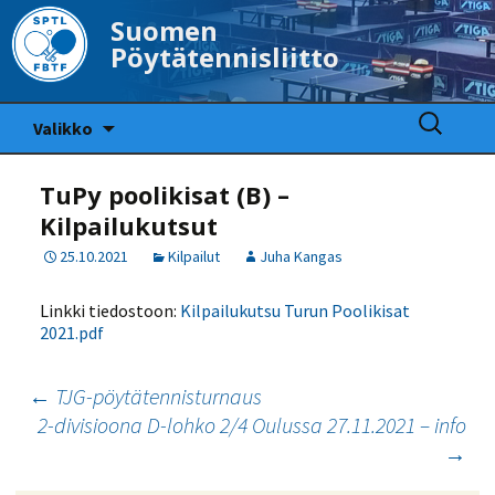
Suomen
Pöytätennisliitto
Siirry
Haku:
Valikko
sisältöön
TuPy poolikisat (B) –
Kilpailukutsut
25.10.2021
Kilpailut
Juha Kangas
Linkki tiedostoon:
Kilpailukutsu Turun Poolikisat
2021.pdf
Artikkelien
←
TJG-pöytätennisturnaus
2-divisioona D-lohko 2/4 Oulussa 27.11.2021 – info
selaus
→