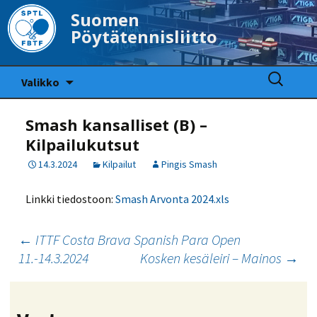
Suomen
Pöytätennisliitto
Siirry
Haku:
Valikko
sisältöön
Smash kansalliset (B) –
Kilpailukutsut
14.3.2024
Kilpailut
Pingis Smash
Linkki tiedostoon:
Smash Arvonta 2024.xls
Artikkelien
←
ITTF Costa Brava Spanish Para Open
11.-14.3.2024
Kosken kesäleiri – Mainos
→
selaus