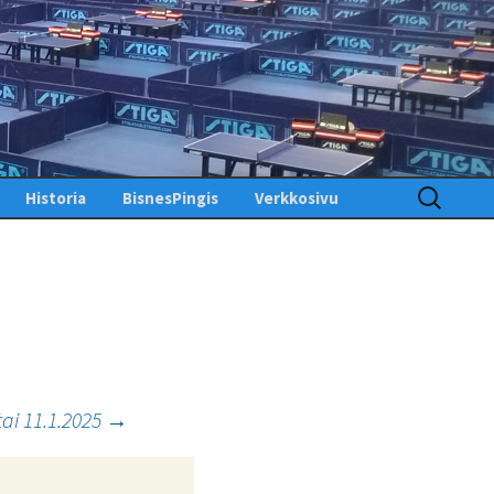
Haku:
Historia
BisnesPingis
Verkkosivu
Pöytätenniksen historia
Kirjaudu sisään
Suomessa
Toimintosivu
Kunniagalleria – Hall of
Fame
Etusivu
Ansiomerkit
PingisTV
Lehdistötiedotteet
Tekniset tiedotteet
us
tai 11.1.2025
→
gistiedotteet
Finlandia Open winners
Palaute
Pöytätennislehtiä PDF-
muodossa