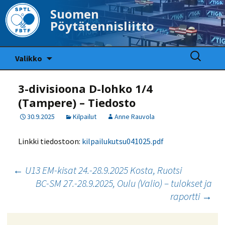
Suomen
Pöytätennisliitto
Siirry
Haku:
Valikko
sisältöön
3-divisioona D-lohko 1/4
(Tampere) – Tiedosto
30.9.2025
Kilpailut
Anne Rauvola
Linkki tiedostoon:
kilpailukutsu041025.pdf
Artikkelien
←
U13 EM-kisat 24.-28.9.2025 Kosta, Ruotsi
BC-SM 27.-28.9.2025, Oulu (Valio) – tulokset ja
selaus
raportti
→