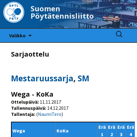
Suomen
Pöytätennisliitto
Siirry
Haku:
Valikko
sisältöön
Sarjaottelu
Mestaruussarja
,
SM
Wega - KoKa
Ottelupäivä:
11.11.2017
Tallennuspäivä:
14.12.2017
Tallentaja:
(
NaumiTero
)
Erä
Erä
Erä
Erä
Wega
KoKa
1
2
3
4