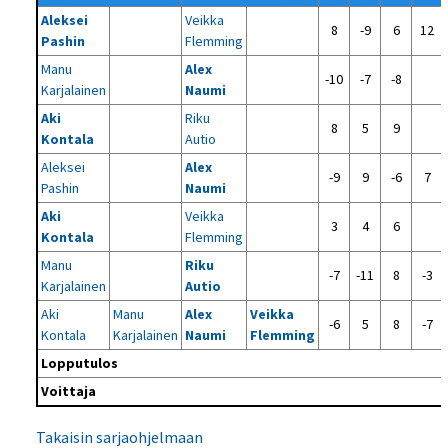
Aleksei
Veikka
8
-9
6
12
Pashin
Flemming
Manu
Alex
-10
-7
-8
Karjalainen
Naumi
Aki
Riku
8
5
9
Kontala
Autio
Aleksei
Alex
-9
9
-6
7
Pashin
Naumi
Aki
Veikka
3
4
6
Kontala
Flemming
Manu
Riku
-7
-11
8
-3
Karjalainen
Autio
Aki
Manu
Alex
Veikka
-6
5
8
-7
Kontala
Karjalainen
Naumi
Flemming
Lopputulos
Voittaja
Takaisin sarjaohjelmaan