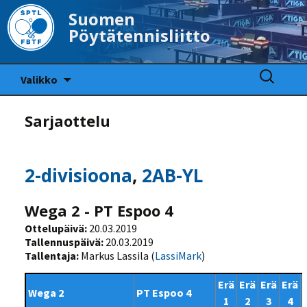
Suomen
Pöytätennisliitto
Siirry
Haku:
Valikko
sisältöön
Sarjaottelu
2-divisioona
,
2AB-YL
Wega 2 - PT Espoo 4
Ottelupäivä:
20.03.2019
Tallennuspäivä:
20.03.2019
Tallentaja:
Markus Lassila (
LassiMark
)
Erä
Erä
Erä
Erä
Wega 2
PT Espoo 4
1
2
3
4