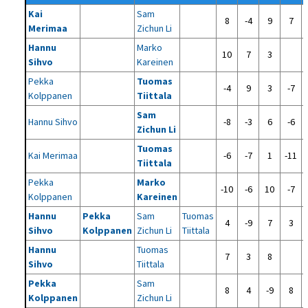
Kai
Sam
8
-4
9
7
Merimaa
Zichun Li
Hannu
Marko
10
7
3
Sihvo
Kareinen
Pekka
Tuomas
-4
9
3
-7
Kolppanen
Tiittala
Sam
Hannu Sihvo
-8
-3
6
-6
Zichun Li
Tuomas
Kai Merimaa
-6
-7
1
-11
Tiittala
Pekka
Marko
-10
-6
10
-7
Kolppanen
Kareinen
Hannu
Pekka
Sam
Tuomas
4
-9
7
3
Sihvo
Kolppanen
Zichun Li
Tiittala
Hannu
Tuomas
7
3
8
Sihvo
Tiittala
Pekka
Sam
8
4
-9
8
Kolppanen
Zichun Li