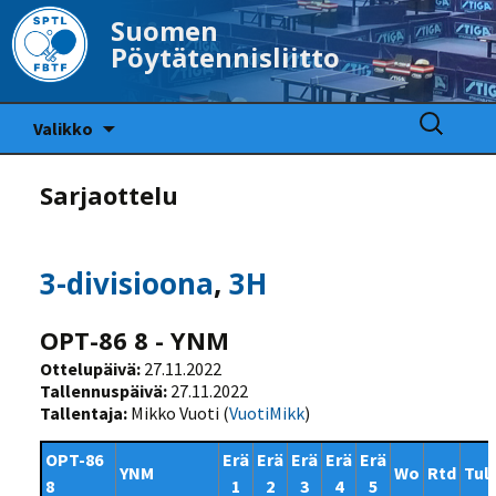
Suomen
Pöytätennisliitto
Siirry
Haku:
Valikko
sisältöön
Sarjaottelu
3-divisioona
,
3H
OPT-86 8 - YNM
Ottelupäivä:
27.11.2022
Tallennuspäivä:
27.11.2022
Tallentaja:
Mikko Vuoti (
VuotiMikk
)
OPT-86
Erä
Erä
Erä
Erä
Erä
YNM
Wo
Rtd
Tul
8
1
2
3
4
5