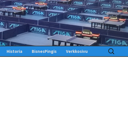
Haku:
Historia
BisnesPingis
Verkkosivu
Pöytätenniksen historia
Kirjaudu sisään
Suomessa
Toimintosivu
Kunniagalleria – Hall of
Fame
Etusivu
Ansiomerkit
PingisTV
Lehdistötiedotteet
Tekniset tiedotteet
us
gistiedotteet
Finlandia Open winners
Palaute
Pöytätennislehtiä PDF-
muodossa