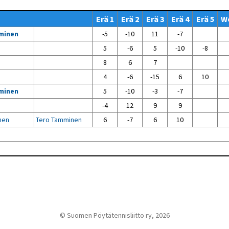
Venyttely
pöytätenniksessä-opas
Erä 1
Erä 2
Erä 3
Erä 4
Erä 5
W
Olkapäävammojen
ennaltaehkäisevä
minen
-5
-10
11
-7
harjoitusopas
pöytätennispelaajille
5
-6
5
-10
-8
Leirit
8
6
7
EU-Erasmus:
4
-6
-15
6
10
Maahanmuuttajien
kotouttaminen ja
minen
5
-10
-3
-7
sukupuolten tasa-arvo
pöytätenniksessä
-4
12
9
9
kattavan osallisuuden
kautta
nen
Tero Tamminen
6
-7
6
10
© Suomen Pöytätennisliitto ry, 2026