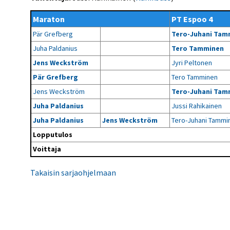
Kilpailujärjestäjien
Valiokunnat
ohjeet
Seurasiirrot
6-divisioona
Maraton
PT Espoo 4
Strategia 2025-2030
Rating-artikkelit
Kisajärjestäjien
Sarjatiedotteet
Pär Grefberg
Tero-Juhani Tam
dokumentit
Vastuullisuus
Ilmoita epäasiallisesta
Rating-manuaali
käytöksestä
Juha Paldanius
Tero Tamminen
Pelipaikat ja
Seuratiedotteet
NETU in English
joukkueiden
Julkaistut Rating-listat
Päivärating
Jens Weckström
Jyri Peltonen
yhteyshenkilöt
Hallintosääntö
Tietosuoja
Pär Grefberg
Tero Tamminen
Jens Weckström
Tero-Juhani Tam
Juha Paldanius
Jussi Rahikainen
Juha Paldanius
Jens Weckström
Tero-Juhani Tammi
Lopputulos
Voittaja
Takaisin sarjaohjelmaan