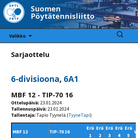
Suomen
Pöytätennisliitto
Siirry
Haku:
Valikko
sisältöön
Sarjaottelu
6-divisioona
,
6A1
MBF 12 - TIP-70 16
Ottelupäivä:
23.01.2024
Tallennuspäivä:
23.01.2024
Tallentaja:
Tapio Tyynelä (
TyyneTapi
)
Erä
Erä
Erä
Erä
Erä
MBF 12
TIP-70 16
W
1
2
3
4
5