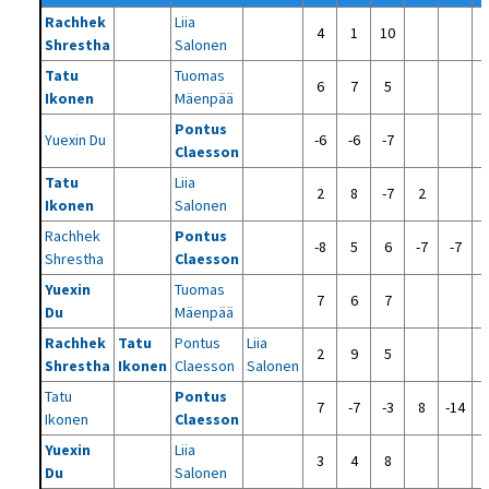
Rachhek
Liia
4
1
10
Shrestha
Salonen
Tatu
Tuomas
6
7
5
Ikonen
Mäenpää
Pontus
Yuexin Du
-6
-6
-7
Claesson
Tatu
Liia
2
8
-7
2
Ikonen
Salonen
Rachhek
Pontus
-8
5
6
-7
-7
Shrestha
Claesson
Yuexin
Tuomas
7
6
7
Du
Mäenpää
Rachhek
Tatu
Pontus
Liia
2
9
5
Shrestha
Ikonen
Claesson
Salonen
Tatu
Pontus
7
-7
-3
8
-14
Ikonen
Claesson
Yuexin
Liia
3
4
8
Du
Salonen