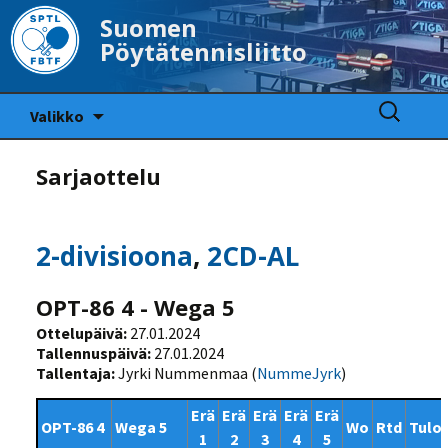
Suomen
Pöytätennisliitto
Siirry
Haku:
Valikko
sisältöön
Sarjaottelu
2-divisioona
,
2CD-AL
OPT-86 4 - Wega 5
Ottelupäivä:
27.01.2024
Tallennuspäivä:
27.01.2024
Tallentaja:
Jyrki Nummenmaa (
NummeJyrk
)
Erä
Erä
Erä
Erä
Erä
OPT-86 4
Wega 5
Wo
Rtd
Tulo
1
2
3
4
5