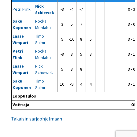
Nick
Petri Flink
-3
-4
-7
0 - 3
Schiewek
Saku
Rocka
3
5
7
3 - 0
Koponen
Merilahti
Lasse
Timo
9
-10
8
5
3 - 1
Vimpari
Salmi
Petri
Rocka
-8
8
5
3
3 - 1
Flink
Merilahti
Lasse
Nick
5
8
8
3 - 0
Vimpari
Schiewek
Saku
Timo
10
-9
4
4
3 - 1
Koponen
Salmi
Lopputulos
Voittaja
OP
Takaisin sarjaohjelmaan