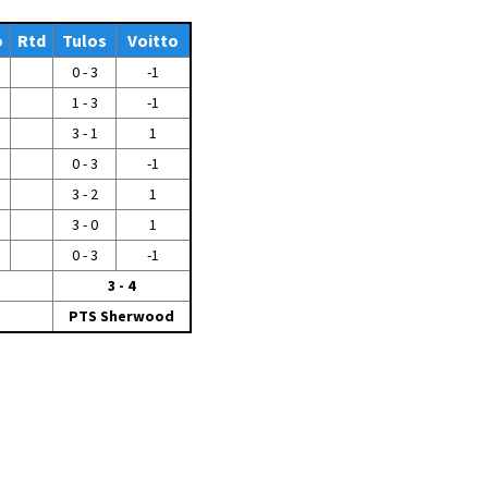
Tiedostot vanhoilta
o
Rtd
sivuilta
Tulos
Voitto
0 - 3
-1
Viestitiedotteet
vanhoilta sivuilta
1 - 3
-1
Muut tiedotteet
3 - 1
1
0 - 3
-1
3 - 2
1
3 - 0
1
0 - 3
-1
3 - 4
PTS Sherwood