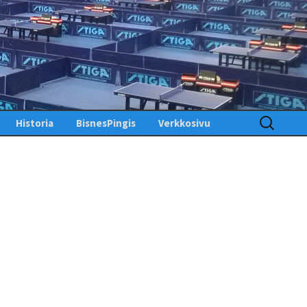
Haku:
Historia
BisnesPingis
Verkkosivu
Pöytätenniksen historia
Kirjaudu sisään
Suomessa
Toimintosivu
Kunniagalleria – Hall of
Fame
Etusivu
Ansiomerkit
PingisTV
Lehdistötiedotteet
Tekniset tiedotteet
us
gistiedotteet
Finlandia Open winners
Palaute
Pöytätennislehtiä PDF-
muodossa