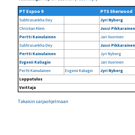
Kilpailujärjestäjien
Valiokunnat
ohjeet
Seurasiirrot
6-divisioona
PT Espoo 9
PTS Sherwood
Strategia 2025-2030
Rating-artikkelit
Kisajärjestäjien
Sarjatiedotteet
Subhrasankha Dey
Jyri Nyberg
dokumentit
Vastuullisuus
Ilmoita epäasiallisesta
Rating-manuaali
käytöksestä
Christian Klein
Jussi Pikkarainen
Pelipaikat ja
Seuratiedotteet
NETU in English
joukkueiden
Julkaistut Rating-listat
Päivärating
Pertti Kainulainen
Jari Vuorinen
yhteyshenkilöt
Hallintosääntö
Tietosuoja
Subhrasankha Dey
Jussi Pikkarainen
Pertti Kainulainen
Jyri Nyberg
Evgenii Kaliagin
Jari Vuorinen
Pertti Kainulainen
Evgenii Kaliagin
Jyri Nyberg
Lopputulos
Voittaja
Takaisin sarjaohjelmaan