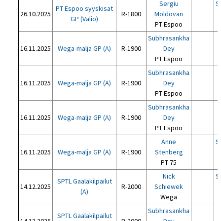
Sergiu
S
PT Espoo syyskisat
26.10.2025
R-1800
Moldovan
GP (Valio)
PT Espoo
Subhrasankha
16.11.2025
Wega-malja GP (A)
R-1900
Dey
PT Espoo
Subhrasankha
16.11.2025
Wega-malja GP (A)
R-1900
Dey
PT Espoo
Subhrasankha
16.11.2025
Wega-malja GP (A)
R-1900
Dey
PT Espoo
Anne
S
16.11.2025
Wega-malja GP (A)
R-1900
Stenberg
PT 75
Nick
S
SPTL Gaalakilpailut
14.12.2025
R-2000
Schiewek
(A)
Wega
Subhrasankha
SPTL Gaalakilpailut