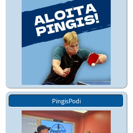
PingisPodi