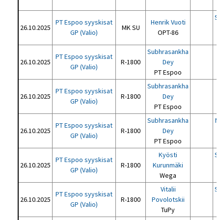
S
PT Espoo syyskisat
Henrik Vuoti
26.10.2025
MK SU
GP (Valio)
OPT-86
Subhrasankha
PT Espoo syyskisat
P
26.10.2025
R-1800
Dey
GP (Valio)
PT Espoo
Subhrasankha
PT Espoo syyskisat
26.10.2025
R-1800
Dey
GP (Valio)
PT Espoo
Subhrasankha
N
PT Espoo syyskisat
26.10.2025
R-1800
Dey
GP (Valio)
PT Espoo
Kyösti
S
PT Espoo syyskisat
26.10.2025
R-1800
Kurunmäki
GP (Valio)
Wega
Vitalii
S
PT Espoo syyskisat
26.10.2025
R-1800
Povolotskii
GP (Valio)
TuPy