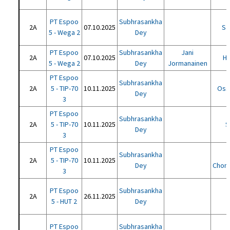
PT Espoo
Subhrasankha
2A
07.10.2025
Sa
5 - Wega 2
Dey
PT Espoo
Subhrasankha
Jani
2A
07.10.2025
Ha
5 - Wega 2
Dey
Jormanainen
PT Espoo
Subhrasankha
2A
5 - TIP-70
10.11.2025
Oss
Dey
3
PT Espoo
Subhrasankha
2A
5 - TIP-70
10.11.2025
S
Dey
3
PT Espoo
Subhrasankha
2A
5 - TIP-70
10.11.2025
Dey
Chonw
3
PT Espoo
Subhrasankha
2A
26.11.2025
5 - HUT 2
Dey
PT Espoo
Subhrasankha