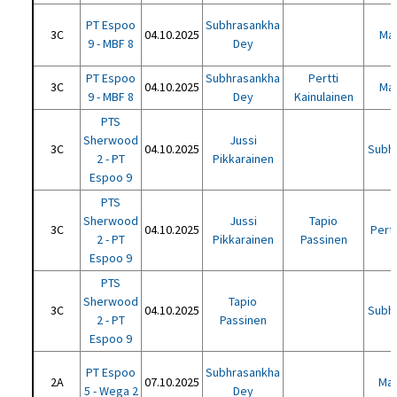
PT Espoo
Subhrasankha
3C
04.10.2025
Mar
9 - MBF 8
Dey
PT Espoo
Subhrasankha
Pertti
3C
04.10.2025
Mar
9 - MBF 8
Dey
Kainulainen
PTS
Sherwood
Jussi
3C
04.10.2025
Subh
2 - PT
Pikkarainen
Espoo 9
PTS
Sherwood
Jussi
Tapio
3C
04.10.2025
Pertt
2 - PT
Pikkarainen
Passinen
Espoo 9
PTS
Sherwood
Tapio
3C
04.10.2025
Subh
2 - PT
Passinen
Espoo 9
PT Espoo
Subhrasankha
2A
07.10.2025
Mar
5 - Wega 2
Dey