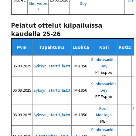
3CD-YL
29.03.2026
Juss
Sherwood
Dey
2
Pelatut ottelut kilpailuissa
kaudella 25-26
Pvm
Tapahtuma
Luokka
Koti
Koti2
Subhrasankha
06.09.2025
Syksyn_startti_la.txt
M-1950
Dey
PT Espoo
Subhrasankha
06.09.2025
Syksyn_startti_la.txt
M-1950
Dey
PT Espoo
Resti
S
06.09.2025
Syksyn_startti_la.txt
M-1950
Montoya
MBF
Subhrasankha