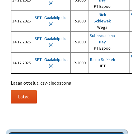
14.12.2025
R-2000
Dey
(A)
PT Espoo
Nick
S
SPTL Gaalakilpailut
14.12.2025
R-2000
Schiewek
(A)
Wega
Subhrasankha
SPTL Gaalakilpailut
14.12.2025
R-2000
Dey
(A)
PT Espoo
S
SPTL Gaalakilpailut
Raino Soikkeli
14.12.2025
R-2000
(A)
JPT
Lataa ottelut .csv-tiedostona