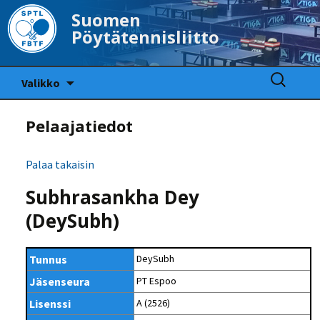
Suomen
Pöytätennisliitto
Siirry
Haku:
Valikko
sisältöön
Pelaajatiedot
Palaa takaisin
Subhrasankha Dey
(DeySubh)
Tunnus
DeySubh
Jäsenseura
PT Espoo
Lisenssi
A (2526)