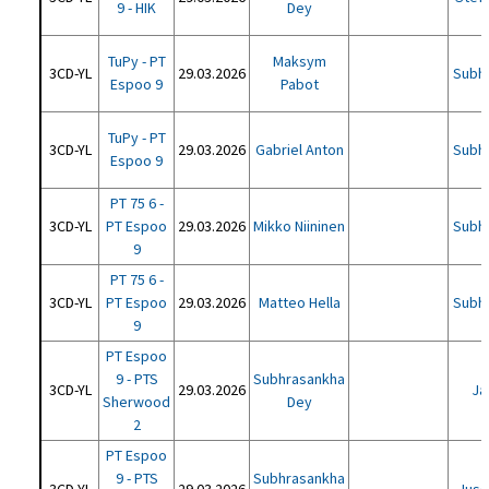
9 - HIK
Dey
TuPy - PT
Maksym
3CD-YL
29.03.2026
Subh
Espoo 9
Pabot
TuPy - PT
3CD-YL
29.03.2026
Gabriel Anton
Subh
Espoo 9
PT 75 6 -
3CD-YL
PT Espoo
29.03.2026
Mikko Niininen
Subh
9
PT 75 6 -
3CD-YL
PT Espoo
29.03.2026
Matteo Hella
Subh
9
PT Espoo
9 - PTS
Subhrasankha
3CD-YL
29.03.2026
Ja
Sherwood
Dey
2
PT Espoo
9 - PTS
Subhrasankha