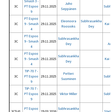
Smash 3 -
Juho
3C
PT Espoo
29.11.2025
Subh
Seppänen
9
PT Espoo
Eleonoora
Subhrasankha
3C
9 - Smash
29.11.2025
Kai 
Roosioks
Dey
4
PT Espoo
Subhrasankha
3C
9 - Smash
29.11.2025
Dey
Am
4
PT Espoo
Subhrasankha
3C
9 - Smash
29.11.2025
Kai 
Dey
4
TIP-70 7 -
Petteri
3C
PT Espoo
29.11.2025
Subh
Suominen
9
TIP-70 7 -
3C
PT Espoo
29.11.2025
Viktor Miller
Subh
9
PT Espoo
Subhrasankha
3CD-YL
29.03.2026
Stef