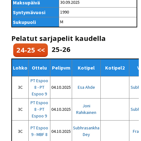
Maksupäivä
30.09.2025
Syntymävuosi
1990
Sukupuoli
M
Pelatut sarjapelit kaudella
25-26
24-25 <<
Lohko
Ottelu
Pelipvm
Kotipel
Kotipel2
V
PT Espoo
3C
8 - PT
04.10.2025
Esa Ahde
Subh
Espoo 9
PT Espoo
Joni
3C
8 - PT
04.10.2025
Subh
Rahikainen
Espoo 9
PT Espoo
Subhrasankha
3C
04.10.2025
Fra
9 - MBF 8
Dey