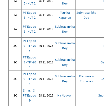
2A
26.11.2025
R
5 - HUT 2
Dey
PT Espoo
Tuukka
Subhrasankha
2A
26.11.2025
5 - HUT 2
Kapanen
Dey
PT Espoo
Subhrasankha
2A
26.11.2025
M
5 - HUT 2
Dey
PT Espoo
Subhrasankha
3C
9 - TIP-70
29.11.2025
He
Dey
5
PT Espoo
Subhrasankha
3C
9 - TIP-70
29.11.2025
Ge 
Dey
5
PT Espoo
Subhrasankha
Eleonoora
3C
9 - TIP-70
29.11.2025
Ge 
Dey
Roosioks
5
Smash 3 -
3C
PT Espoo
29.11.2025
Ha Nguyen
Subh
9