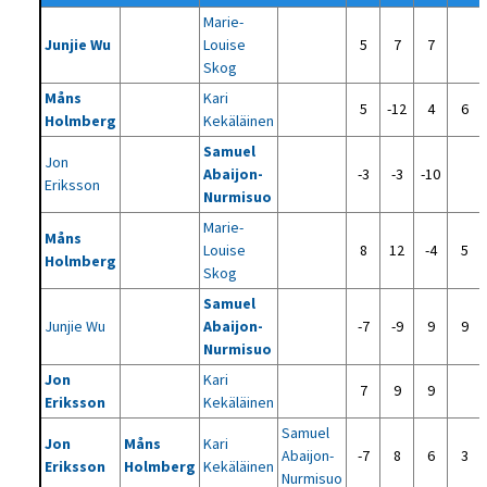
Marie-
Junjie Wu
Louise
5
7
7
Skog
Måns
Kari
5
-12
4
6
Holmberg
Kekäläinen
Samuel
Jon
Abaijon-
-3
-3
-10
Eriksson
Nurmisuo
Marie-
Måns
Louise
8
12
-4
5
Holmberg
Skog
Samuel
Junjie Wu
Abaijon-
-7
-9
9
9
Nurmisuo
Jon
Kari
7
9
9
Eriksson
Kekäläinen
Samuel
Jon
Måns
Kari
Abaijon-
-7
8
6
3
Eriksson
Holmberg
Kekäläinen
Nurmisuo