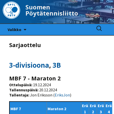
Suomen
Pöytätennisliitto
Siirry
Haku:
Valikko
sisältöön
Sarjaottelu
3-divisioona
,
3B
MBF 7 - Maraton 2
Ottelupäivä:
19.12.2024
Tallennuspäivä:
20.12.2024
Tallentaja:
Jon Eriksson (
EriksJon
)
Erä
Erä
Erä
Erä
MBF 7
Maraton 2
1
2
3
4