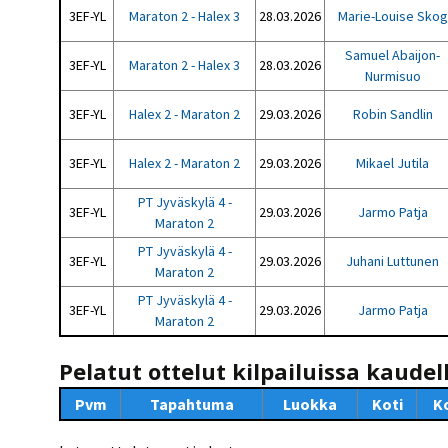
3EF-YL
Maraton 2 - Halex 3
28.03.2026
Marie-Louise Skog
Samuel Abaijon-
3EF-YL
Maraton 2 - Halex 3
28.03.2026
Nurmisuo
3EF-YL
Halex 2 - Maraton 2
29.03.2026
Robin Sandlin
3EF-YL
Halex 2 - Maraton 2
29.03.2026
Mikael Jutila
PT Jyväskylä 4 -
3EF-YL
29.03.2026
Jarmo Patja
Maraton 2
PT Jyväskylä 4 -
3EF-YL
29.03.2026
Juhani Luttunen
Maraton 2
PT Jyväskylä 4 -
3EF-YL
29.03.2026
Jarmo Patja
Maraton 2
Pelatut ottelut kilpailuissa kaudel
Pvm
Tapahtuma
Luokka
Koti
K