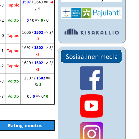
1507
/ 1643 =>
-4
- 3
Tappio
/ 4
- 2
Voitto
0
/ 0 =>
0
/ 0
1666 /
1502
=> 3/
- 0
Tappio
-3
1692 /
1502
=> 3/
- 1
Tappio
-3
Sosiaalinen media
1689 /
1502
=> 3/
- 2
Tappio
-3
1307 /
1502
=>
- 3
Voitto
-3/
3
- 3
Voitto
0 /
0
=> 0/
0
Rating-muutos