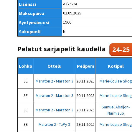
Kilpailujärjestäjien
Valiokunnat
Lisenssi
A (2526)
ohjeet
Seurasiirrot
6-divisioona
Strategia 2025-2030
Maksupäivä
02.09.2025
Rating-artikkelit
Kisajärjestäjien
Sarjatiedotteet
dokumentit
Syntymävuosi
1966
Vastuullisuus
Ilmoita epäasiallisesta
Rating-manuaali
käytöksestä
Pelipaikat ja
Sukupuoli
N
Seuratiedotteet
NETU in English
joukkueiden
Julkaistut Rating-listat
Päivärating
yhteyshenkilöt
Hallintosääntö
Tietosuoja
Pelatut sarjapelit kaudella
24-25
Lohko
Ottelu
Pelipvm
Kotipel
3E
Maraton 2 - Maraton 3
20.11.2025
Marie-Louise Skog
3E
Maraton 2 - Maraton 3
20.11.2025
Marie-Louise Skog
Samuel Abaijon-
3E
Maraton 2 - Maraton 3
20.11.2025
Nurmisuo
3E
Maraton 2 - TuPy 3
29.11.2025
Marie-Louise Skog