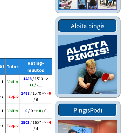
Tiedostot vanhoilta
sivuilta
Viestitiedotteet
Aloita pingis
vanhoilta sivuilta
Muut tiedotteet
Rating-
ät
Tulos
muutos
1498
/ 1513 =>
- 1
Voitto
11
/ -11
1498
/ 1570 =>
-6
- 3
Tappio
/ 6
PingisPodi
- 1
Voitto
0
/ 0 =>
0
/ 0
1503
/ 1657 =>
-4
- 3
Tappio
/ 4