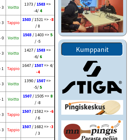
1373 /
1503
=>
- 3
Voitto
-4/
4
1503
/ 1521 =>
-8
- 3
Tappio
/ 8
1503
/ 1403 =>
5
- 0
Voitto
/ -5
Kumppanit
1427 /
1503
=>
- 3
Voitto
-6/
6
1647 /
1507
=> 4/
- 1
Tappio
-4
1390 /
1507
=>
- 3
Voitto
-5/
5
1507
/ 1505 =>
8
- 1
Voitto
/ -8
1507
/ 1582 =>
-6
- 3
Tappio
/ 6
1507
/ 1682 =>
-3
- 3
Tappio
/ 3