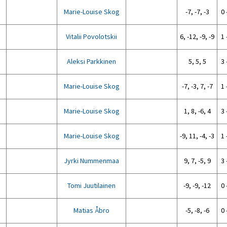
Marie-Louise Skog
-7, -7, -3
0 
Vitalii Povolotskii
6, -12, -9, -9
1 
Aleksi Parkkinen
5, 5, 5
3 
Marie-Louise Skog
-7, -3, 7, -7
1 
Marie-Louise Skog
1, 8, -6, 4
3 
Marie-Louise Skog
-9, 11, -4, -3
1 
Jyrki Nummenmaa
9, 7, -5, 9
3 
Tomi Juutilainen
-9, -9, -12
0 
Matias Åbro
-5, -8, -6
0 