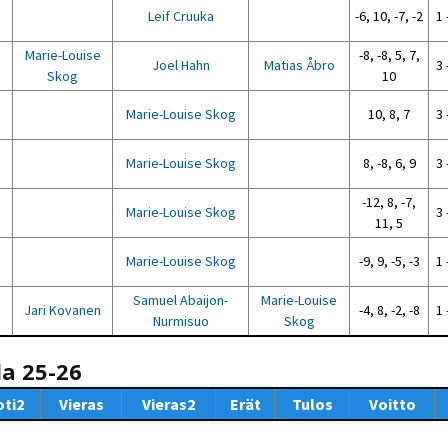
Leif Cruuka
-6, 10, -7, -2
1 
Marie-Louise
-8, -8, 5, 7,
Joel Hahn
Matias Åbro
3 
Skog
10
Marie-Louise Skog
10, 8, 7
3 
Marie-Louise Skog
8, -8, 6, 9
3 
-12, 8, -7,
Marie-Louise Skog
3 
11, 5
Marie-Louise Skog
-9, 9, -5, -3
1 
Samuel Abaijon-
Marie-Louise
Jari Kovanen
-4, 8, -2, -8
1 
Nurmisuo
Skog
la 25-26
oti2
Vieras
Vieras2
Erät
Tulos
Voitto