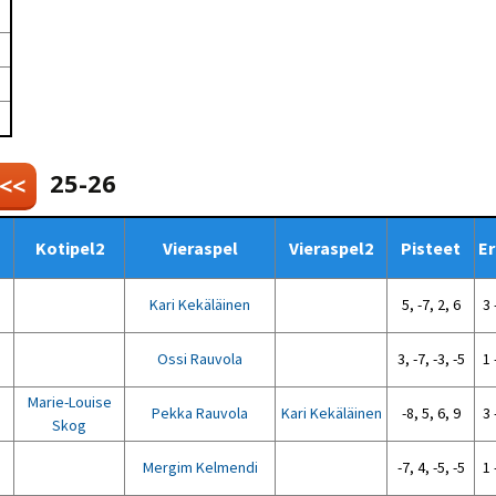
Venyttely
pöytätenniksessä-opas
Olkapäävammojen
ennaltaehkäisevä
harjoitusopas
pöytätennispelaajille
Leirit
EU-Erasmus:
Maahanmuuttajien
25-26
 <<
kotouttaminen ja
sukupuolten tasa-arvo
pöytätenniksessä
kattavan osallisuuden
Kotipel2
Vieraspel
Vieraspel2
Pisteet
Er
kautta
Kari Kekäläinen
5, -7, 2, 6
3 
Ossi Rauvola
3, -7, -3, -5
1 
Marie-Louise
Pekka Rauvola
Kari Kekäläinen
-8, 5, 6, 9
3 
Skog
Mergim Kelmendi
-7, 4, -5, -5
1 