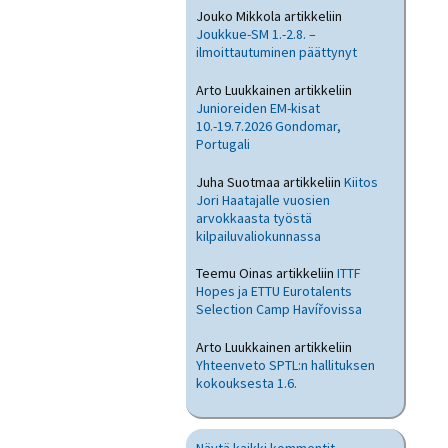
Jouko Mikkola
artikkeliin
Joukkue-SM 1.-2.8. –
ilmoittautuminen päättynyt
Arto Luukkainen
artikkeliin
Junioreiden EM-kisat
10.-19.7.2026 Gondomar,
Portugali
Juha Suotmaa
artikkeliin
Kiitos
Jori Haatajalle vuosien
arvokkaasta työstä
kilpailuvaliokunnassa
Teemu Oinas
artikkeliin
ITTF
Hopes ja ETTU Eurotalents
Selection Camp Havířovissa
Arto Luukkainen
artikkeliin
Yhteenveto SPTL:n hallituksen
kokouksesta 1.6.