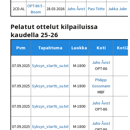
OPT-86 5 -
2CD-AL
28.03.2026
Juho Åvist
Pasi Tiitto
Jukka Julin
Boom
Pelatut ottelut kilpailuissa
kaudella 25-26
Pvm
Tapahtuma
Luokka
Koti
Koti2
Juho Åvist
07.09.2025
Syksyn_startti_su.txt
M-1800
OPT-86
Philipp
07.09.2025
Syksyn_startti_su.txt
M-1800
Gossmann
MBF
Juho Åvist
07.09.2025
Syksyn_startti_su.txt
M-1800
OPT-86
Juho Åvist
07.09.2025
Syksyn_startti_su.txt
M-1800
OPT-86