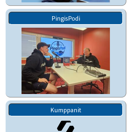
PingisPodi
Kumppanit