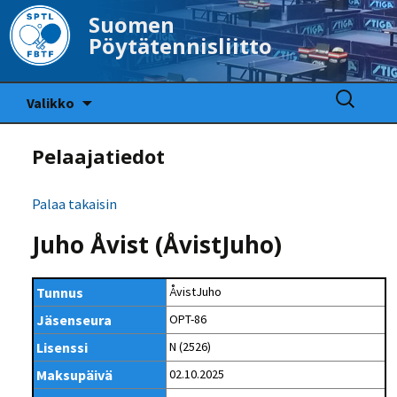
Suomen
Pöytätennisliitto
Siirry
Haku:
Valikko
sisältöön
Pelaajatiedot
Palaa takaisin
Juho Åvist (ÅvistJuho)
Tunnus
ÅvistJuho
Jäsenseura
OPT-86
Lisenssi
N (2526)
Maksupäivä
02.10.2025