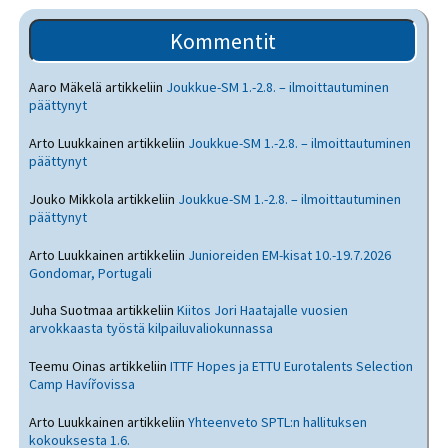
Kommentit
Aaro Mäkelä
artikkeliin
Joukkue-SM 1.-2.8. – ilmoittautuminen
päättynyt
Arto Luukkainen
artikkeliin
Joukkue-SM 1.-2.8. – ilmoittautuminen
päättynyt
Jouko Mikkola
artikkeliin
Joukkue-SM 1.-2.8. – ilmoittautuminen
päättynyt
Arto Luukkainen
artikkeliin
Junioreiden EM-kisat 10.-19.7.2026
Gondomar, Portugali
Juha Suotmaa
artikkeliin
Kiitos Jori Haatajalle vuosien
arvokkaasta työstä kilpailuvaliokunnassa
Teemu Oinas
artikkeliin
ITTF Hopes ja ETTU Eurotalents Selection
Camp Havířovissa
Arto Luukkainen
artikkeliin
Yhteenveto SPTL:n hallituksen
kokouksesta 1.6.