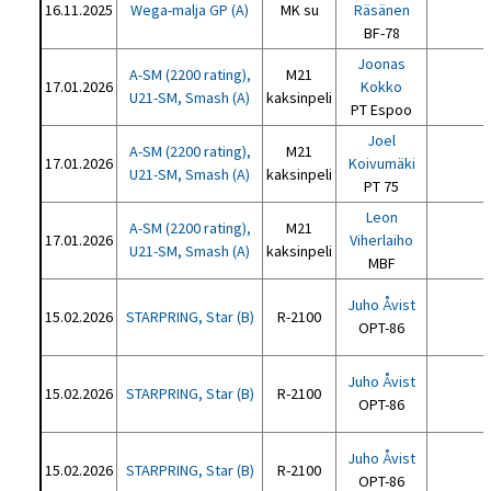
16.11.2025
Wega-malja GP (A)
MK su
Räsänen
BF-78
Joonas
A-SM (2200 rating),
M21
17.01.2026
Kokko
U21-SM, Smash (A)
kaksinpeli
PT Espoo
Joel
A-SM (2200 rating),
M21
17.01.2026
Koivumäki
U21-SM, Smash (A)
kaksinpeli
PT 75
Leon
A-SM (2200 rating),
M21
17.01.2026
Viherlaiho
U21-SM, Smash (A)
kaksinpeli
MBF
Juho Åvist
15.02.2026
STARPRING, Star (B)
R-2100
OPT-86
Juho Åvist
15.02.2026
STARPRING, Star (B)
R-2100
OPT-86
Juho Åvist
15.02.2026
STARPRING, Star (B)
R-2100
OPT-86