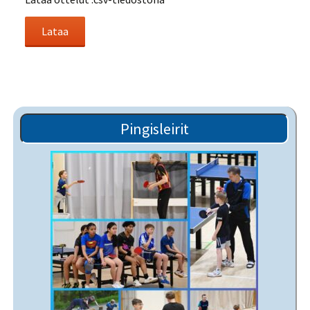
Pingisleirit