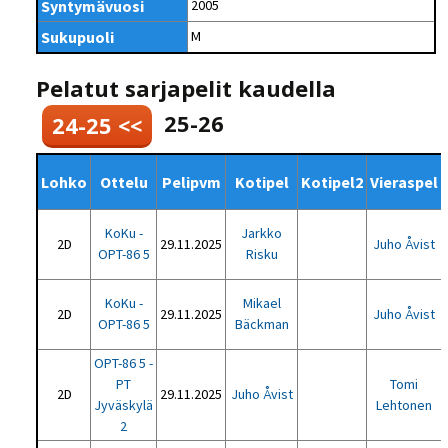
Syntymävuosi
2005
Sukupuoli
M
Pelatut sarjapelit kaudella
25-26
24-25 <<
Lohko
Ottelu
Pelipvm
Kotipel
Kotipel2
Vieraspel
KoKu -
Jarkko
2D
29.11.2025
Juho Åvist
OPT-86 5
Risku
KoKu -
Mikael
2D
29.11.2025
Juho Åvist
OPT-86 5
Bäckman
OPT-86 5 -
PT
Tomi
2D
29.11.2025
Juho Åvist
Jyväskylä
Lehtonen
2