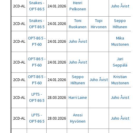
Snakes -
Henri
2CD-AL
24.01.2026
Juho Åvist
OPT-86 5
Pelkonen
Snakes -
Toni
Topi
Seppo
2CD-AL
24.01.2026
OPT-86 5
Ruokanen
Hirvonen
Hiltunen
OPT-86 5 -
Mika
2CD-AL
24.01.2026
Juho Åvist
PT-60
Mustonen
OPT-86 5 -
Jari
2CD-AL
24.01.2026
Juho Åvist
PT-60
Seppälä
OPT-86 5 -
Seppo
Kristian
2CD-AL
24.01.2026
Juho Åvist
PT-60
Hiltunen
Mustonen
LPTS -
2CD-AL
28.03.2026
Harri Laine
Juho Åvist
OPT-86 5
LPTS -
Anssi
2CD-AL
28.03.2026
Juho Åvist
OPT-86 5
Hyvönen