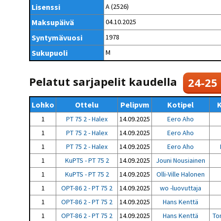
Kilpailujärjestäjien
Valiokunnat
Lisenssi
A (2526)
ohjeet
Seurasiirrot
6-divisioona
Strategia 2025-2030
Maksupäivä
04.10.2025
Rating-artikkelit
Kisajärjestäjien
Sarjatiedotteet
dokumentit
Syntymävuosi
1978
Vastuullisuus
Ilmoita epäasiallisesta
Rating-manuaali
käytöksestä
Pelipaikat ja
Sukupuoli
M
Seuratiedotteet
NETU in English
joukkueiden
Julkaistut Rating-listat
Päivärating
yhteyshenkilöt
Hallintosääntö
Tietosuoja
Pelatut sarjapelit kaudella
24-25
Lohko
Ottelu
Pelipvm
Kotipel
K
1
PT 75 2 - Halex
14.09.2025
Eero Aho
1
PT 75 2 - Halex
14.09.2025
Eero Aho
1
PT 75 2 - Halex
14.09.2025
Eero Aho
1
KuPTS - PT 75 2
14.09.2025
Jouni Nousiainen
1
KuPTS - PT 75 2
14.09.2025
Olli-Ville Halonen
1
OPT-86 2 - PT 75 2
14.09.2025
wo -luovuttaja
1
OPT-86 2 - PT 75 2
14.09.2025
Hans Kenttä
1
OPT-86 2 - PT 75 2
14.09.2025
Hans Kenttä
To