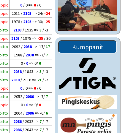
appio
0
/ 0 =>
0
/ 0
appio
2011 /
2103
=> 24/
-24
appio
1976 /
2103
=> 30/
-25
oitto
2103
/ 1935 =>
3
/ -3
appio
2103
/ 1975 =>
-25
/ 30
Kumppanit
oitto
2092 /
2038
=> -17/
17
oitto
1988 /
2038
=> -7/
7
oitto
0 /
0
=> 0/
0
oitto
2038
/ 1843 =>
3
/ -3
oitto
2038
/ 2116 =>
21
/ -21
appio
0
/ 0 =>
0
/ 0
oitto
2052 /
2086
=> -7/
7
appio
0 /
0
=> 0/
0
oitto
2004 /
2086
=> -6/
6
oitto
2086
/ 2032 =>
7
/ -7
oitto
2086
/ 2043 =>
7
/ -7