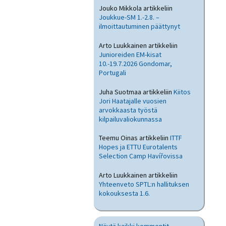
Jouko Mikkola
artikkeliin
Joukkue-SM 1.-2.8. –
ilmoittautuminen päättynyt
Arto Luukkainen
artikkeliin
Junioreiden EM-kisat
10.-19.7.2026 Gondomar,
Portugali
Juha Suotmaa
artikkeliin
Kiitos
Jori Haatajalle vuosien
arvokkaasta työstä
kilpailuvaliokunnassa
Teemu Oinas
artikkeliin
ITTF
Hopes ja ETTU Eurotalents
Selection Camp Havířovissa
Arto Luukkainen
artikkeliin
Yhteenveto SPTL:n hallituksen
kokouksesta 1.6.