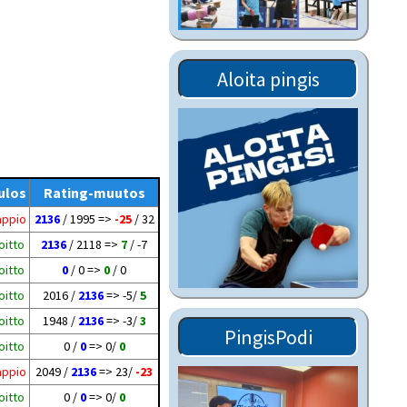
Tiedostot vanhoilta
sivuilta
Viestitiedotteet
Aloita pingis
vanhoilta sivuilta
Muut tiedotteet
ulos
Rating-muutos
appio
2136
/ 1995 =>
-25
/ 32
oitto
2136
/ 2118 =>
7
/ -7
oitto
0
/ 0 =>
0
/ 0
oitto
2016 /
2136
=> -5/
5
oitto
1948 /
2136
=> -3/
3
PingisPodi
oitto
0 /
0
=> 0/
0
appio
2049 /
2136
=> 23/
-23
oitto
0 /
0
=> 0/
0