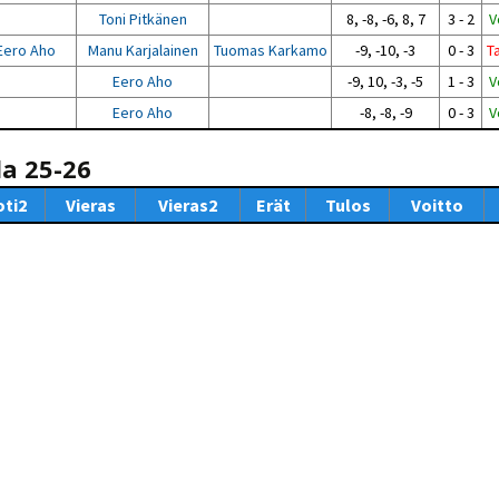
Toni Pitkänen
8, -8, -6, 8, 7
3 - 2
V
Eero Aho
Manu Karjalainen
Tuomas Karkamo
-9, -10, -3
0 - 3
T
Eero Aho
-9, 10, -3, -5
1 - 3
V
Eero Aho
-8, -8, -9
0 - 3
V
la 25-26
oti2
Vieras
Vieras2
Erät
Tulos
Voitto