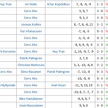
Huy Tran
Ari Holm
Artur Koptelkov
7, -8, -9, -9
1 - 3
T
Eero Aho
5, 9, 7
3 - 0
T
Eero Aho
9, 3, 3
3 - 0
T
Joonas Kokko
8, -7, 6, -6, 12
3 - 2
V
Yuri Afanassiev
-7, -6, -5
0 - 3
T
Eero Aho
-3, -5, -6
0 - 3
V
Eero Aho
-8, 6, 9, -9, -5
2 - 3
V
ti Kurvinen
Eero Aho
Huy Tran
-2, 10, -9, 7, -9
2 - 3
V
Patrik Palmgren
3, 7, 8
3 - 0
V
Christian Mattsson
5, 3, -10, -6, 8
3 - 2
V
Eero Aho
Elmo Räsänen
Patrik Palmgren
-7, -13, -8
0 - 3
T
Eero Aho
-10, -9, -8
0 - 3
V
m Myllymäki
Eero Aho
Axel Visuri
-11, 9, 10, 10
3 - 1
T
Eero Aho
-10, 8, 7, -7, -7
2 - 3
V
Niko Hämäläinen
-9, 6, 9, 7
3 - 1
V
Jouni Nousiainen
9, 9, 8
3 - 0
V