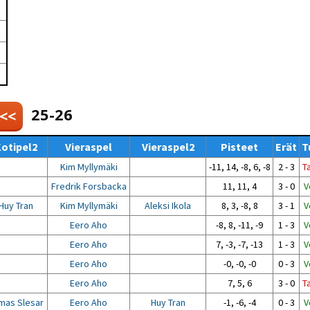
Venyttely
pöytätenniksessä-opas
Olkapäävammojen
ennaltaehkäisevä
harjoitusopas
pöytätennispelaajille
Leirit
EU-Erasmus:
Maahanmuuttajien
25-26
 <<
kotouttaminen ja
sukupuolten tasa-arvo
pöytätenniksessä
otipel2
Vieraspel
Vieraspel2
Pisteet
Erät
T
kattavan osallisuuden
kautta
Kim Myllymäki
-11, 14, -8, 6, -8
2 - 3
T
Fredrik Forsbacka
11, 11, 4
3 - 0
V
Huy Tran
Kim Myllymäki
Aleksi Ikola
8, 3, -8, 8
3 - 1
V
Eero Aho
-8, 8, -11, -9
1 - 3
V
Eero Aho
7, -3, -7, -13
1 - 3
V
Eero Aho
-0, -0, -0
0 - 3
V
Eero Aho
7, 5, 6
3 - 0
T
mas Slesar
Eero Aho
Huy Tran
-1, -6, -4
0 - 3
V