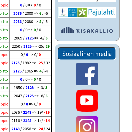
appio
0
/ 0 =>
0
/ 0
oitto
2086
/ 2009 =>
6
/ -6
oitto
2086
/ 2080 =>
8
/ -8
oitto
0
/ 0 =>
0
/ 0
oitto
2069 /
2125
=> -6/
6
oitto
2250 /
2125
=> -25/
29
Sosiaalinen media
appio
0 /
0
=> 0/
0
appio
2125
/ 1982 =>
-25
/ 32
oitto
2125
/ 1965 =>
4
/ -4
oitto
0
/ 0 =>
0
/ 0
oitto
1950 /
2125
=> -3/
3
oitto
2047 /
2125
=> -6/
6
appio
0 /
0
=> 0/
0
appio
2086 /
2148
=> 19/
-19
appio
2116 /
2148
=> 14/
-14
appio
2148
/ 2056 =>
-24
/ 24