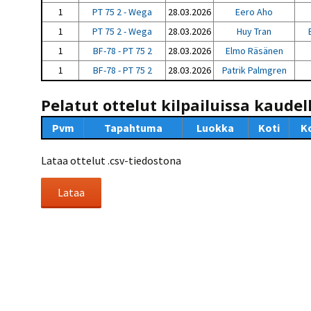
1
PT 75 2 - Wega
28.03.2026
Eero Aho
1
PT 75 2 - Wega
28.03.2026
Huy Tran
1
BF-78 - PT 75 2
28.03.2026
Elmo Räsänen
1
BF-78 - PT 75 2
28.03.2026
Patrik Palmgren
Pelatut ottelut kilpailuissa kaudel
Pvm
Tapahtuma
Luokka
Koti
K
Lataa ottelut .csv-tiedostona