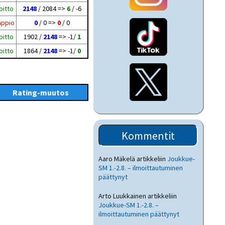
oitto
2148
/ 2084 =>
6
/ -6
appio
0
/ 0 =>
0
/ 0
oitto
1902 /
2148
=> -1/
1
oitto
1864 /
2148
=> -1/
0
Rating-muutos
Kommentit
Aaro Mäkelä
artikkeliin
Joukkue-
SM 1.-2.8. – ilmoittautuminen
päättynyt
Arto Luukkainen
artikkeliin
Joukkue-SM 1.-2.8. –
ilmoittautuminen päättynyt