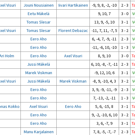
xel Visuri
Jouni Nousiainen
Iivari Hartikainen
-9, 9, 8, -2, -10
2 - 3
T
Eetu Mäkelä
9, 10, 7
3 - 0
V
Tomas Slesar
13, 9, -5, 10
3 - 1
V
xel Visuri
Tomas Slesar
Florent Debazac
-11, 7, 11, -7, 5
3 - 2
V
Eero Aho
6, -4, 7, -9, -11
2 - 3
V
Eero Aho
-11, -6, 10, -10
1 - 3
V
Ari Holm
Eero Aho
Axel Visuri
8, 9, 10
3 - 0
T
Jussi Mäkelä
6, 10, -8, -7, -11
2 - 3
T
Marek Viskman
-9, 12, 10, 6
3 - 1
V
xel Visuri
Jussi Mäkelä
Marek Viskman
-8, 9, -10, 4, 3
3 - 2
V
Eero Aho
3, 9, -9, -11, -9
2 - 3
V
Eero Aho
7, -13, -2, -11
1 - 3
V
onas Kokko
Axel Visuri
Eero Aho
5, 6, -15, 8
3 - 1
T
Eero Aho
9, -2, -10, 6, 10
3 - 2
T
Eero Aho
3, 6, -7, 9
3 - 1
T
Manu Karjalainen
7, 8, -5, -7, -7
2 - 3
T