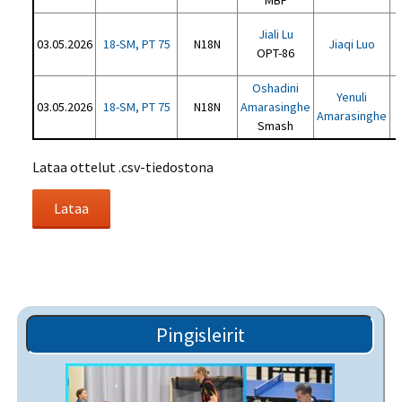
MBF
Jiali Lu
03.05.2026
18-SM, PT 75
N18N
Jiaqi Luo
OPT-86
Oshadini
Yenuli
03.05.2026
18-SM, PT 75
N18N
Amarasinghe
Amarasinghe
Smash
Lataa ottelut .csv-tiedostona
Pingisleirit