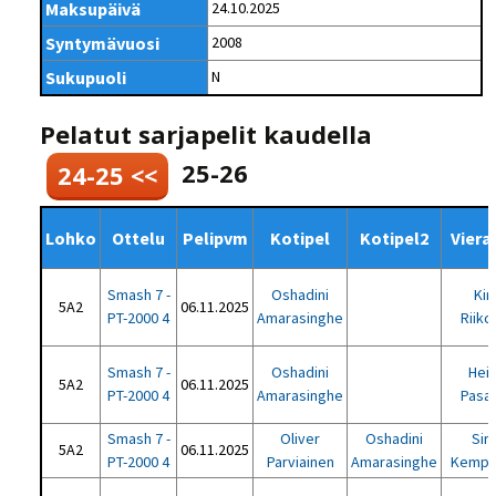
Maksupäivä
24.10.2025
Syntymävuosi
2008
Sukupuoli
N
Pelatut sarjapelit kaudella
25-26
24-25 <<
Lohko
Ottelu
Pelipvm
Kotipel
Kotipel2
Viera
Smash 7 -
Oshadini
Kir
5A2
06.11.2025
PT-2000 4
Amarasinghe
Riiko
Smash 7 -
Oshadini
Heik
5A2
06.11.2025
PT-2000 4
Amarasinghe
Pasa
Smash 7 -
Oliver
Oshadini
Sir
5A2
06.11.2025
PT-2000 4
Parviainen
Amarasinghe
Kempp