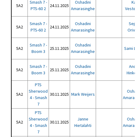
Smash 7 -
Oshadini
Kar
5A2
24.11.2025
PTS-60 2
Amarasinghe
Vester
Smash 7 -
Oshadini
Sep
5A2
24.11.2025
PTS-60 2
Amarasinghe
Orivu
Smash 7 -
Oshadini
5A2
25.11.2025
Sami Le
Boom 3
Amarasinghe
Smash 7 -
Oshadini
Andr
5A2
25.11.2025
Boom 3
Amarasinghe
Hinko
PTS
Sherwood
Oshad
5A2
30.11.2025
Mark Weijers
4 - Smash
Amaras
7
PTS
Sherwood
Janne
Oshad
5A2
30.11.2025
4 - Smash
Hietalahti
Amaras
7