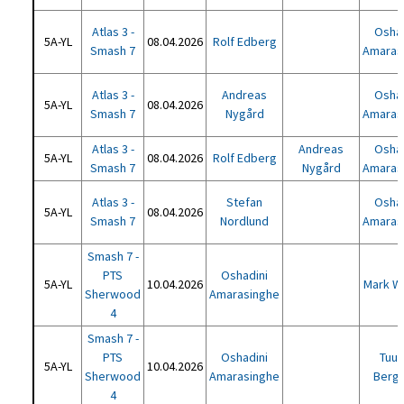
Atlas 3 -
Oshad
5A-YL
08.04.2026
Rolf Edberg
Smash 7
Amaras
Atlas 3 -
Andreas
Oshad
5A-YL
08.04.2026
Smash 7
Nygård
Amaras
Atlas 3 -
Andreas
Oshad
5A-YL
08.04.2026
Rolf Edberg
Smash 7
Nygård
Amaras
Atlas 3 -
Stefan
Oshad
5A-YL
08.04.2026
Smash 7
Nordlund
Amaras
Smash 7 -
PTS
Oshadini
5A-YL
10.04.2026
Mark We
Sherwood
Amarasinghe
4
Smash 7 -
PTS
Oshadini
Tuuk
5A-YL
10.04.2026
Sherwood
Amarasinghe
Berg
4