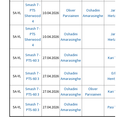
Smash 7 -
PTS
Oliver
Oshadini
Jan
5A-YL
10.04.2026
Sherwood
Parviainen
Amarasinghe
Hietal
4
Smash 7 -
PTS
Oshadini
Jan
5A-YL
10.04.2026
Sherwood
Amarasinghe
Hietal
4
Smash 7 -
Oshadini
5A-YL
27.04.2026
Kari T
PTS-60 3
Amarasinghe
Smash 7 -
Oshadini
Erk
5A-YL
27.04.2026
PTS-60 3
Amarasinghe
Hentt
Smash 7 -
Oshadini
Oliver
5A-YL
27.04.2026
Kari T
PTS-60 3
Amarasinghe
Parviainen
Smash 7 -
Oshadini
5A-YL
27.04.2026
Pasi T
PTS-60 3
Amarasinghe