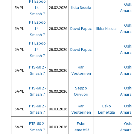
PT Espoo
Oshad
5A-YL
14 -
26.02.2026
Ilkka Nissilä
Amaras
Smash 7
PT Espoo
Oshad
5A-YL
14 -
26.02.2026
David Papuc
Ilkka Nissilä
Amaras
Smash 7
PT Espoo
Oshad
5A-YL
14 -
26.02.2026
David Papuc
Amaras
Smash 7
PTS-60 2 -
Kari
Oshad
5A-YL
06.03.2026
Smash 7
Vesterinen
Amaras
PTS-60 2 -
Seppo
Oshad
5A-YL
06.03.2026
Smash 7
Orivuori
Amaras
PTS-60 2 -
Kari
Esko
Oshad
5A-YL
06.03.2026
Smash 7
Vesterinen
Lemettilä
Amaras
PTS-60 2 -
Esko
Oshad
5A-YL
06.03.2026
Smash 7
Lemettilä
Amaras