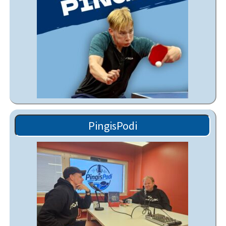
PingisPodi