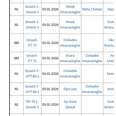
Smash 2 -
Yenuli
N1
03.01.2026
Neha Chohan
Dijia 
Smash 3
Amarasinghe
Smash 2 -
Yenuli
Oshad
N1
03.01.2026
Smash 3
Amarasinghe
Amaras
Smash -
Oshadini
Oks
NM
03.01.2026
PT 75
Amarasinghe
Ruotsal
Smash -
Usara
Oshadini
An
NM
03.01.2026
PT 75
Amarasinghe
Amarasinghe
Sten
Smash 3 -
Oshadini
N1
03.01.2026
Taisiia
OPT-86 2
Amarasinghe
Smash 3 -
Oshadini
N1
03.01.2026
Dijia Liao
Arina 
OPT-86 2
Amarasinghe
TIP-70 2 -
Ge Anne
Oshad
N1
03.01.2026
Smash 3
Quinal
Amaras