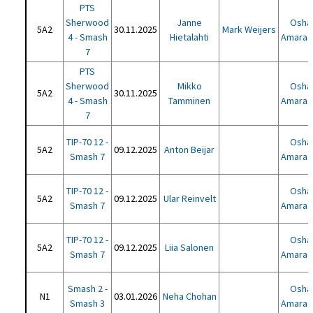
PTS
Sherwood
Janne
Oshad
5A2
30.11.2025
Mark Weijers
4 - Smash
Hietalahti
Amaras
7
PTS
Sherwood
Mikko
Oshad
5A2
30.11.2025
4 - Smash
Tamminen
Amaras
7
TIP-70 12 -
Oshad
5A2
09.12.2025
Anton Beijar
Smash 7
Amaras
TIP-70 12 -
Oshad
5A2
09.12.2025
Ular Reinvelt
Smash 7
Amaras
TIP-70 12 -
Oshad
5A2
09.12.2025
Liia Salonen
Smash 7
Amaras
Smash 2 -
Oshad
N1
03.01.2026
Neha Chohan
Smash 3
Amaras