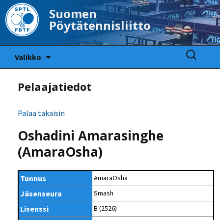
Suomen
Pöytätennisliitto
Siirry
Haku:
Valikko
sisältöön
Pelaajatiedot
Palaa takaisin
Oshadini Amarasinghe
(AmaraOsha)
Tunnus
AmaraOsha
Jäsenseura
Smash
Lisenssi
B (2526)