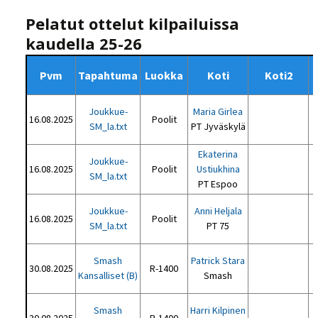
Pelatut ottelut kilpailuissa
kaudella 25-26
Pvm
Tapahtuma
Luokka
Koti
Koti2
Joukkue-
Maria Girlea
16.08.2025
Poolit
SM_la.txt
PT Jyväskylä
Ekaterina
Joukkue-
16.08.2025
Poolit
Ustiukhina
SM_la.txt
PT Espoo
Joukkue-
Anni Heljala
16.08.2025
Poolit
SM_la.txt
PT 75
Smash
Patrick Stara
30.08.2025
R-1400
Kansalliset (B)
Smash
Smash
Harri Kilpinen