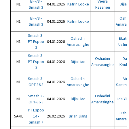
BF-78 -
Veera
N1
04.01.2026
Katrin Looke
Dijia 
Smash 3
Räsänen
BF-78 -
Oshad
N1
04.01.2026
Katrin Looke
Smash 3
Amaras
Smash 3 -
Oshadini
Ekate
N1
PT Espoo
04.01.2026
Amarasinghe
Ustiuk
3
Smash 3 -
Oshadini
Dar
N1
PT Espoo
04.01.2026
Dijia Liao
Amarasinghe
Kriuk
3
Smash 3 -
Oshadini
Vir
N1
04.01.2026
OPT-86 3
Amarasinghe
Samma
Smash 3 -
Oshadini
N1
04.01.2026
Dijia Liao
Ida Yli
OPT-86 3
Amarasinghe
PT Espoo
Oshad
5A-YL
14 -
26.02.2026
Brian Jiang
Amaras
Smash 7