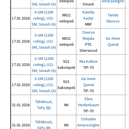
nelinpeli
Amarasinghe
SM, Smash (A)
Smash
A-SM (2200
Kamilla
NN21
Tamila
17.01.2026
rating), U21-
Kadar
nelinpeli
Vlasova
SM, Smash (A)
MBF
Onerva
A-SM (2200
NN21
Maijala
Ge Anne
17.01.2026
rating), U21-
nelinpeli
PTS
Quinal
SM, Smash (A)
Sherwood
A-SM (2200
N21
Mia Kellow
17.01.2026
rating), U21-
kaksinpeli
TIP-70
SM, Smash (A)
A-SM (2200
Ge Anne
N21
17.01.2026
rating), U21-
Quinal
kaksinpeli
SM, Smash (A)
TIP-70
Elina
Tähtikisat,
31.01.2026
NK
Veidenbaum
TuPy (B)
TIP-70
Oshadini
Tähtikisat,
31.01.2026
NK
Amarasinghe
TuPy (B)