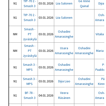
TIP-70 2 -
Ge Anne
N1
03.01.2026
Liia Salonen
Dijia 
Smash 3
Quinal
TIP-70 2 -
Oshad
N1
03.01.2026
Liia Salonen
Smash 3
Amaras
Smash -
Oshadini
NM
PT
03.01.2026
Vitalia 
Amarasinghe
Jyväskylä
Smash -
Usara
Oshadini
NM
PT
03.01.2026
Maria G
Amarasinghe
Amarasinghe
Jyväskylä
Smash 3 -
Oshadini
Pi
N1
03.01.2026
MPS
Amarasinghe
Paakkul
Smash 3 -
Oshadini
Päi
N1
03.01.2026
Dijia Liao
MPS
Amarasinghe
Kinnu
BF-78 -
Veera
Oshad
N1
04.01.2026
Smash 3
Räsänen
Amaras