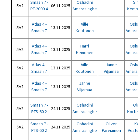
Smash 7 -
Oshadini
Sir
5A2
06.11.2025
PT-2000 4
Amarasinghe
Kempp
Atlas 4 -
Ville
Oshad
5A2
13.11.2025
Smash 7
Koutonen
Amaras
Atlas 4 -
Harri
Oshad
5A2
13.11.2025
Smash 7
Heinonen
Amaras
Atlas 4 -
Ville
Janne
Oshad
5A2
13.11.2025
Smash 7
Koutonen
Viljamaa
Amaras
Atlas 4 -
Janne
Oshad
5A2
13.11.2025
Smash 7
Viljamaa
Amaras
Smash 7 -
Oshadini
Ola
5A2
24.11.2025
PTS-60 2
Amarasinghe
Kortel
Smash 7 -
Oshadini
Oliver
Kar
5A2
24.11.2025
PTS-60 2
Amarasinghe
Parviainen
Vester