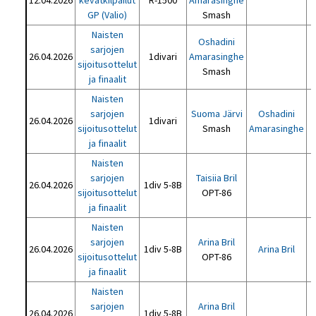
12.04.2026
kevätkilpailut
R-1500
Amarasinghe
GP (Valio)
Smash
Naisten
Oshadini
sarjojen
M
26.04.2026
1divari
Amarasinghe
sijoitusottelut
Smash
ja finaalit
Naisten
sarjojen
Suoma Järvi
Oshadini
26.04.2026
1divari
sijoitusottelut
Smash
Amarasinghe
ja finaalit
Naisten
sarjojen
Taisiia Bril
26.04.2026
1div 5-8B
sijoitusottelut
OPT-86
ja finaalit
Naisten
sarjojen
Arina Bril
26.04.2026
1div 5-8B
Arina Bril
sijoitusottelut
OPT-86
ja finaalit
Naisten
sarjojen
Arina Bril
26.04.2026
1div 5-8B