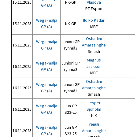
15.11.2025
NK-GP
Vlasova
GP (A)
PT Espoo
Wega-malja
Ildiko Kadar
15.11.2025
NK-GP
GP (A)
MBF
Oshadini
Wega-malja
Juniori GP
16.11.2025
Amarasinghe
GP (A)
ryhmä3
Smash
Magnus
Wega-malja
Juniori GP
16.11.2025
Jackson
GP (A)
ryhmä3
MBF
Oshadini
Wega-malja
Juniori GP
16.11.2025
Amarasinghe
GP (A)
ryhmä3
Smash
Jesper
Wega-malja
Jun GP
16.11.2025
Sjöholm
GP (A)
S23-25
HIK
Yenuli
Wega-malja
Jun GP
16.11.2025
Amarasinghe
GP (A)
S23-25