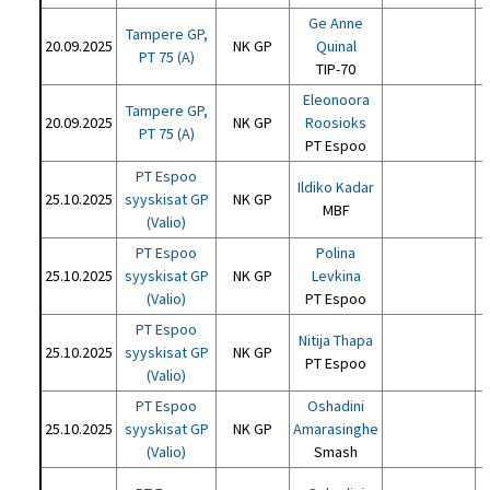
Ge Anne
Tampere GP,
20.09.2025
NK GP
Quinal
PT 75 (A)
TIP-70
Eleonoora
Tampere GP,
20.09.2025
NK GP
Roosioks
PT 75 (A)
PT Espoo
PT Espoo
Ildiko Kadar
25.10.2025
syyskisat GP
NK GP
MBF
(Valio)
PT Espoo
Polina
25.10.2025
syyskisat GP
NK GP
Levkina
(Valio)
PT Espoo
PT Espoo
Nitija Thapa
25.10.2025
syyskisat GP
NK GP
PT Espoo
(Valio)
PT Espoo
Oshadini
X
25.10.2025
syyskisat GP
NK GP
Amarasinghe
(Valio)
Smash