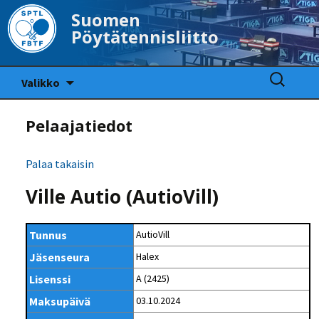
Suomen
Pöytätennisliitto
Siirry
Haku:
Valikko
sisältöön
Pelaajatiedot
Palaa takaisin
Ville Autio (AutioVill)
Tunnus
AutioVill
Jäsenseura
Halex
Lisenssi
A (2425)
Maksupäivä
03.10.2024