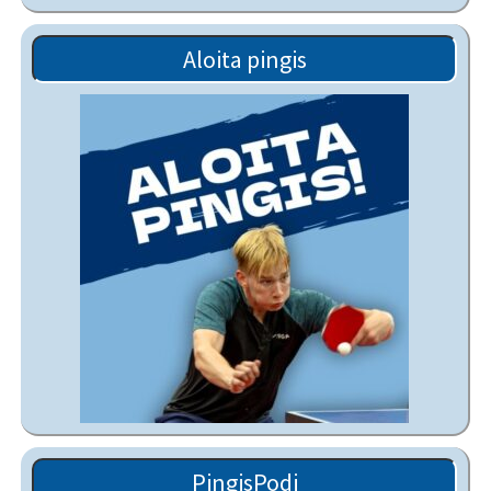
Aloita pingis
PingisPodi