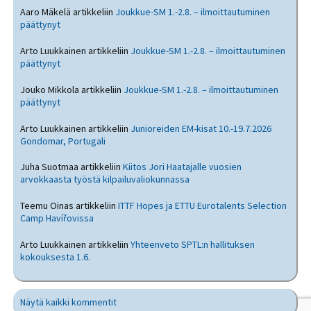
Aaro Mäkelä
artikkeliin
Joukkue-SM 1.-2.8. – ilmoittautuminen
päättynyt
Arto Luukkainen
artikkeliin
Joukkue-SM 1.-2.8. – ilmoittautuminen
päättynyt
Jouko Mikkola
artikkeliin
Joukkue-SM 1.-2.8. – ilmoittautuminen
päättynyt
Arto Luukkainen
artikkeliin
Junioreiden EM-kisat 10.-19.7.2026
Gondomar, Portugali
Juha Suotmaa
artikkeliin
Kiitos Jori Haatajalle vuosien
arvokkaasta työstä kilpailuvaliokunnassa
Teemu Oinas
artikkeliin
ITTF Hopes ja ETTU Eurotalents Selection
Camp Havířovissa
Arto Luukkainen
artikkeliin
Yhteenveto SPTL:n hallituksen
kokouksesta 1.6.
Näytä kaikki kommentit