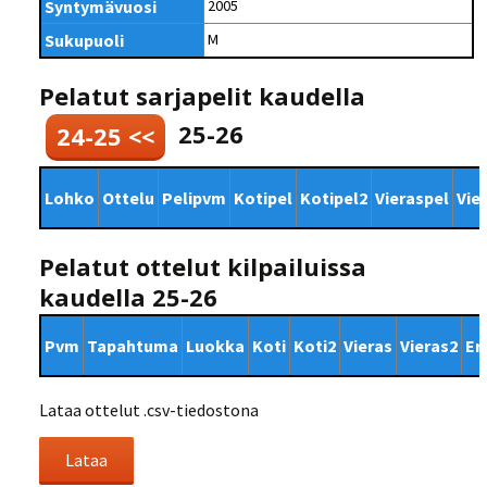
Syntymävuosi
2005
Sukupuoli
M
Pelatut sarjapelit kaudella
25-26
24-25 <<
Lohko
Ottelu
Pelipvm
Kotipel
Kotipel2
Vieraspel
Vie
Pelatut ottelut kilpailuissa
kaudella 25-26
Pvm
Tapahtuma
Luokka
Koti
Koti2
Vieras
Vieras2
Er
Lataa ottelut .csv-tiedostona