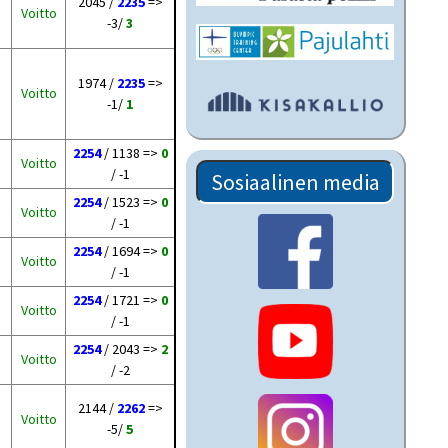
2045 /
2235
=>
Voitto
-3/
3
1974 /
2235
=>
Voitto
-1/
1
2254
/ 1138 =>
0
Voitto
/ -1
Sosiaalinen media
2254
/ 1523 =>
0
Voitto
/ -1
2254
/ 1694 =>
0
Voitto
/ -1
2254
/ 1721 =>
0
Voitto
/ -1
2254
/ 2043 =>
2
Voitto
/ -2
2144 /
2262
=>
Voitto
-5/
5