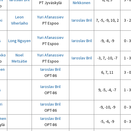
PT Jyväskylä
Nirkkonen
o
Leon
Yuri Afanassiev
ki
Iaroslav Bril
7, -5, -9, 10, 2
3 - 2
Viherlaiho
PT Espoo
Yuri Afanassiev
s
Long Nguyen
Iaroslav Bril
-9, -8, -9
0 - 3
PT Espoo
kko
Noel
Yuri Afanassiev
Iaroslav Bril
-3, 7, -10, -7
1 - 3
o
Metsätie
PT Espoo
yen
Iaroslav Bril
6, 7, 11
3 - 0
OPT-86
Iaroslav Bril
s
9, -5, -4, -7
1 - 3
OPT-86
ri
Iaroslav Bril
-9, -10, -9
0 - 3
OPT-86
anen
Iaroslav Bril
-5, -6, -9
0 - 3
ylä
OPT-86