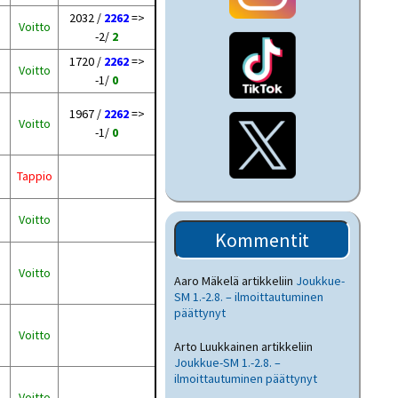
2032 /
2262
=>
Voitto
-2/
2
1720 /
2262
=>
Voitto
-1/
0
1967 /
2262
=>
Voitto
-1/
0
Tappio
Voitto
Kommentit
Voitto
Aaro Mäkelä
artikkeliin
Joukkue-
SM 1.-2.8. – ilmoittautuminen
päättynyt
Voitto
Arto Luukkainen
artikkeliin
Joukkue-SM 1.-2.8. –
ilmoittautuminen päättynyt
Voitto