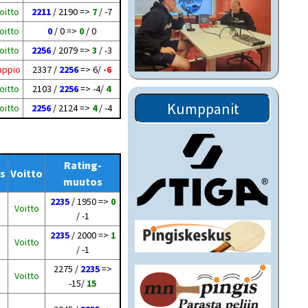
oitto
2211
/ 2190 =>
7
/ -7
oitto
0
/ 0 =>
0
/ 0
oitto
2256
/ 2079 =>
3
/ -3
appio
2337 /
2256
=> 6/
-6
oitto
2103 /
2256
=> -4/
4
Kumppanit
oitto
2256
/ 2124 =>
4
/ -4
Rating-
s
Voitto
muutos
2235
/ 1950 =>
0
Voitto
/ -1
2235
/ 2000 =>
1
Voitto
/ -1
2275 /
2235
=>
Voitto
-15/
15