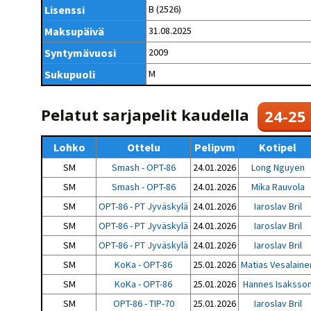
Kilpailujärjestäjien
Valiokunnat
Lisenssi
B (2526)
ohjeet
Seurasiirrot
6-divisioona
Strategia 2025-2030
Maksupäivä
31.08.2025
Rating-artikkelit
Kisajärjestäjien
Sarjatiedotteet
dokumentit
Syntymävuosi
2009
Vastuullisuus
Ilmoita epäasiallisesta
Rating-manuaali
käytöksestä
Pelipaikat ja
Sukupuoli
M
Seuratiedotteet
NETU in English
joukkueiden
Julkaistut Rating-listat
Päivärating
yhteyshenkilöt
Hallintosääntö
Tietosuoja
Pelatut sarjapelit kaudella
24-25
Lohko
Ottelu
Pelipvm
Kotipel
SM
Smash - OPT-86
24.01.2026
Long Nguyen
SM
Smash - OPT-86
24.01.2026
Mika Rauvola
SM
OPT-86 - PT Jyväskylä
24.01.2026
Iaroslav Bril
SM
OPT-86 - PT Jyväskylä
24.01.2026
Iaroslav Bril
SM
OPT-86 - PT Jyväskylä
24.01.2026
Iaroslav Bril
SM
KoKa - OPT-86
25.01.2026
Matias Vesalaine
SM
KoKa - OPT-86
25.01.2026
Hannes Isaksso
SM
OPT-86 - TIP-70
25.01.2026
Iaroslav Bril