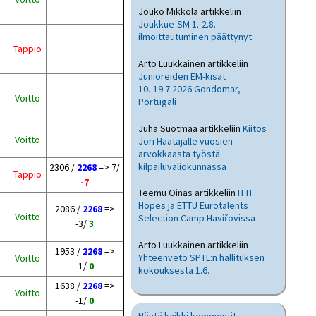
Jouko Mikkola
artikkeliin
Joukkue-SM 1.-2.8. –
ilmoittautuminen päättynyt
Tappio
Arto Luukkainen
artikkeliin
Junioreiden EM-kisat
10.-19.7.2026 Gondomar,
Voitto
Portugali
Juha Suotmaa
artikkeliin
Kiitos
Voitto
Jori Haatajalle vuosien
arvokkaasta työstä
kilpailuvaliokunnassa
2306 /
2268
=> 7/
Tappio
-7
Teemu Oinas
artikkeliin
ITTF
Hopes ja ETTU Eurotalents
2086 /
2268
=>
Voitto
Selection Camp Havířovissa
-3/
3
Arto Luukkainen
artikkeliin
1953 /
2268
=>
Yhteenveto SPTL:n hallituksen
Voitto
-1/
0
kokouksesta 1.6.
1638 /
2268
=>
Voitto
-1/
0