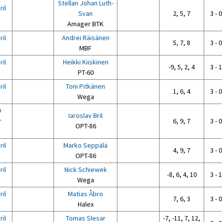
Stellan Johan Luth-
ril
Svan
2, 5, 7
3 - 0
Amager BTK
ril
Andrei Räisänen
5, 7, 8
3 - 0
MBF
ril
Heikki Kiiskinen
-9, 5, 2, 4
3 - 1
PT-60
ril
Toni Pitkänen
1, 6, 4
3 - 0
Wega
O
Iaroslav Bril
r
6, 9, 7
3 - 0
OPT-86
ril
Marko Seppälä
4, 9, 7
3 - 0
OPT-86
ril
Nick Schiewek
-8, 6, 4, 10
3 - 1
Wega
ril
Matias Åbro
7, 6, 3
3 - 0
Halex
ril
Tomas Slesar
-7, -11, 7, 12,