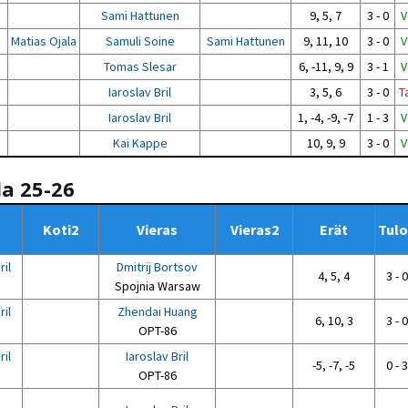
Sami Hattunen
9, 5, 7
3 - 0
V
Matias Ojala
Samuli Soine
Sami Hattunen
9, 11, 10
3 - 0
V
Tomas Slesar
6, -11, 9, 9
3 - 1
V
Iaroslav Bril
3, 5, 6
3 - 0
T
Iaroslav Bril
1, -4, -9, -7
1 - 3
V
Kai Kappe
10, 9, 9
3 - 0
V
la 25-26
Koti2
Vieras
Vieras2
Erät
Tulo
ril
Dmitrij Bortsov
4, 5, 4
3 - 0
Spojnia Warsaw
ril
Zhendai Huang
6, 10, 3
3 - 0
OPT-86
ril
Iaroslav Bril
-5, -7, -5
0 - 3
OPT-86