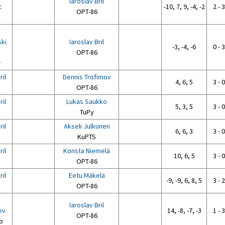
Iaroslav Bril
c
-10, 7, 9, -4, -2
2 - 3
OPT-86
ki
Iaroslav Bril
-3, -4, -6
0 - 3
OPT-86
w
ril
Dennis Trofimov
4, 6, 5
3 - 0
OPT-86
ril
Lukas Saukko
5, 3, 5
3 - 0
TuPy
ril
Akseli Julkunen
6, 6, 3
3 - 0
KuPTS
ril
Konsta Niemelä
10, 6, 5
3 - 0
OPT-86
ril
Eetu Mäkelä
-9, -9, 6, 8, 5
3 - 2
OPT-86
Iaroslav Bril
ev
14, -8, -7, -3
1 - 3
OPT-86
o