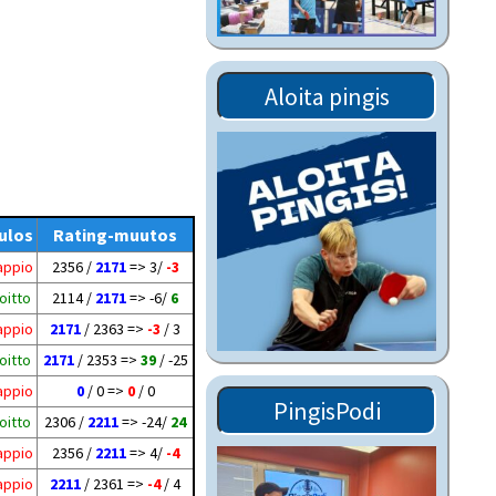
Tiedostot vanhoilta
sivuilta
Viestitiedotteet
Aloita pingis
vanhoilta sivuilta
Muut tiedotteet
ulos
Rating-muutos
appio
2356 /
2171
=> 3/
-3
oitto
2114 /
2171
=> -6/
6
appio
2171
/ 2363 =>
-3
/ 3
oitto
2171
/ 2353 =>
39
/ -25
appio
0
/ 0 =>
0
/ 0
PingisPodi
oitto
2306 /
2211
=> -24/
24
appio
2356 /
2211
=> 4/
-4
appio
2211
/ 2361 =>
-4
/ 4