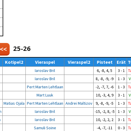
Venyttely
pöytätenniksessä-opas
Olkapäävammojen
ennaltaehkäisevä
harjoitusopas
pöytätennispelaajille
Leirit
EU-Erasmus:
Maahanmuuttajien
25-26
 <<
kotouttaminen ja
sukupuolten tasa-arvo
pöytätenniksessä
Kotipel2
Vieraspel
Vieraspel2
Pisteet
Erät
T
kattavan osallisuuden
kautta
Iaroslav Bril
6, -8, 4, 5
3 - 1
T
Iaroslav Bril
8, -8, -9, -9
1 - 3
V
Pert Marten Lehtlaan
-2, -7, 7, -6
1 - 3
T
Mart Luuk
10, -3, 4, 9
3 - 1
V
Matias Ojala
Pert Marten Lehtlaan
Andrei Maltizov
9, -8, -9, -5
1 - 3
T
n
Iaroslav Bril
-15, -2, 8, -5
1 - 3
V
n
Iaroslav Bril
10, -2, 2, 2
3 - 1
T
Samuli Soine
-4, -7, -11
0 - 3
T