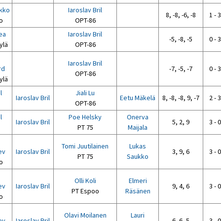
kko
Iaroslav Bril
8, -8, -6, -8
1 - 3
o
OPT-86
lea
Iaroslav Bril
-5, -8, -5
0 - 3
ylä
OPT-86
Iaroslav Bril
rd
-7, -5, -7
0 - 3
OPT-86
ylä
l
Jiali Lu
Iaroslav Bril
Eetu Mäkelä
8, -8, -8, 9, -7
2 - 3
OPT-86
l
Poe Helsky
Onerva
Iaroslav Bril
5, 2, 9
3 - 0
PT 75
Maijala
Tomi Juutilainen
Lukas
ev
Iaroslav Bril
3, 9, 6
3 - 0
PT 75
Saukko
o
Olli Koli
Elmeri
ev
Iaroslav Bril
9, 4, 6
3 - 0
PT Espoo
Räsänen
o
Olavi Moilanen
Lauri
ev
Iaroslav Bril
6, 6, 5
3 - 0