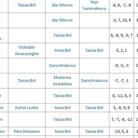
Virpi
Taisiia Bril
Ida Ylitervo
-8, 8, -7, -8
1
Sammalneva
Ida Ylitervo
-3, 7, 10, 8
3
Taisiia Bril
6, -8, 9, -9, 7
3
e
Oshadini
Arina Bril
Taisiia Bril
5, 2, 1
3
Amarasinghe
Daria Kriukova
-9, -5, -5
0
Ekaterina
Taisiia Bril
Daria Kriukova
-7, -7, -1
0
Ustiukhina
e
Taisiia Bril
8, -12, 6, 3
3
en
Katrin Looke
Arina Bril
Taisiia Bril
5, -8, 9, 8
3
en
Taisiia Bril
7, -7, -8, -12
1
nen
Päivi Kinnunen
Arina Bril
Taisiia Bril
10, 5, 6
3