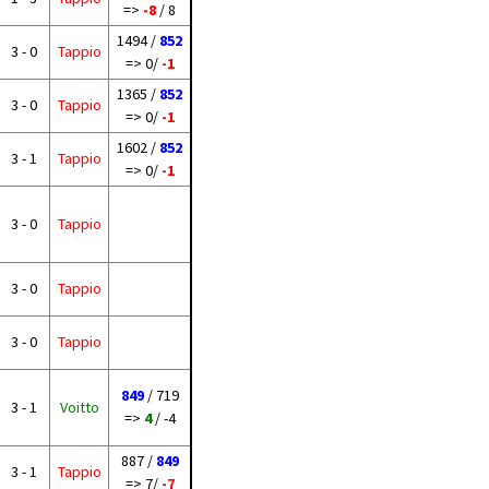
=>
-8
/ 8
1494 /
852
3 - 0
Tappio
=> 0/
-1
1365 /
852
3 - 0
Tappio
=> 0/
-1
1602 /
852
3 - 1
Tappio
=> 0/
-1
3 - 0
Tappio
3 - 0
Tappio
3 - 0
Tappio
849
/ 719
3 - 1
Voitto
=>
4
/ -4
887 /
849
3 - 1
Tappio
=> 7/
-7