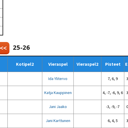
Venyttely
pöytätenniksessä-opas
Olkapäävammojen
ennaltaehkäisevä
harjoitusopas
pöytätennispelaajille
Leirit
EU-Erasmus:
Maahanmuuttajien
25-26
 <<
kotouttaminen ja
sukupuolten tasa-arvo
pöytätenniksessä
kattavan osallisuuden
Kotipel2
Vieraspel
Vieraspel2
Pisteet
E
kautta
Ida Ylitervo
7, 6, 9
3
Katja Kauppinen
4, -7, -6, 9, 6
3
Jani Jaako
-3, -9, -7
0
Jani Karttunen
6, 4, 5
3