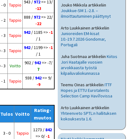
943 /
972
=> 13/
 - 0
Tappio
Jouko Mikkola
artikkeliin
-13
Joukkue-SM 1.-2.8. –
ilmoittautuminen päättynyt
888 /
972
=> 22/
 - 2
Tappio
-22
Arto Luukkainen
artikkeliin
942
/ 1185 =>
-1
Junioreiden EM-kisat
 - 3
Tappio
/ 1
10.-19.7.2026 Gondomar,
Portugali
942
/ 1199 =>
-1
 - 3
Tappio
/ 1
Juha Suotmaa
artikkeliin
Kiitos
Jori Haatajalle vuosien
902 /
942
=> -7/
 - 3
Voitto
arvokkaasta työstä
7
kilpailuvaliokunnassa
938 /
942
=> 9/
 - 1
Tappio
-9
Teemu Oinas
artikkeliin
ITTF
Hopes ja ETTU Eurotalents
Selection Camp Havířovissa
Arto Luukkainen
artikkeliin
Rating-
Yhteenveto SPTL:n hallituksen
Tulos
Voitto
muutos
kokouksesta 1.6.
1273 /
842
3 - 0
Tappio
=> 0/
-1