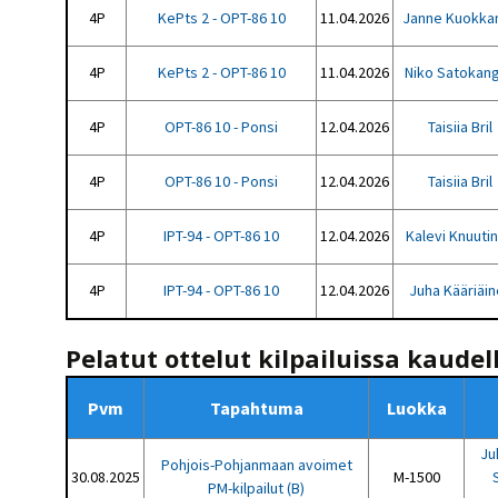
4P
KePts 2 - OPT-86 10
11.04.2026
Janne Kuokka
4P
KePts 2 - OPT-86 10
11.04.2026
Niko Satokan
4P
OPT-86 10 - Ponsi
12.04.2026
Taisiia Bril
4P
OPT-86 10 - Ponsi
12.04.2026
Taisiia Bril
4P
IPT-94 - OPT-86 10
12.04.2026
Kalevi Knuuti
4P
IPT-94 - OPT-86 10
12.04.2026
Juha Kääriäi
Pelatut ottelut kilpailuissa kaudel
Pvm
Tapahtuma
Luokka
Ju
Pohjois-Pohjanmaan avoimet
30.08.2025
M-1500
PM-kilpailut (B)