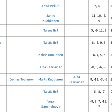
Esko Pekuri
7, 6, 1
3
Janne
-11, 10, -9,
1
Kuokkanen
-9
Taisiia Bril
5, -9, 11, 9
3
a
Taisiia Bril
8, -7, 9, 6
3
Kalevi Knuutinen
-6, 7, 5, 6
3
Juha Kääriäinen
-8, 9, -6, -5
1
Juha
Dennis Trofimov
Martti Knuutinen
8, -12, -3, -5
1
Kääriäinen
Taisiia Bril
-6, -8, -7
0
Virpi
-8, 8, 7, -11,
2
Sammalneva
-7