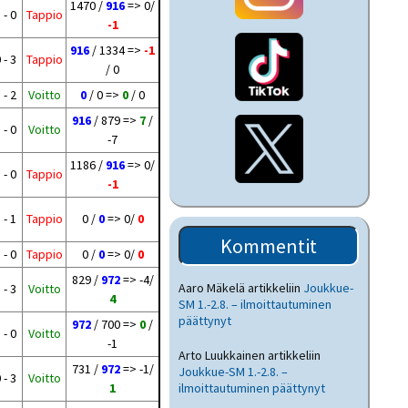
1470 /
916
=> 0/
 - 0
Tappio
-1
916
/ 1334 =>
-1
 - 3
Tappio
/ 0
 - 2
Voitto
0
/ 0 =>
0
/ 0
916
/ 879 =>
7
/
 - 0
Voitto
-7
1186 /
916
=> 0/
 - 0
Tappio
-1
 - 1
Tappio
0 /
0
=> 0/
0
Kommentit
 - 0
Tappio
0 /
0
=> 0/
0
829 /
972
=> -4/
Aaro Mäkelä
artikkeliin
Joukkue-
 - 3
Voitto
4
SM 1.-2.8. – ilmoittautuminen
päättynyt
972
/ 700 =>
0
/
 - 0
Voitto
-1
Arto Luukkainen
artikkeliin
731 /
972
=> -1/
Joukkue-SM 1.-2.8. –
 - 3
Voitto
1
ilmoittautuminen päättynyt