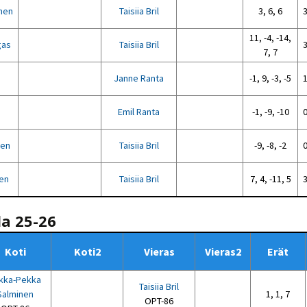
nen
Taisiia Bril
3, 6, 6
3
11, -4, -14,
gas
Taisiia Bril
3
7, 7
Janne Ranta
-1, 9, -3, -5
1
Emil Ranta
-1, -9, -10
0
nen
Taisiia Bril
-9, -8, -2
0
nen
Taisiia Bril
7, 4, -11, 5
3
la 25-26
Koti
Koti2
Vieras
Vieras2
Erät
kka-Pekka
Taisiia Bril
Salminen
1, 1, 7
OPT-86