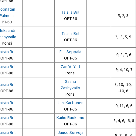
OPT-86
Joonatan
Taisiia Bril
Palmola
5, 2, 3
OPT-86
PT-60
leksandr
Taisiia Bril
ashyvailo
2, -8, 5, 9
OPT-86
Ponsi
aisiia Bril
Ella Seppälä
-9, 3, 7, 6
OPT-86
OPT-86
aisiia Bril
Zan Ye Yint
-9, 4, 10, 7
OPT-86
Ponsi
Sasha
aisiia Bril
8, 10, -10,
Zashyvailo
OPT-86
-10, 6
Ponsi
aisiia Bril
Jani Karttunen
-9, 11, 6, 6
OPT-86
OPT-86
aisiia Bril
Kaiho Ruokamo
-8, 4, 6, -6, 6
OPT-86
OPT-86
aisiia Bril
Juuso Sorvoja
-5, 7, -9, -6