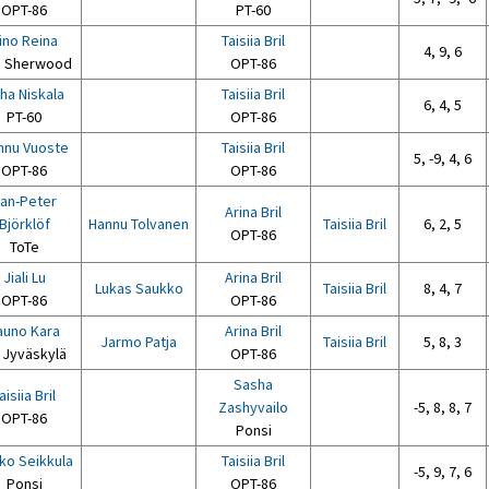
OPT-86
PT-60
ino Reina
Taisiia Bril
4, 9, 6
S Sherwood
OPT-86
ha Niskala
Taisiia Bril
6, 4, 5
PT-60
OPT-86
nnu Vuoste
Taisiia Bril
5, -9, 4, 6
OPT-86
OPT-86
an-Peter
Arina Bril
Björklöf
Hannu Tolvanen
Taisiia Bril
6, 2, 5
OPT-86
ToTe
Jiali Lu
Arina Bril
Lukas Saukko
Taisiia Bril
8, 4, 7
OPT-86
OPT-86
auno Kara
Arina Bril
Jarmo Patja
Taisiia Bril
5, 8, 3
 Jyväskylä
OPT-86
Sasha
aisiia Bril
Zashyvailo
-5, 8, 8, 7
OPT-86
Ponsi
ko Seikkula
Taisiia Bril
-5, 9, 7, 6
Ponsi
OPT-86