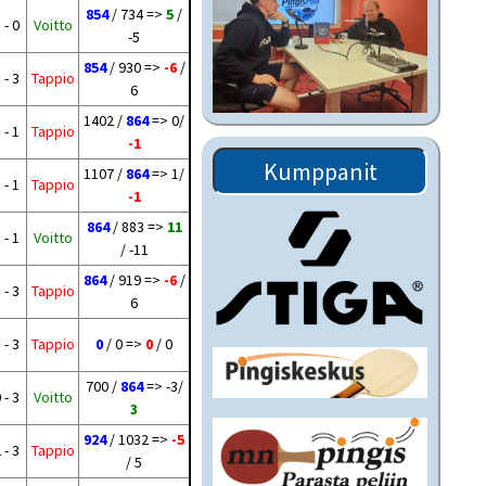
854
/ 734 =>
5
/
 - 0
Voitto
-5
854
/ 930 =>
-6
/
 - 3
Tappio
6
1402 /
864
=> 0/
 - 1
Tappio
-1
Kumppanit
1107 /
864
=> 1/
 - 1
Tappio
-1
864
/ 883 =>
11
 - 1
Voitto
/ -11
864
/ 919 =>
-6
/
 - 3
Tappio
6
 - 3
Tappio
0
/ 0 =>
0
/ 0
700 /
864
=> -3/
 - 3
Voitto
3
924
/ 1032 =>
-5
 - 3
Tappio
/ 5