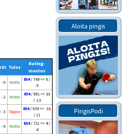
Tiedostot vanhoilta
sivuilta
Viestitiedotteet
Aloita pingis
vanhoilta sivuilta
Muut tiedotteet
Rating-
rät
Tulos
muutos
854
/ 749 =>
5
/
 - 0
Voitto
-5
854
/ 881 =>
13
 - 2
Voitto
/ -13
854
/ 839 =>
-11
PingisPodi
 - 3
Tappio
/ 11
854
/ 721 =>
4
/
 - 0
Voitto
-4