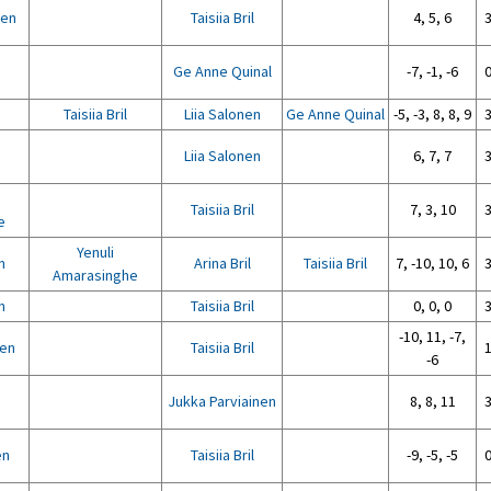
nen
Taisiia Bril
4, 5, 6
3
Ge Anne Quinal
-7, -1, -6
0
Taisiia Bril
Liia Salonen
Ge Anne Quinal
-5, -3, 8, 8, 9
3
Liia Salonen
6, 7, 7
3
Taisiia Bril
7, 3, 10
3
e
Yenuli
n
Arina Bril
Taisiia Bril
7, -10, 10, 6
3
Amarasinghe
n
Taisiia Bril
0, 0, 0
3
-10, 11, -7,
nen
Taisiia Bril
1
-6
Jukka Parviainen
8, 8, 11
3
en
Taisiia Bril
-9, -5, -5
0