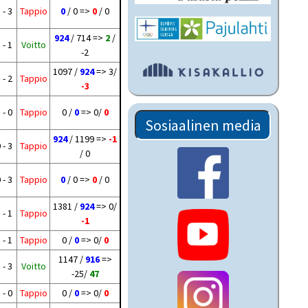
 - 3
Tappio
0
/ 0 =>
0
/ 0
924
/ 714 =>
2
/
 - 1
Voitto
-2
1097 /
924
=> 3/
 - 2
Tappio
-3
 - 0
Tappio
0 /
0
=> 0/
0
Sosiaalinen media
924
/ 1199 =>
-1
 - 3
Tappio
/ 0
 - 3
Tappio
0
/ 0 =>
0
/ 0
1381 /
924
=> 0/
 - 1
Tappio
-1
 - 1
Tappio
0 /
0
=> 0/
0
1147 /
916
=>
 - 3
Voitto
-25/
47
 - 0
Tappio
0 /
0
=> 0/
0