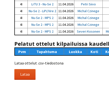
4I
LrTU 3 - Nu-Se 2
11.04.2026
Petri Siivo
4I
Nu-Se 2 - LiPi/Vire 2
11.04.2026
Michal Czinege
4I
Nu-Se 2 - MPS 2
11.04.2026
Michal Czinege
4I
Nu-Se 2 - MPS 2
11.04.2026
Michal Czinege
4I
Nu-Se 2 - MPS 2
11.04.2026
Severi Kosonen
Mi
Pelatut ottelut kilpailuissa kaudel
Pvm
Tapahtuma
Luokka
Koti
K
Lataa ottelut .csv-tiedostona