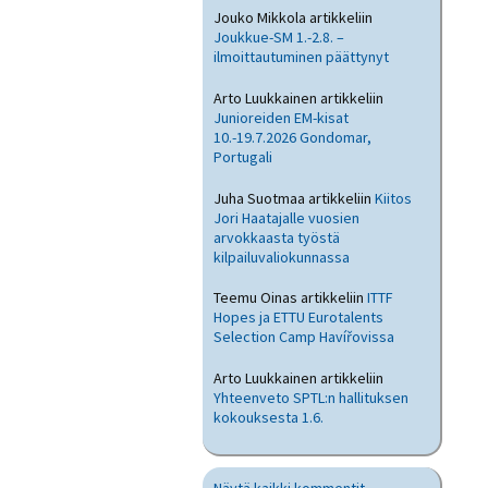
Jouko Mikkola
artikkeliin
Joukkue-SM 1.-2.8. –
ilmoittautuminen päättynyt
Arto Luukkainen
artikkeliin
Junioreiden EM-kisat
10.-19.7.2026 Gondomar,
Portugali
Juha Suotmaa
artikkeliin
Kiitos
Jori Haatajalle vuosien
arvokkaasta työstä
kilpailuvaliokunnassa
Teemu Oinas
artikkeliin
ITTF
Hopes ja ETTU Eurotalents
Selection Camp Havířovissa
Arto Luukkainen
artikkeliin
Yhteenveto SPTL:n hallituksen
kokouksesta 1.6.