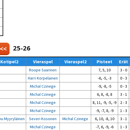
Venyttely
pöytätenniksessä-opas
Olkapäävammojen
ennaltaehkäisevä
harjoitusopas
pöytätennispelaajille
Leirit
EU-Erasmus:
Maahanmuuttajien
25-26
 <<
kotouttaminen ja
sukupuolten tasa-arvo
pöytätenniksessä
Kotipel2
Vieraspel
Vieraspel2
Pisteet
Erät
kattavan osallisuuden
kautta
Roope Saarinen
7, 5, 10
3 - 0
Harri Korpelainen
-6, -5, -3
0 - 3
Michal Czinege
-9, -8, -5
0 - 3
Michal Czinege
6, 8, -8, 8
3 - 1
Michal Czinege
8, 11, -9, -5, -9
2 - 3
Michal Czinege
-9, -7, 8, -9
1 - 3
u Myyryläinen
Severi Kosonen
Michal Czinege
6, 10, -8, 10
3 - 1
Michal Czinege
-7, 6, -9, -6
1 - 3