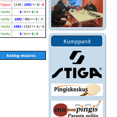
Tappio
1148 /
1092
=> 6/
-6
Voitto
0
/ 0 =>
0
/ 0
Voitto
1092
/ 980 =>
5
/ -5
Voitto
1092
/ 1033 =>
6
/ -6
Voitto
0
/ 0 =>
0
/ 0
Kumppanit
Rating-muutos