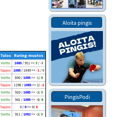
Tiedostot vanhoilta
sivuilta
Viestitiedotteet
Aloita pingis
vanhoilta sivuilta
Muut tiedotteet
Tulos
Rating-muutos
Voitto
1085
/ 911 =>
3
/ -3
Tappio
1085
/ 1849 =>
-1
/ 0
Voitto
800 /
1085
=> -1/
0
Tappio
1298 /
1085
=> 2/
-2
Voitto
920 /
1085
=> -3/
3
PingisPodi
Voitto
941 /
1085
=> -4/
4
Tappio
0 /
0
=> 0/
0
Voitto
911 /
1092
=> -3/
3