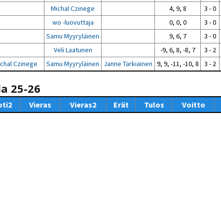
Michal Czinege
4, 9, 8
3 - 0
wo -luovuttaja
0, 0, 0
3 - 0
Samu Myyryläinen
9, 6, 7
3 - 0
Veli Laatunen
-9, 6, 8, -8, 7
3 - 2
chal Czinege
Samu Myyryläinen
Janne Tarkiainen
9, 9, -11, -10, 8
3 - 2
la 25-26
oti2
Vieras
Vieras2
Erät
Tulos
Voitto