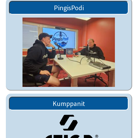
PingisPodi
Kumppanit