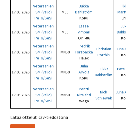
Veteraanien
Jukka
Ilkk
17.05.2026
SM (Valio)
M55
Dahlström
Martt
PeTo/SeSi
KoKu
LrT
Veteraanien
Lasse
Juk
17.05.2026
SM (Valio)
M55
Vimpari
Dahls
PeTo/SeSi
OPT-86
KoK
Veteraanien
Fredrik
Christian
Juha A
17.05.2026
SM (Valio)
MN50
Forsbacka
Porthin
KoK
PeTo/SeSi
Halex
Veteraanien
Juha
Jukka
Pate I
17.05.2026
SM (Valio)
MN50
Arvola
Dahlström
KoK
PeTo/SeSi
KoKu
Veteraanien
Pentti
Nick
Juha A
17.05.2026
SM (Valio)
MN50
Ritalahti
Schiewek
KoK
PeTo/SeSi
Wega
Lataa ottelut .csv-tiedostona