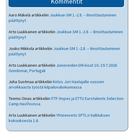
Kommentit
Aaro Mäkelä
artikkeliin
Joukkue-SM 1.-2.8. – ilmoittautuminen
päättynyt
Arto Luukkainen
artikkeliin
Joukkue-SM 1.-2.8. – ilmoittautuminen
päättynyt
Jouko Mikkola
artikkeliin
Joukkue-SM 1.-2.8. – ilmoittautuminen
päättynyt
Arto Luukkainen
artikkeliin
Junioreiden EM-kisat 10.-19.7.2026
Gondomar, Portugali
Juha Suotmaa
artikkeliin
Kiitos Jori Haatajalle vuosien
arvokkaasta työstä kilpailuvaliokunnassa
Teemu Oinas
artikkeliin
ITTF Hopes ja ETTU Eurotalents Selection
Camp Havířovissa
Arto Luukkainen
artikkeliin
Yhteenveto SPTL:n hallituksen
kokouksesta 1.6.