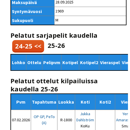
Maksupäivä
28.09.2025
Syntymävuosi
1969
Sukupuoli
M
Pelatut sarjapelit kaudella
25-26
24-25 <<
Lohko
Ottelu
Pelipvm
Kotipel
Kotipel2
Vieraspel
Vie
Pelatut ottelut kilpailuissa
kaudella 25-26
Pvm
Tapahtuma
Luokka
Koti
Koti2
Vier
Jukka
Yenu
OP GP, PeTo
07.02.2026
R-1800
Dahlström
Amaras
(A)
KoKu
Sma