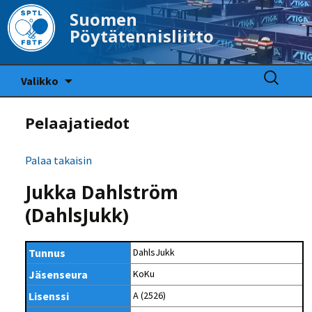
Suomen
Pöytätennisliitto
Siirry
Haku:
Valikko
sisältöön
Pelaajatiedot
Palaa takaisin
Jukka Dahlström
(DahlsJukk)
Tunnus
DahlsJukk
Jäsenseura
KoKu
Lisenssi
A (2526)