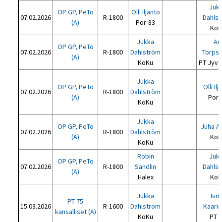
Juk
OP GP, PeTo
Olli Iljanto
07.02.2026
R-1800
Dahls
(A)
Por-83
KoK
Jukka
Ari
OP GP, PeTo
07.02.2026
R-1800
Dahlström
Torps
(A)
KoKu
PT Jyvä
Jukka
OP GP, PeTo
Olli Il
07.02.2026
R-1800
Dahlström
(A)
Por-
KoKu
Jukka
OP GP, PeTo
Juha A
07.02.2026
R-1800
Dahlström
(A)
KoK
KoKu
Robin
Juk
OP GP, PeTo
07.02.2026
R-1800
Sandlin
Dahls
(A)
Halex
KoK
Jukka
Ism
PT 75
15.03.2026
R-1600
Dahlström
Kaari
kansalliset (A)
KoKu
PT 