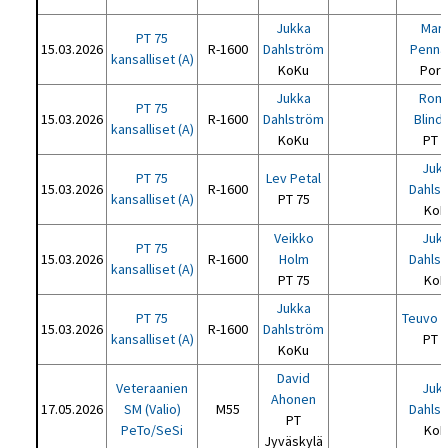
Jukka
Mar
PT 75
15.03.2026
R-1600
Dahlström
Penna
kansalliset (A)
KoKu
Por-
Jukka
Rom
PT 75
15.03.2026
R-1600
Dahlström
Blind
kansalliset (A)
KoKu
PT 
Juk
PT 75
Lev Petal
15.03.2026
R-1600
Dahls
kansalliset (A)
PT 75
KoK
Veikko
Juk
PT 75
15.03.2026
R-1600
Holm
Dahls
kansalliset (A)
PT 75
KoK
Jukka
PT 75
Teuvo N
15.03.2026
R-1600
Dahlström
kansalliset (A)
PT 
KoKu
David
Veteraanien
Juk
Ahonen
17.05.2026
SM (Valio)
M55
Dahls
PT
PeTo/SeSi
KoK
Jyväskylä