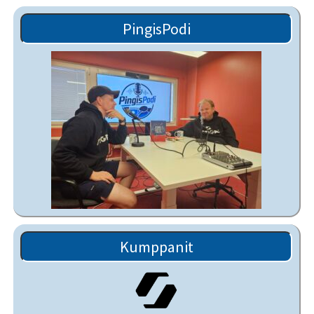
PingisPodi
Kumppanit