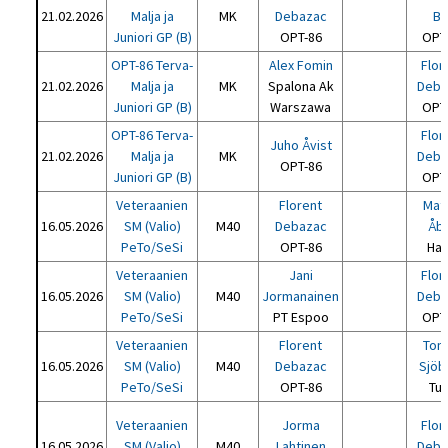
21.02.2026
Malja ja
MK
Debazac
Bri
Juniori GP (B)
OPT-86
OPT
OPT-86 Terva-
Alex Fomin
Flor
21.02.2026
Malja ja
MK
Spalona Ak
Deba
Juniori GP (B)
Warszawa
OPT
OPT-86 Terva-
Flor
Juho Åvist
21.02.2026
Malja ja
MK
Deba
OPT-86
Juniori GP (B)
OPT
Veteraanien
Florent
Mat
16.05.2026
SM (Valio)
M40
Debazac
Åb
PeTo/SeSi
OPT-86
Hal
Veteraanien
Jani
Flor
16.05.2026
SM (Valio)
M40
Jormanainen
Deba
PeTo/SeSi
PT Espoo
OPT
Veteraanien
Florent
Tom
16.05.2026
SM (Valio)
M40
Debazac
Sjöb
PeTo/SeSi
OPT-86
Tu
Veteraanien
Jorma
Flor
16.05.2026
SM (Valio)
M40
Lahtinen
Deba