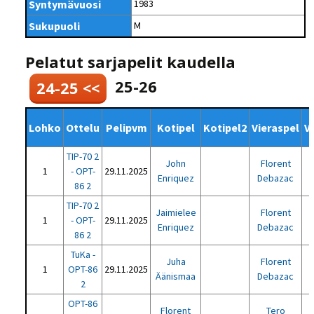
Syntymävuosi
1983
Sukupuoli
M
Pelatut sarjapelit kaudella
25-26
24-25 <<
Lohko
Ottelu
Pelipvm
Kotipel
Kotipel2
Vieraspel
V
TIP-70 2
John
Florent
1
- OPT-
29.11.2025
Enriquez
Debazac
86 2
TIP-70 2
Jaimielee
Florent
1
- OPT-
29.11.2025
Enriquez
Debazac
86 2
TuKa -
Juha
Florent
1
OPT-86
29.11.2025
Äänismaa
Debazac
2
OPT-86
Florent
Tero