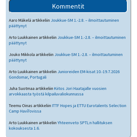
Kommentit
Aaro Mäkelä
artikkeliin
Joukkue-SM 1.-2.8. – ilmoittautuminen
päättynyt
Arto Luukkainen
artikkeliin
Joukkue-SM 1.-2.8. – ilmoittautuminen
päättynyt
Jouko Mikkola
artikkeliin
Joukkue-SM 1.-2.8. – ilmoittautuminen
päättynyt
Arto Luukkainen
artikkeliin
Junioreiden EM-kisat 10.-19.7.2026
Gondomar, Portugali
Juha Suotmaa
artikkeliin
Kiitos Jori Haatajalle vuosien
arvokkaasta työstä kilpailuvaliokunnassa
Teemu Oinas
artikkeliin
ITTF Hopes ja ETTU Eurotalents Selection
Camp Havířovissa
Arto Luukkainen
artikkeliin
Yhteenveto SPTL:n hallituksen
kokouksesta 1.6.