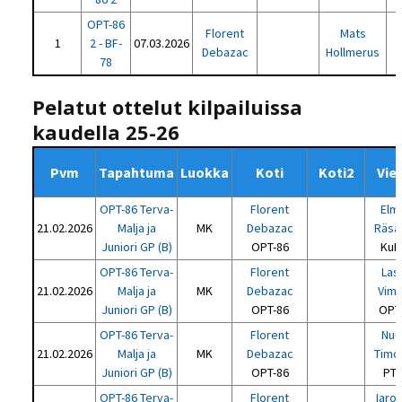
OPT-86
Florent
Mats
1
2 - BF-
07.03.2026
Debazac
Hollmerus
78
Pelatut ottelut kilpailuissa
kaudella 25-26
Pvm
Tapahtuma
Luokka
Koti
Koti2
Vie
OPT-86 Terva-
Florent
Elm
21.02.2026
Malja ja
MK
Debazac
Räsä
Juniori GP (B)
OPT-86
KuP
OPT-86 Terva-
Florent
Las
21.02.2026
Malja ja
MK
Debazac
Vimp
Juniori GP (B)
OPT-86
OPT
OPT-86 Terva-
Florent
Nuu
21.02.2026
Malja ja
MK
Debazac
Timo
Juniori GP (B)
OPT-86
PT-
OPT-86 Terva-
Florent
Iaro