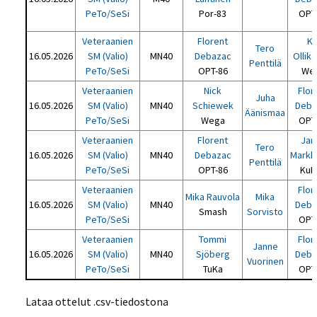
PeTo/SeSi
Por-83
OPT
Veteraanien
Florent
Ka
Tero
16.05.2026
SM (Valio)
MN40
Debazac
Ollik
Penttilä
PeTo/SeSi
OPT-86
We
Veteraanien
Nick
Flor
Juha
16.05.2026
SM (Valio)
MN40
Schiewek
Deba
Äänismaa
PeTo/SeSi
Wega
OPT
Veteraanien
Florent
Jan
Tero
16.05.2026
SM (Valio)
MN40
Debazac
Markk
Penttilä
PeTo/SeSi
OPT-86
KuP
Veteraanien
Flor
Mika Rauvola
Mika
16.05.2026
SM (Valio)
MN40
Deba
Smash
Sorvisto
PeTo/SeSi
OPT
Veteraanien
Tommi
Flor
Janne
16.05.2026
SM (Valio)
MN40
Sjöberg
Deba
Vuorinen
PeTo/SeSi
TuKa
OPT
Lataa ottelut .csv-tiedostona