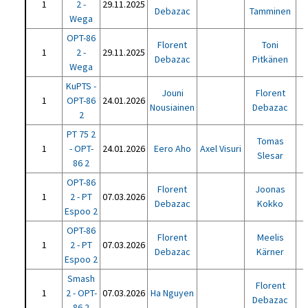
1
2 -
29.11.2025
Debazac
Tamminen
Wega
OPT-86
Florent
Toni
1
2 -
29.11.2025
Debazac
Pitkänen
Wega
KuPTS -
Jouni
Florent
1
OPT-86
24.01.2026
Nousiainen
Debazac
2
PT 75 2
Tomas
1
- OPT-
24.01.2026
Eero Aho
Axel Visuri
Slesar
86 2
OPT-86
Florent
Joonas
1
2 - PT
07.03.2026
Debazac
Kokko
Espoo 2
OPT-86
Florent
Meelis
1
2 - PT
07.03.2026
Debazac
Kärner
Espoo 2
Smash
Florent
1
2 - OPT-
07.03.2026
Ha Nguyen
Debazac
86 2