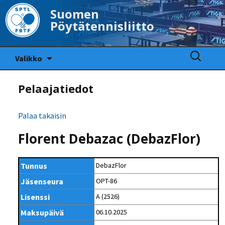
Suomen
Pöytätennisliitto
Siirry
Haku:
Valikko
sisältöön
Pelaajatiedot
Palaa takaisin
Florent Debazac (DebazFlor)
Tunnus
DebazFlor
Jäsenseura
OPT-86
Lisenssi
A (2526)
Maksupäivä
06.10.2025