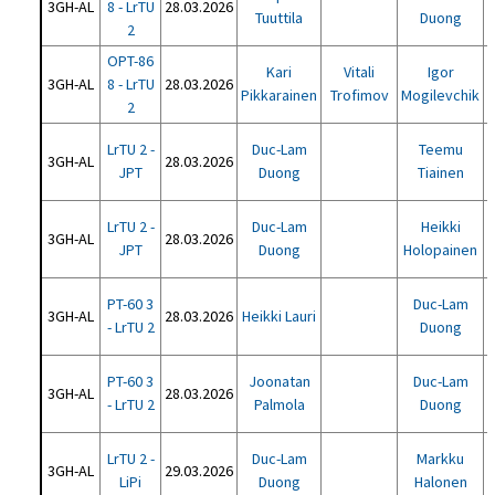
3GH-AL
8 - LrTU
28.03.2026
Tuuttila
Duong
2
OPT-86
Kari
Vitali
Igor
3GH-AL
8 - LrTU
28.03.2026
Pikkarainen
Trofimov
Mogilevchik
2
LrTU 2 -
Duc-Lam
Teemu
3GH-AL
28.03.2026
JPT
Duong
Tiainen
LrTU 2 -
Duc-Lam
Heikki
3GH-AL
28.03.2026
JPT
Duong
Holopainen
PT-60 3
Duc-Lam
3GH-AL
28.03.2026
Heikki Lauri
- LrTU 2
Duong
PT-60 3
Joonatan
Duc-Lam
3GH-AL
28.03.2026
- LrTU 2
Palmola
Duong
LrTU 2 -
Duc-Lam
Markku
3GH-AL
29.03.2026
LiPi
Duong
Halonen