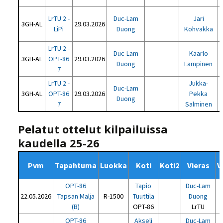
LrTU 2 -
Duc-Lam
Jari
3GH-AL
29.03.2026
LiPi
Duong
Kohvakka
LrTU 2 -
Duc-Lam
Kaarlo
3GH-AL
OPT-86
29.03.2026
Duong
Lampinen
7
LrTU 2 -
Jukka-
Duc-Lam
3GH-AL
OPT-86
29.03.2026
Pekka
Duong
7
Salminen
Pelatut ottelut kilpailuissa
kaudella 25-26
Pvm
Tapahtuma
Luokka
Koti
Koti2
Vieras
V
OPT-86
Tapio
Duc-Lam
22.05.2026
Tapsan Malja
R-1500
Tuuttila
Duong
(B)
OPT-86
LrTU
OPT-86
Akseli
Duc-Lam