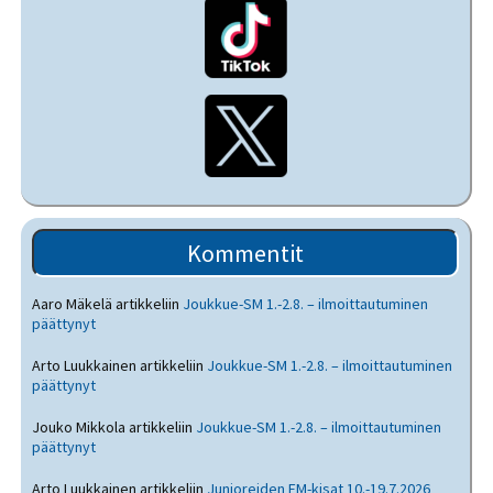
Kommentit
Aaro Mäkelä
artikkeliin
Joukkue-SM 1.-2.8. – ilmoittautuminen
päättynyt
Arto Luukkainen
artikkeliin
Joukkue-SM 1.-2.8. – ilmoittautuminen
päättynyt
Jouko Mikkola
artikkeliin
Joukkue-SM 1.-2.8. – ilmoittautuminen
päättynyt
Arto Luukkainen
artikkeliin
Junioreiden EM-kisat 10.-19.7.2026