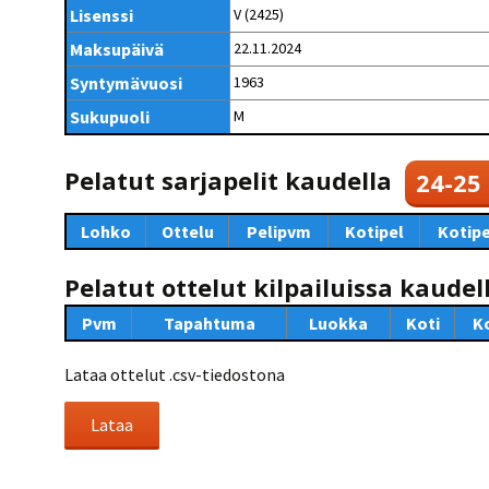
Kilpailujärjestäjien
Valiokunnat
Lisenssi
V (2425)
ohjeet
Seurasiirrot
6-divisioona
Strategia 2025-2030
Maksupäivä
22.11.2024
Rating-artikkelit
Kisajärjestäjien
Sarjatiedotteet
dokumentit
Syntymävuosi
1963
Vastuullisuus
Ilmoita epäasiallisesta
Rating-manuaali
käytöksestä
Pelipaikat ja
Sukupuoli
M
Seuratiedotteet
NETU in English
joukkueiden
Julkaistut Rating-listat
Päivärating
yhteyshenkilöt
Hallintosääntö
Tietosuoja
Pelatut sarjapelit kaudella
24-25
Lohko
Ottelu
Pelipvm
Kotipel
Kotipe
Pelatut ottelut kilpailuissa kaudel
Pvm
Tapahtuma
Luokka
Koti
K
Lataa ottelut .csv-tiedostona