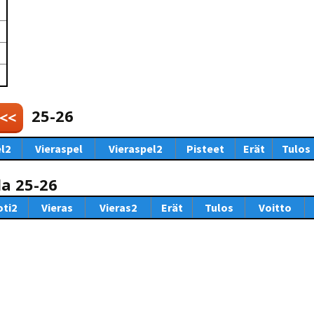
Venyttely
pöytätenniksessä-opas
Olkapäävammojen
ennaltaehkäisevä
harjoitusopas
pöytätennispelaajille
Leirit
EU-Erasmus:
Maahanmuuttajien
25-26
 <<
kotouttaminen ja
sukupuolten tasa-arvo
pöytätenniksessä
l2
Vieraspel
Vieraspel2
Pisteet
Erät
Tulos
kattavan osallisuuden
kautta
la 25-26
oti2
Vieras
Vieras2
Erät
Tulos
Voitto