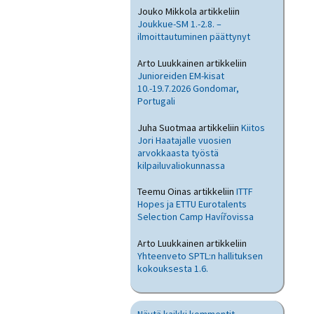
Jouko Mikkola
artikkeliin
Joukkue-SM 1.-2.8. –
ilmoittautuminen päättynyt
Arto Luukkainen
artikkeliin
Junioreiden EM-kisat
10.-19.7.2026 Gondomar,
Portugali
Juha Suotmaa
artikkeliin
Kiitos
Jori Haatajalle vuosien
arvokkaasta työstä
kilpailuvaliokunnassa
Teemu Oinas
artikkeliin
ITTF
Hopes ja ETTU Eurotalents
Selection Camp Havířovissa
Arto Luukkainen
artikkeliin
Yhteenveto SPTL:n hallituksen
kokouksesta 1.6.