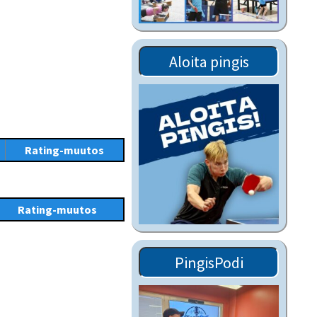
Tiedostot vanhoilta
sivuilta
Viestitiedotteet
Aloita pingis
vanhoilta sivuilta
Muut tiedotteet
Rating-muutos
Rating-muutos
PingisPodi