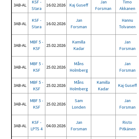
KSF -
Jan
Timo
3AB-AL
16.02.2026
Kaj Guseff
Stara
Forsman
Akkanen
KSF -
Jan
Hannu
3AB-AL
16.02.2026
Stara
Forsman
Tolvanen
MBF 5 -
Kamilla
Jan
3AB-AL
25.02.2026
KSF
Kadar
Forsman
MBF 5 -
Måns
Jan
3AB-AL
25.02.2026
KSF
Holmberg
Forsman
MBF 5 -
Måns
Kamilla
3AB-AL
25.02.2026
Kaj Guseff
KSF
Holmberg
Kadar
MBF 5 -
Sam
Jan
3AB-AL
25.02.2026
KSF
Londen
Forsman
KSF -
Jan
Risto
3AB-AL
04.03.2026
LPTS 4
Forsman
Pitkänen