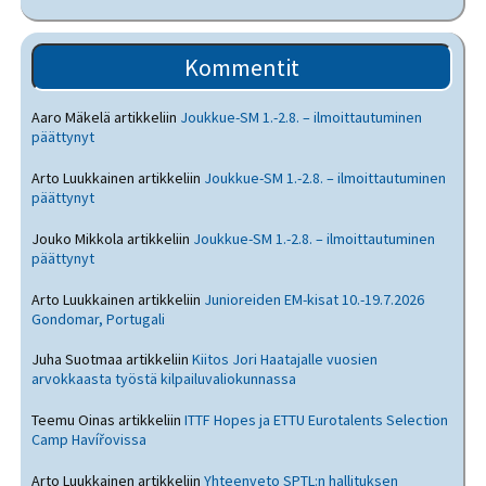
Kommentit
Aaro Mäkelä
artikkeliin
Joukkue-SM 1.-2.8. – ilmoittautuminen
päättynyt
Arto Luukkainen
artikkeliin
Joukkue-SM 1.-2.8. – ilmoittautuminen
päättynyt
Jouko Mikkola
artikkeliin
Joukkue-SM 1.-2.8. – ilmoittautuminen
päättynyt
Arto Luukkainen
artikkeliin
Junioreiden EM-kisat 10.-19.7.2026
Gondomar, Portugali
Juha Suotmaa
artikkeliin
Kiitos Jori Haatajalle vuosien
arvokkaasta työstä kilpailuvaliokunnassa
Teemu Oinas
artikkeliin
ITTF Hopes ja ETTU Eurotalents Selection
Camp Havířovissa
Arto Luukkainen
artikkeliin
Yhteenveto SPTL:n hallituksen