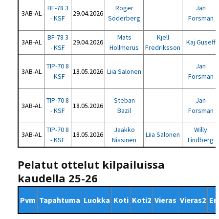
BF-78 3
Roger
Jan
3AB-AL
29.04.2026
- KSF
Söderberg
Forsman
BF-78 3
Mats
Kjell
3AB-AL
29.04.2026
Kaj Guseff
- KSF
Hollmerus
Fredriksson
TIP-70 8
Jan
3AB-AL
18.05.2026
Liia Salonen
- KSF
Forsman
TIP-70 8
Steban
Jan
3AB-AL
18.05.2026
- KSF
Bazil
Forsman
TIP-70 8
Jaakko
Willy
3AB-AL
18.05.2026
Liia Salonen
- KSF
Nissinen
Lindberg
Pelatut ottelut kilpailuissa
kaudella 25-26
Pvm
Tapahtuma
Luokka
Koti
Koti2
Vieras
Vieras2
Er