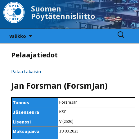
Suomen
Pöytätennisliitto
Siirry
Haku:
Valikko
sisältöön
Pelaajatiedot
Palaa takaisin
Jan Forsman (ForsmJan)
Tunnus
ForsmJan
Jäsenseura
KSF
Lisenssi
V (2526)
Maksupäivä
19.09.2025