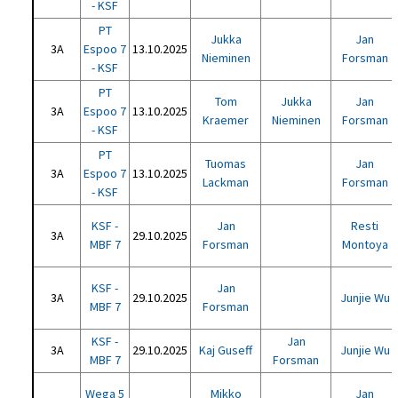
- KSF
PT
Jukka
Jan
3A
Espoo 7
13.10.2025
Nieminen
Forsman
- KSF
PT
Tom
Jukka
Jan
3A
Espoo 7
13.10.2025
Kraemer
Nieminen
Forsman
- KSF
PT
Tuomas
Jan
3A
Espoo 7
13.10.2025
Lackman
Forsman
- KSF
KSF -
Jan
Resti
3A
29.10.2025
MBF 7
Forsman
Montoya
KSF -
Jan
3A
29.10.2025
Junjie Wu
MBF 7
Forsman
KSF -
Jan
3A
29.10.2025
Kaj Guseff
Junjie Wu
MBF 7
Forsman
Wega 5
Mikko
Jan