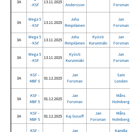
3A
13.11.2025
- KSF
Andersson
Forsman
Wega 5
Juha
Jan
3A
13.11.2025
- KSF
Rimpiläinen
Forsman
Wega 5
Juha
Kyösti
Jan
3A
13.11.2025
- KSF
Rimpiläinen
Kurunmäki
Forsman
Wega 5
Kyösti
Jan
3A
13.11.2025
- KSF
Kurunmäki
Forsman
KSF -
Jan
Sam
3A
01.12.2025
MBF 5
Forsman
Londen
KSF -
Jan
Måns
3A
01.12.2025
MBF 5
Forsman
Holmberg
KSF -
Jan
Måns
3A
01.12.2025
Kaj Guseff
MBF 5
Forsman
Holmberg
KSF -
Jan
Kamilla