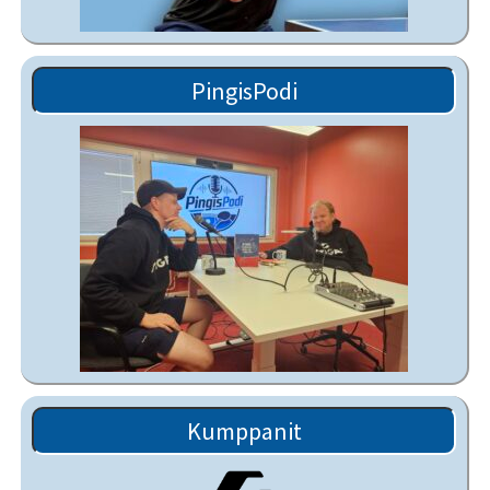
PingisPodi
Kumppanit