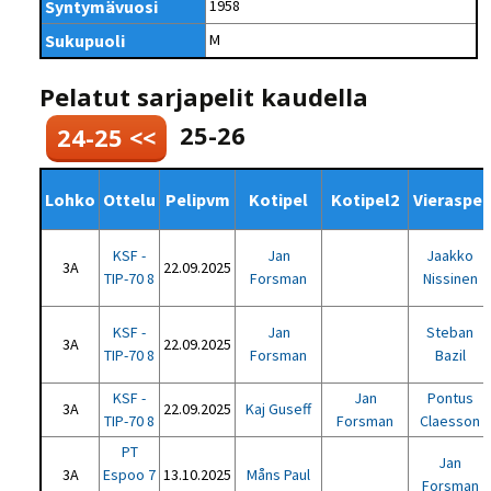
Syntymävuosi
1958
Sukupuoli
M
Pelatut sarjapelit kaudella
25-26
24-25 <<
Lohko
Ottelu
Pelipvm
Kotipel
Kotipel2
Vieraspel
KSF -
Jan
Jaakko
3A
22.09.2025
TIP-70 8
Forsman
Nissinen
KSF -
Jan
Steban
3A
22.09.2025
TIP-70 8
Forsman
Bazil
KSF -
Jan
Pontus
3A
22.09.2025
Kaj Guseff
TIP-70 8
Forsman
Claesson
PT
Jan
3A
Espoo 7
13.10.2025
Måns Paul
Forsman