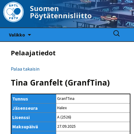
Suomen
Pöytätennisliitto
Siirry
Haku:
Valikko
sisältöön
Pelaajatiedot
Palaa takaisin
Tina Granfelt (GranfTina)
Tunnus
GranfTina
Jäsenseura
Halex
Lisenssi
A (2526)
Maksupäivä
27.09.2025