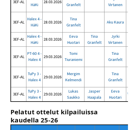
3EF-AL
28.03.2026
HäKi
Granfelt
Virtanen
Halex 4 -
Tina
3EF-AL
28.03.2026
Aku Kaura
HäKi
Granfelt
Halex 4 -
Eeva
Tina
Jyrki
3EF-AL
28.03.2026
HäKi
Huotari
Granfelt
Virtanen
PT-60 4 -
Tomi
Tina
3EF-AL
29.03.2026
Halex 4
Tiuraniemi
Granfelt
TuPy 3 -
Mergim
Tina
3EF-AL
29.03.2026
Halex 4
Kelmendi
Granfelt
TuPy 3 -
Lukas
Jasper
Eeva
3EF-AL
29.03.2026
T
Halex 4
Saukko
Haapala
Huotari
Pelatut ottelut kilpailuissa
kaudella 25-26