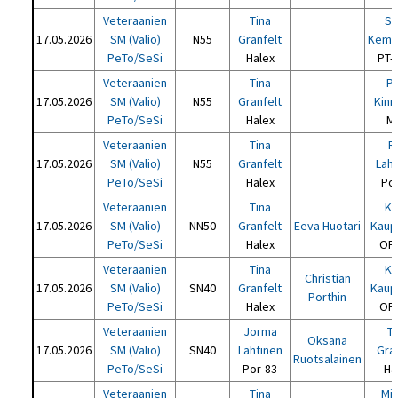
Veteraanien
Tina
Si
17.05.2026
SM (Valio)
N55
Granfelt
Kemp
PeTo/SeSi
Halex
PT-
Veteraanien
Tina
Pä
17.05.2026
SM (Valio)
N55
Granfelt
Kin
PeTo/SeSi
Halex
M
Veteraanien
Tina
R
17.05.2026
SM (Valio)
N55
Granfelt
Lah
PeTo/SeSi
Halex
Po
Veteraanien
Tina
Ka
17.05.2026
SM (Valio)
NN50
Granfelt
Eeva Huotari
Kaup
PeTo/SeSi
Halex
OP
Veteraanien
Tina
Ka
Christian
17.05.2026
SM (Valio)
SN40
Granfelt
Kaup
Porthin
PeTo/SeSi
Halex
OP
Veteraanien
Jorma
T
Oksana
17.05.2026
SM (Valio)
SN40
Lahtinen
Gra
Ruotsalainen
PeTo/SeSi
Por-83
Ha
Veteraanien
Tina
Mi