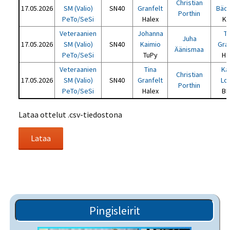
Christian
17.05.2026
SM (Valio)
SN40
Granfelt
Bäc
Porthin
PeTo/SeSi
Halex
K
Veteraanien
Johanna
T
Juha
17.05.2026
SM (Valio)
SN40
Kaimio
Gra
Äänismaa
PeTo/SeSi
TuPy
Ha
Veteraanien
Tina
Ka
Christian
17.05.2026
SM (Valio)
SN40
Granfelt
Lo
Porthin
PeTo/SeSi
Halex
BF
Lataa ottelut .csv-tiedostona
Pingisleirit