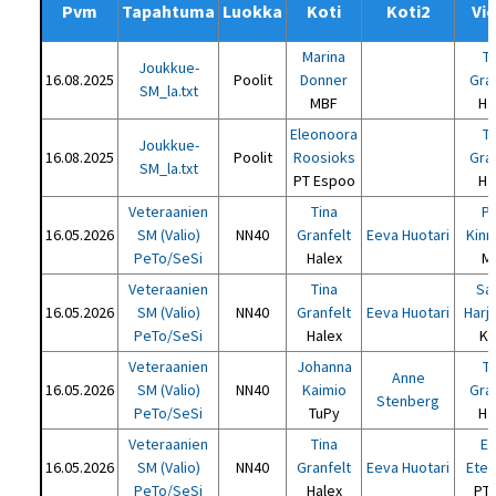
Pvm
Tapahtuma
Luokka
Koti
Koti2
Vi
Marina
T
Joukkue-
16.08.2025
Poolit
Donner
Gra
SM_la.txt
MBF
Ha
Eleonoora
T
Joukkue-
16.08.2025
Poolit
Roosioks
Gra
SM_la.txt
PT Espoo
Ha
Veteraanien
Tina
Pä
16.05.2026
SM (Valio)
NN40
Granfelt
Eeva Huotari
Kin
PeTo/SeSi
Halex
M
Veteraanien
Tina
Sa
16.05.2026
SM (Valio)
NN40
Granfelt
Eeva Huotari
Harj
PeTo/SeSi
Halex
K
Veteraanien
Johanna
T
Anne
16.05.2026
SM (Valio)
NN40
Kaimio
Gra
Stenberg
PeTo/SeSi
TuPy
Ha
Veteraanien
Tina
E
16.05.2026
SM (Valio)
NN40
Granfelt
Eeva Huotari
Etel
PeTo/SeSi
Halex
PT