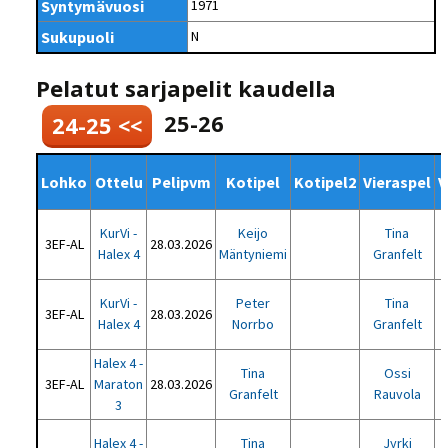
Syntymävuosi
1971
Sukupuoli
N
Pelatut sarjapelit kaudella
25-26
24-25 <<
Lohko
Ottelu
Pelipvm
Kotipel
Kotipel2
Vieraspel
V
KurVi -
Keijo
Tina
3EF-AL
28.03.2026
Halex 4
Mäntyniemi
Granfelt
KurVi -
Peter
Tina
3EF-AL
28.03.2026
Halex 4
Norrbo
Granfelt
Halex 4 -
Tina
Ossi
3EF-AL
Maraton
28.03.2026
Granfelt
Rauvola
3
Halex 4 -
Tina
Jyrki