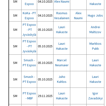
SM
04.10.2025
Alex Naumi
Espoo
Hakaste
KoKa - PT
Rasmus
Alex
SM
04.10.2025
Hugo Jobs
Espoo
Vesalainen
Naumi
PT Espoo
Lauri
Andrei
SM
- PT
05.10.2025
Hakaste
Maltizov
Jyväskylä
PT Espoo
Lauri
Markkos
SM
- PT
05.10.2025
Hakaste
Pukk
Jyväskylä
Smash -
Marcel
Lauri
SM
05.10.2025
PT Espoo
Neumaier
Hakaste
Smash -
Juho
Lauri
SM
05.10.2025
PT Espoo
Kahlos
Hakaste
PT Espoo
Lauri
Igor
SM
29.11.2025
- MBF
Hakaste
Zavadskyi