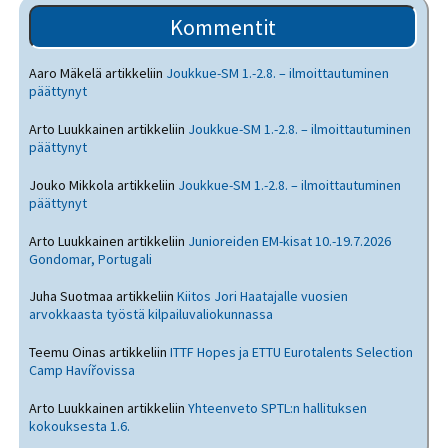
Kommentit
Aaro Mäkelä
artikkeliin
Joukkue-SM 1.-2.8. – ilmoittautuminen
päättynyt
Arto Luukkainen
artikkeliin
Joukkue-SM 1.-2.8. – ilmoittautuminen
päättynyt
Jouko Mikkola
artikkeliin
Joukkue-SM 1.-2.8. – ilmoittautuminen
päättynyt
Arto Luukkainen
artikkeliin
Junioreiden EM-kisat 10.-19.7.2026
Gondomar, Portugali
Juha Suotmaa
artikkeliin
Kiitos Jori Haatajalle vuosien
arvokkaasta työstä kilpailuvaliokunnassa
Teemu Oinas
artikkeliin
ITTF Hopes ja ETTU Eurotalents Selection
Camp Havířovissa
Arto Luukkainen
artikkeliin
Yhteenveto SPTL:n hallituksen
kokouksesta 1.6.