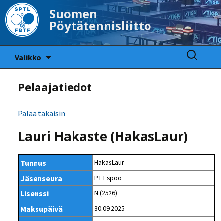
Suomen
Pöytätennisliitto
Siirry
Haku:
Valikko
sisältöön
Pelaajatiedot
Palaa takaisin
Lauri Hakaste (HakasLaur)
Tunnus
HakasLaur
Jäsenseura
PT Espoo
Lisenssi
N (2526)
Maksupäivä
30.09.2025