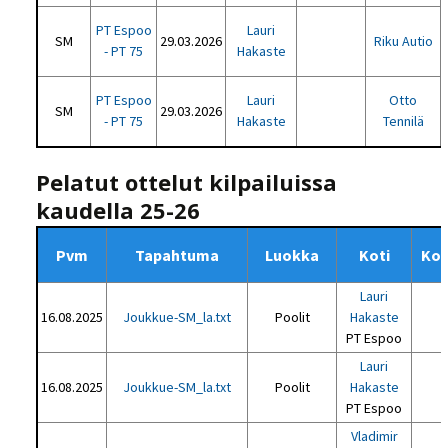
PT Espoo
Lauri
SM
29.03.2026
Riku Autio
- PT 75
Hakaste
PT Espoo
Lauri
Otto
SM
29.03.2026
- PT 75
Hakaste
Tennilä
Pelatut ottelut kilpailuissa
kaudella 25-26
Pvm
Tapahtuma
Luokka
Koti
Kot
Lauri
16.08.2025
Joukkue-SM_la.txt
Poolit
Hakaste
PT Espoo
Lauri
16.08.2025
Joukkue-SM_la.txt
Poolit
Hakaste
PT Espoo
Vladimir