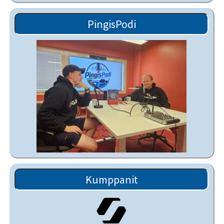
PingisPodi
Kumppanit