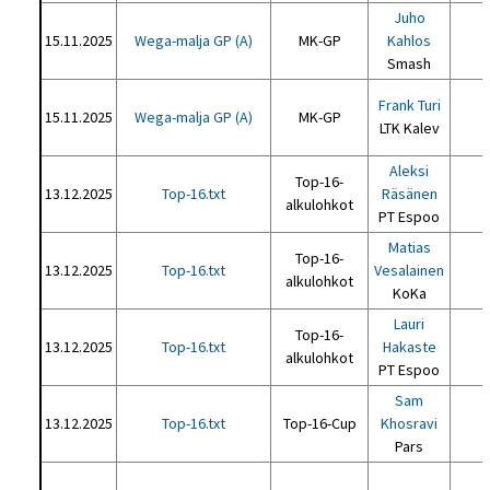
Juho
15.11.2025
Wega-malja GP (A)
MK-GP
Kahlos
Smash
Frank Turi
15.11.2025
Wega-malja GP (A)
MK-GP
LTK Kalev
Aleksi
Top-16-
13.12.2025
Top-16.txt
Räsänen
alkulohkot
PT Espoo
Matias
Top-16-
13.12.2025
Top-16.txt
Vesalainen
alkulohkot
KoKa
Lauri
Top-16-
13.12.2025
Top-16.txt
Hakaste
alkulohkot
PT Espoo
Sam
13.12.2025
Top-16.txt
Top-16-Cup
Khosravi
Pars