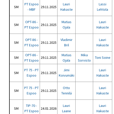
PT Espoo
Lauri
Lassi
SM
29.11.2025
- MBF
Hakaste
Lehtola
OPT-86 -
Matias
Lauri
SM
29.11.2025
PT Espoo
Ojala
Hakaste
OPT-86 -
Vladimir
Lauri
SM
29.11.2025
PT Espoo
Bril
Hakaste
OPT-86 -
Matias
Mika
SM
29.11.2025
Toni Soine
PT Espoo
Ojala
Sorvisto
PT 75 - PT
Jimi
Lauri
SM
29.11.2025
Espoo
Koivumäki
Hakaste
PT 75 - PT
Otto
Lauri
SM
29.11.2025
Espoo
Tennilä
Hakaste
TIP-70 -
Lauri
Lauri
SM
24.01.2026
PT Espoo
Laane
Hakaste