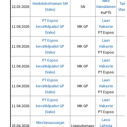
Niko
Henkilökohtainen SM
Tami
22.03.2026
SN
Hämäläinen
(Valio)
Vlas
KuPTS
PT Espoo
Lauri
11.04.2026
kevätkilpailut GP
MK GP
Hakaste
(Valio)
PT Espoo
PT Espoo
Lauri
11.04.2026
kevätkilpailut GP
MK GP
Hakaste
(Valio)
PT Espoo
PT Espoo
Lauri
11.04.2026
kevätkilpailut GP
MK GP
Hakaste
(Valio)
PT Espoo
PT Espoo
Lauri
11.04.2026
kevätkilpailut GP
MK GP
Hakaste
(Valio)
PT Espoo
PT Espoo
Lauri
11.04.2026
kevätkilpailut GP
MK GP
Hakaste
(Valio)
PT Espoo
Lassi
Mestaruussarjan
25.04.2026
Lopputurnaus
Lehtola