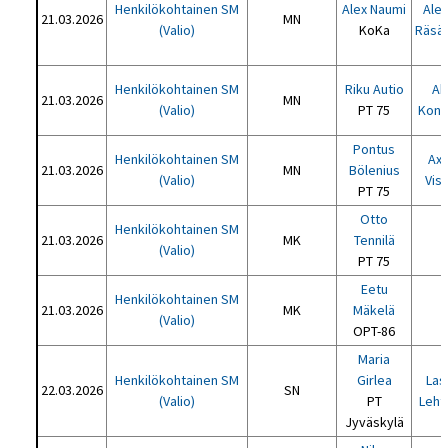
Henkilökohtainen SM
Alex Naumi
Alek
21.03.2026
MN
(Valio)
KoKa
Räsä
Henkilökohtainen SM
Riku Autio
Ak
21.03.2026
MN
(Valio)
PT 75
Kont
Pontus
Henkilökohtainen SM
Axe
21.03.2026
MN
Bölenius
(Valio)
Visu
PT 75
Otto
Henkilökohtainen SM
21.03.2026
MK
Tennilä
(Valio)
PT 75
Eetu
Henkilökohtainen SM
21.03.2026
MK
Mäkelä
(Valio)
OPT-86
Maria
Henkilökohtainen SM
Girlea
Las
22.03.2026
SN
(Valio)
PT
Leht
Jyväskylä