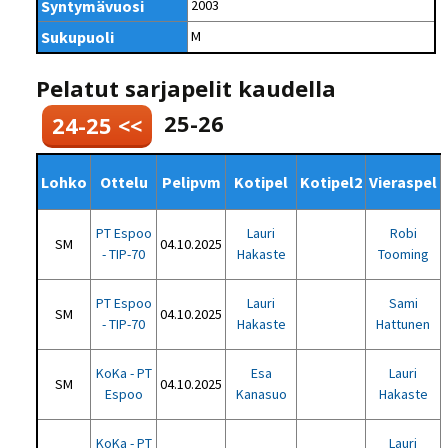
Syntymävuosi
2003
Sukupuoli
M
Pelatut sarjapelit kaudella
25-26
24-25 <<
Lohko
Ottelu
Pelipvm
Kotipel
Kotipel2
Vieraspel
PT Espoo
Lauri
Robi
SM
04.10.2025
- TIP-70
Hakaste
Tooming
PT Espoo
Lauri
Sami
SM
04.10.2025
- TIP-70
Hakaste
Hattunen
KoKa - PT
Esa
Lauri
SM
04.10.2025
Espoo
Kanasuo
Hakaste
KoKa - PT
Lauri