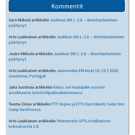
Kommentit
Aaro Mäkelä
artikkeliin
Joukkue-SM 1.-2.8. – ilmoittautuminen
päättynyt
Arto Luukkainen
artikkeliin
Joukkue-SM 1.-2.8. – ilmoittautuminen
päättynyt
Jouko Mikkola
artikkeliin
Joukkue-SM 1.-2.8. – ilmoittautuminen
päättynyt
Arto Luukkainen
artikkeliin
Junioreiden EM-kisat 10.-19.7.2026
Gondomar, Portugali
Juha Suotmaa
artikkeliin
Kiitos Jori Haatajalle vuosien
arvokkaasta työstä kilpailuvaliokunnassa
Teemu Oinas
artikkeliin
ITTF Hopes ja ETTU Eurotalents Selection
Camp Havířovissa
Arto Luukkainen
artikkeliin
Yhteenveto SPTL:n hallituksen
kokouksesta 1.6.