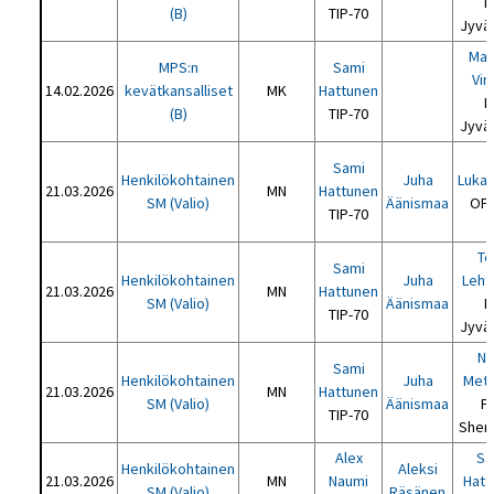
P
(B)
TIP-70
Jyvä
Mar
MPS:n
Sami
Vir
14.02.2026
kevätkansalliset
MK
Hattunen
P
(B)
TIP-70
Jyvä
Sami
Henkilökohtainen
Juha
Luka 
21.03.2026
MN
Hattunen
SM (Valio)
Äänismaa
OPT
TIP-70
To
Sami
Henkilökohtainen
Juha
Leht
21.03.2026
MN
Hattunen
SM (Valio)
Äänismaa
P
TIP-70
Jyvä
No
Sami
Henkilökohtainen
Juha
Mets
21.03.2026
MN
Hattunen
SM (Valio)
Äänismaa
P
TIP-70
Sher
Alex
Sa
Henkilökohtainen
Aleksi
21.03.2026
MN
Naumi
Hatt
SM (Valio)
Räsänen