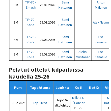
TIP-70 -
Sami
Anton
SM
29.03.2026
Smash
Hattunen
Mäkinen
TIP-70 -
Sami
SM
29.03.2026
Alex Naumi
KoKa
Hattunen
TIP-70 -
Sami
Esa
SM
29.03.2026
KoKa
Hattunen
Kanasuo
TIP-70 -
Sami
Aleksi
Esa
SM
29.03.2026
KoKa
Hattunen
Mustonen
Kanasuo
Pelatut ottelut kilpailuissa
kaudella 25-26
Pvm
Tapahtuma
Luokka
Koti
Koti2
Vie
Miikka O
Sa
Top-16-
13.12.2025
Top-16.txt
´Connor
Hatt
alkulohkot
PT 75
TIP