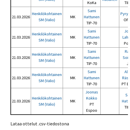
KoKa
TIP
Sami
Henkilökohtainen
Pyry 
21.03.2026
MK
Hattunen
SM (Valio)
OPT
TIP-70
Sami
Jo
Henkilökohtainen
21.03.2026
MK
Hattunen
Laht
SM (Valio)
TIP-70
Por
Sami
Ra
Henkilökohtainen
21.03.2026
MK
Hattunen
Soik
SM (Valio)
TIP-70
J
Sami
Ale
Henkilökohtainen
21.03.2026
MK
Hattunen
Räs
SM (Valio)
TIP-70
PT E
Joonas
Sa
Henkilökohtainen
Kokko
21.03.2026
MK
Hatt
SM (Valio)
PT
TIP
Espoo
Lataa ottelut .csv-tiedostona