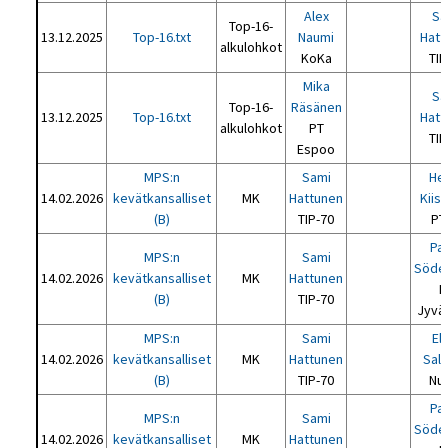
Alex
Sa
Top-16-
13.12.2025
Top-16.txt
Naumi
Hatt
alkulohkot
KoKa
TIP
Mika
Sa
Top-16-
Räsänen
13.12.2025
Top-16.txt
Hatt
alkulohkot
PT
TIP
Espoo
MPS:n
Sami
Hei
14.02.2026
kevätkansalliset
MK
Hattunen
Kiis
(B)
TIP-70
PT
Pat
MPS:n
Sami
Söde
14.02.2026
kevätkansalliset
MK
Hattunen
P
(B)
TIP-70
Jyvä
MPS:n
Sami
El
14.02.2026
kevätkansalliset
MK
Hattunen
Sal
(B)
TIP-70
Nu
Pat
MPS:n
Sami
Söde
14.02.2026
kevätkansalliset
MK
Hattunen