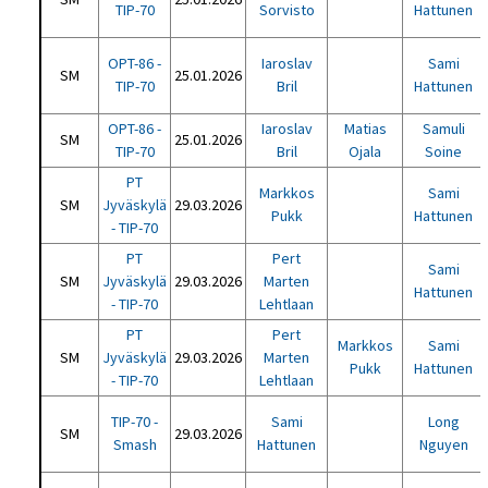
TIP-70
Sorvisto
Hattunen
OPT-86 -
Iaroslav
Sami
SM
25.01.2026
TIP-70
Bril
Hattunen
OPT-86 -
Iaroslav
Matias
Samuli
SM
25.01.2026
TIP-70
Bril
Ojala
Soine
PT
Markkos
Sami
SM
Jyväskylä
29.03.2026
Pukk
Hattunen
- TIP-70
PT
Pert
Sami
SM
Jyväskylä
29.03.2026
Marten
Hattunen
- TIP-70
Lehtlaan
PT
Pert
Markkos
Sami
SM
Jyväskylä
29.03.2026
Marten
Pukk
Hattunen
- TIP-70
Lehtlaan
TIP-70 -
Sami
Long
SM
29.03.2026
Smash
Hattunen
Nguyen