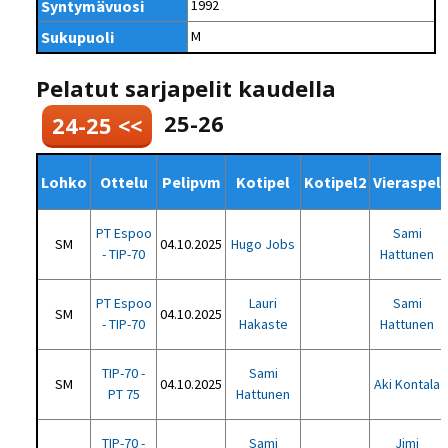
Syntymävuosi
1992
Sukupuoli
M
Pelatut sarjapelit kaudella
25-26
24-25 <<
Lohko
Ottelu
Pelipvm
Kotipel
Kotipel2
Vieraspel
PT Espoo
Sami
SM
04.10.2025
Hugo Jobs
- TIP-70
Hattunen
PT Espoo
Lauri
Sami
SM
04.10.2025
- TIP-70
Hakaste
Hattunen
TIP-70 -
Sami
SM
04.10.2025
Aki Kontala
PT 75
Hattunen
TIP-70 -
Sami
Jimi