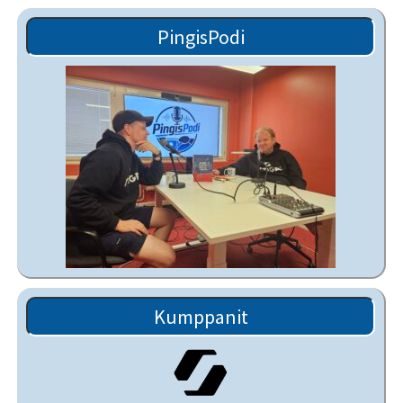
PingisPodi
Kumppanit