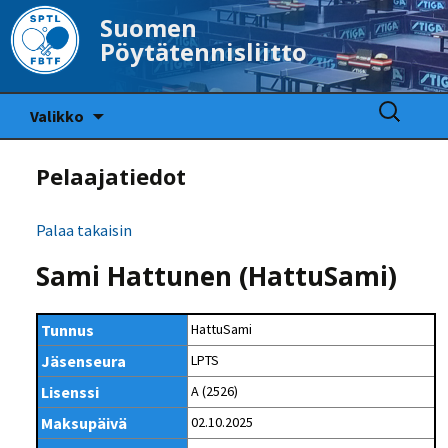
Suomen
Pöytätennisliitto
Siirry
Haku:
Valikko
sisältöön
Pelaajatiedot
Palaa takaisin
Sami Hattunen (HattuSami)
Tunnus
HattuSami
Jäsenseura
LPTS
Lisenssi
A (2526)
Maksupäivä
02.10.2025