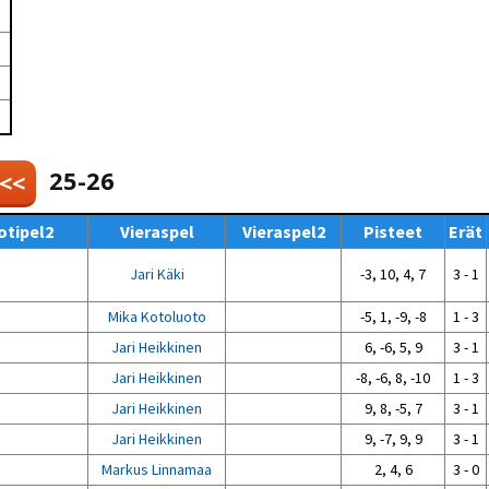
Venyttely
pöytätenniksessä-opas
Olkapäävammojen
ennaltaehkäisevä
harjoitusopas
pöytätennispelaajille
Leirit
EU-Erasmus:
Maahanmuuttajien
25-26
 <<
kotouttaminen ja
sukupuolten tasa-arvo
pöytätenniksessä
otipel2
Vieraspel
Vieraspel2
Pisteet
Erät
kattavan osallisuuden
kautta
Jari Käki
-3, 10, 4, 7
3 - 1
Mika Kotoluoto
-5, 1, -9, -8
1 - 3
Jari Heikkinen
6, -6, 5, 9
3 - 1
Jari Heikkinen
-8, -6, 8, -10
1 - 3
Jari Heikkinen
9, 8, -5, 7
3 - 1
Jari Heikkinen
9, -7, 9, 9
3 - 1
Markus Linnamaa
2, 4, 6
3 - 0