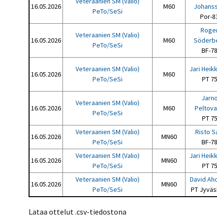
Veteraanien SM (Valio)
16.05.2026
M60
Johans
PeTo/SeSi
Por-8
Roge
Veteraanien SM (Valio)
16.05.2026
M60
Söderb
PeTo/SeSi
BF-7
Veteraanien SM (Valio)
Jari Heik
16.05.2026
M60
PeTo/SeSi
PT 7
Jarn
Veteraanien SM (Valio)
16.05.2026
M60
Peltov
PeTo/SeSi
PT 7
Veteraanien SM (Valio)
Risto S
16.05.2026
MN60
PeTo/SeSi
BF-7
Veteraanien SM (Valio)
Jari Heik
16.05.2026
MN60
PeTo/SeSi
PT 7
Veteraanien SM (Valio)
David Ah
16.05.2026
MN60
PeTo/SeSi
PT Jyväs
Lataa ottelut .csv-tiedostona