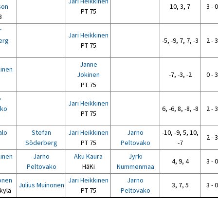
Jari Heikkinen
son
10, 3, 7
3 - 0
PT 75
3
r
Jari Heikkinen
erg
-5, -9, 7, 7, -3
2 - 3
PT 75
8
Janne
kinen
Jokinen
-7, -3, -2
0 - 3
5
PT 75
o
Jari Heikkinen
ako
6, -6, 8, -8, -8
2 - 3
PT 75
5
alo
Stefan
Jari Heikkinen
Jarno
-10, -9, 5, 10,
2 - 3
8
Söderberg
PT 75
Peltovako
-7
kinen
Jarno
Aku Kaura
Jyrki
4, 9, 4
3 - 0
5
Peltovako
HäKi
Nummenmaa
onen
Jari Heikkinen
Jarno
Julius Muinonen
3, 7, 5
3 - 0
kylä
PT 75
Peltovako