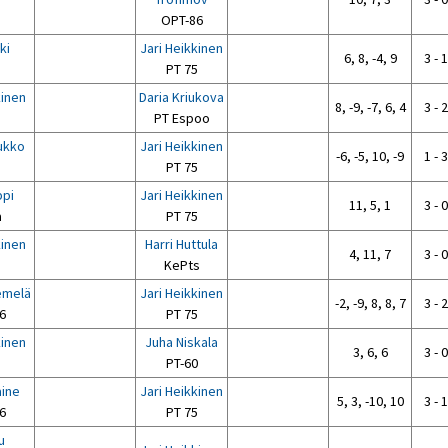
5
OPT-86
ki
Jari Heikkinen
6, 8, -4, 9
3 - 1
PT 75
kinen
Daria Kriukova
8, -9, -7, 6, 4
3 - 2
5
PT Espoo
ukko
Jari Heikkinen
-6, -5, 10, -9
1 - 3
PT 75
ppi
Jari Heikkinen
11, 5, 1
3 - 0
a
PT 75
kinen
Harri Huttula
4, 11, 7
3 - 0
5
KePts
emelä
Jari Heikkinen
-2, -9, 8, 8, 7
3 - 2
6
PT 75
kinen
Juha Niskala
3, 6, 6
3 - 0
5
PT-60
aine
Jari Heikkinen
5, 3, -10, 10
3 - 1
6
PT 75
u