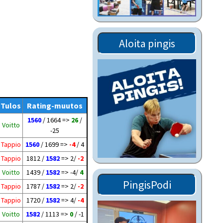
Tiedostot vanhoilta
sivuilta
Viestitiedotteet
Aloita pingis
vanhoilta sivuilta
Muut tiedotteet
Tulos
Rating-muutos
1560
/ 1664 =>
26
/
Voitto
-25
Tappio
1560
/ 1699 =>
-4
/ 4
Tappio
1812 /
1582
=> 2/
-2
Voitto
1439 /
1582
=> -4/
4
PingisPodi
Tappio
1787 /
1582
=> 2/
-2
Tappio
1720 /
1582
=> 4/
-4
Voitto
1582
/ 1113 =>
0
/ -1