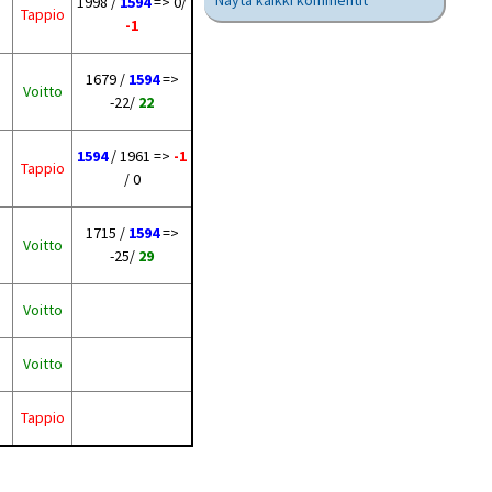
Näytä kaikki kommentit
1998 /
1594
=> 0/
Tappio
-1
1679 /
1594
=>
Voitto
-22/
22
1594
/ 1961 =>
-1
Tappio
/ 0
1715 /
1594
=>
Voitto
-25/
29
Voitto
Voitto
Tappio