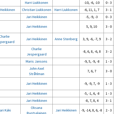
Harri Liukkonen
-10, -6, -10
0 - 3
 Heikkinen
Christian Liukkonen
Harri Liukkonen
-6, 11, 1, 7
3 - 1
Jari Heikkinen
-5, -9, -3
0 - 3
Jari Heikkinen
5, 9, 10
3 - 0
Charlie
Jari Heikkinen
Anne Stenberg
3, 9, -6, -7, 9
3 - 2
pergaard
Charlie
-8, 6, 8, -6, 8
3 - 2
Jespergaard
Maris Jansons
-9, 5, -9, -8
1 - 3
John-Axel
7, 6, 7
3 - 0
Stråhlman
Jari Heikkinen
-9, -9, 7, -9
1 - 3
Jari Heikkinen
-5, -1, 6, -8
1 - 3
Jari Heikkinen
-8, 7, 8, 4
3 - 1
Oksana
ari Käki
Jari Heikkinen
-9, -14, 8, 6, -8
2 - 3
Ruotsalainen