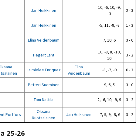
10, -6, 10, -9,
Jari Heikkinen
2 - 3
-3
Jari Heikkinen
-5, 11, -8, -8
1 - 3
Elina Veidenbaum
7, 10, 6
3 - 0
10, -8, 8, -10,
Hegert Laht
3 - 2
10
Oksana
Elina
Jaimielee Enriquez
-8, -7, -9
0 - 3
tsalainen
Veidenbaum
Petteri Suominen
9, 6, 5
3 - 0
Toni Nättilä
2, -6, 10, -9, 9
3 - 2
Oksana
ent Portfors
Jari Heikkinen
-7, 9, 9, -9, 6
3 - 2
Ruotsalainen
la 25-26