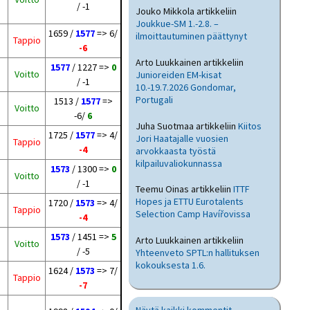
/ -1
Jouko Mikkola
artikkeliin
Joukkue-SM 1.-2.8. –
1659 /
1577
=> 6/
ilmoittautuminen päättynyt
Tappio
-6
Arto Luukkainen
artikkeliin
1577
/ 1227 =>
0
Voitto
Junioreiden EM-kisat
/ -1
10.-19.7.2026 Gondomar,
Portugali
1513 /
1577
=>
Voitto
-6/
6
Juha Suotmaa
artikkeliin
Kiitos
1725 /
1577
=> 4/
Jori Haatajalle vuosien
Tappio
-4
arvokkaasta työstä
kilpailuvaliokunnassa
1573
/ 1300 =>
0
Voitto
/ -1
Teemu Oinas
artikkeliin
ITTF
Hopes ja ETTU Eurotalents
1720 /
1573
=> 4/
Tappio
Selection Camp Havířovissa
-4
1573
/ 1451 =>
5
Arto Luukkainen
artikkeliin
Voitto
/ -5
Yhteenveto SPTL:n hallituksen
kokouksesta 1.6.
1624 /
1573
=> 7/
Tappio
-7