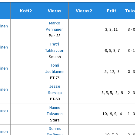
Koti2
Vieras
Vieras2
Erät
Tulo
Marko
kinen
Pennanen
2, 3, 11
3 - 0
5
Por-83
Petri
kinen
Takkavuori
-9, 9, 8, 7
3 - 1
5
Smash
Tomi
kinen
Juutilainen
-5, -12, -8
0 - 3
5
PT 75
Jesse
kinen
Sorvoja
-8, 5, 5, -8, -9
2 - 3
5
PT-60
Hannu
kinen
Tolvanen
-10, -9, 9, -4
1 - 3
5
Stara
Dennis
kinen
Trofimov
10, 7, 3
3 - 0