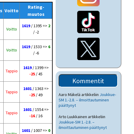
Rating-
s
Voitto
muutos
1619
/ 1395 =>
2
Voitto
/ -2
1619
/ 1533 =>
6
Voitto
/ -6
1619
/ 1399 =>
Tappio
-25
/ 45
Kommentit
1601
/ 1363 =>
Tappio
Aaro Mäkelä
artikkeliin
Joukkue-
-25
/ 49
SM 1.-2.8. – ilmoittautuminen
päättynyt
1601
/ 1554 =>
Tappio
-16
/ 16
Arto Luukkainen
artikkeliin
Joukkue-SM 1.-2.8. –
ilmoittautuminen päättynyt
1601
/ 1007 =>
0
Voitto