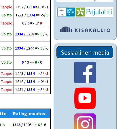
Tappio
1792 /
1334
=> 0/
-1
Voitto
1221 /
1334
=> -5/
5
Tappio
0 /
0
=> 0/
0
Voitto
1334
/ 1218 =>
5
/ -5
Voitto
1334
/ 1244 =>
5
/ -5
Sosiaalinen media
Voitto
0
/ 0 =>
0
/ 0
Tappio
1443 /
1334
=> 5/
-5
Tappio
1616 /
1334
=> 0/
-1
Tappio
1431 /
1334
=> 5/
-5
tto
Rating-muutos
tto
1365
/ 1305 =>
6
/ -6