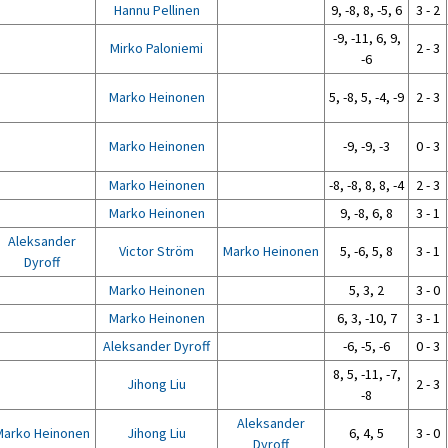
Hannu Pellinen
9, -8, 8, -5, 6
3 - 2
-9, -11, 6, 9,
Mirko Paloniemi
2 - 3
-6
Marko Heinonen
5, -8, 5, -4, -9
2 - 3
Marko Heinonen
-9, -9, -3
0 - 3
Marko Heinonen
-8, -8, 8, 8, -4
2 - 3
Marko Heinonen
9, -8, 6, 8
3 - 1
Aleksander
Victor Ström
Marko Heinonen
5, -6, 5, 8
3 - 1
Dyroff
Marko Heinonen
5, 3, 2
3 - 0
Marko Heinonen
6, 3, -10, 7
3 - 1
Aleksander Dyroff
-6, -5, -6
0 - 3
8, 5, -11, -7,
Jihong Liu
2 - 3
-8
Aleksander
Marko Heinonen
Jihong Liu
6, 4, 5
3 - 0
Dyroff