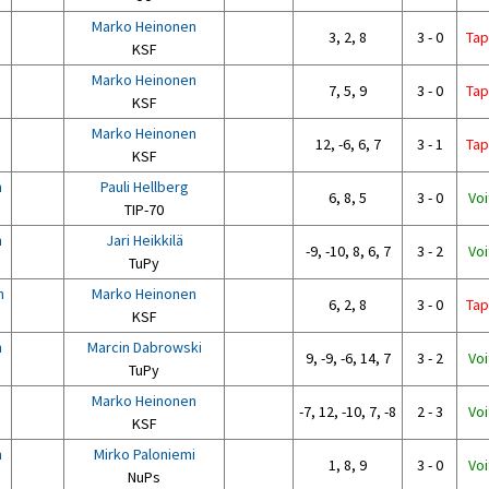
Marko Heinonen
3, 2, 8
3 - 0
Tap
KSF
Marko Heinonen
7, 5, 9
3 - 0
Tap
KSF
Marko Heinonen
12, -6, 6, 7
3 - 1
Tap
KSF
n
Pauli Hellberg
6, 8, 5
3 - 0
Voi
TIP-70
n
Jari Heikkilä
-9, -10, 8, 6, 7
3 - 2
Voi
TuPy
n
Marko Heinonen
6, 2, 8
3 - 0
Tap
KSF
n
Marcin Dabrowski
9, -9, -6, 14, 7
3 - 2
Voi
TuPy
Marko Heinonen
-7, 12, -10, 7, -8
2 - 3
Voi
KSF
n
Mirko Paloniemi
1, 8, 9
3 - 0
Voi
NuPs