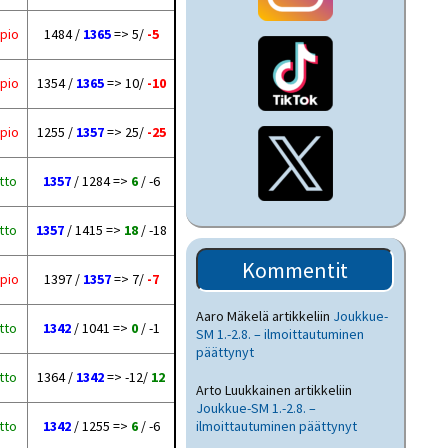
pio
1484 /
1365
=> 5/
-5
pio
1354 /
1365
=> 10/
-10
pio
1255 /
1357
=> 25/
-25
tto
1357
/ 1284 =>
6
/ -6
tto
1357
/ 1415 =>
18
/ -18
Kommentit
pio
1397 /
1357
=> 7/
-7
Aaro Mäkelä
artikkeliin
Joukkue-
tto
1342
/ 1041 =>
0
/ -1
SM 1.-2.8. – ilmoittautuminen
päättynyt
tto
1364 /
1342
=> -12/
12
Arto Luukkainen
artikkeliin
Joukkue-SM 1.-2.8. –
tto
1342
/ 1255 =>
6
/ -6
ilmoittautuminen päättynyt