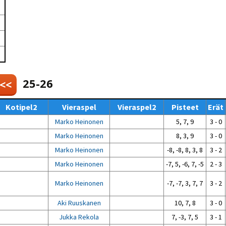
Venyttely
pöytätenniksessä-opas
Olkapäävammojen
ennaltaehkäisevä
harjoitusopas
pöytätennispelaajille
Leirit
EU-Erasmus:
Maahanmuuttajien
25-26
 <<
kotouttaminen ja
sukupuolten tasa-arvo
pöytätenniksessä
Kotipel2
Vieraspel
Vieraspel2
Pisteet
Erät
kattavan osallisuuden
kautta
Marko Heinonen
5, 7, 9
3 - 0
Marko Heinonen
8, 3, 9
3 - 0
Marko Heinonen
-8, -8, 8, 3, 8
3 - 2
Marko Heinonen
-7, 5, -6, 7, -5
2 - 3
Marko Heinonen
-7, -7, 3, 7, 7
3 - 2
Aki Ruuskanen
10, 7, 8
3 - 0
Jukka Rekola
7, -3, 7, 5
3 - 1