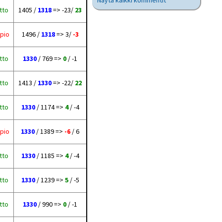
Näytä kaikki kommentit
tto
1405 /
1318
=> -23/
23
pio
1496 /
1318
=> 3/
-3
tto
1330
/ 769 =>
0
/ -1
tto
1413 /
1330
=> -22/
22
tto
1330
/ 1174 =>
4
/ -4
pio
1330
/ 1389 =>
-6
/ 6
tto
1330
/ 1185 =>
4
/ -4
tto
1330
/ 1239 =>
5
/ -5
tto
1330
/ 990 =>
0
/ -1