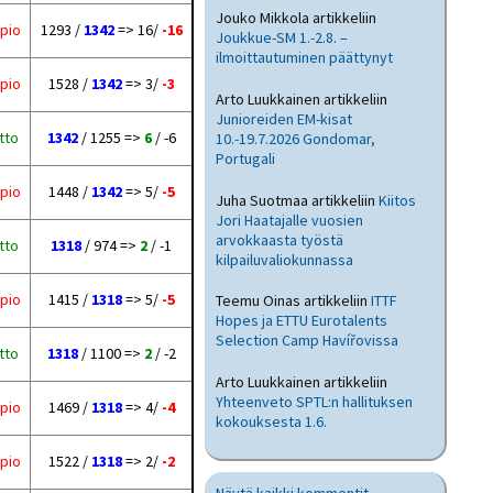
Jouko Mikkola
artikkeliin
pio
1293 /
1342
=> 16/
-16
Joukkue-SM 1.-2.8. –
ilmoittautuminen päättynyt
pio
1528 /
1342
=> 3/
-3
Arto Luukkainen
artikkeliin
Junioreiden EM-kisat
tto
1342
/ 1255 =>
6
/ -6
10.-19.7.2026 Gondomar,
Portugali
pio
1448 /
1342
=> 5/
-5
Juha Suotmaa
artikkeliin
Kiitos
Jori Haatajalle vuosien
arvokkaasta työstä
tto
1318
/ 974 =>
2
/ -1
kilpailuvaliokunnassa
pio
1415 /
1318
=> 5/
-5
Teemu Oinas
artikkeliin
ITTF
Hopes ja ETTU Eurotalents
Selection Camp Havířovissa
tto
1318
/ 1100 =>
2
/ -2
Arto Luukkainen
artikkeliin
Yhteenveto SPTL:n hallituksen
pio
1469 /
1318
=> 4/
-4
kokouksesta 1.6.
pio
1522 /
1318
=> 2/
-2