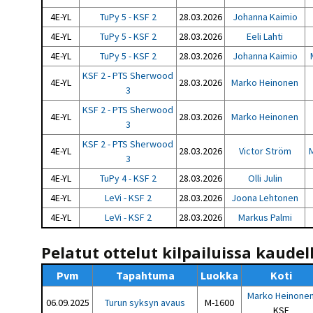
4E-YL
TuPy 5 - KSF 2
28.03.2026
Johanna Kaimio
4E-YL
TuPy 5 - KSF 2
28.03.2026
Eeli Lahti
4E-YL
TuPy 5 - KSF 2
28.03.2026
Johanna Kaimio
KSF 2 - PTS Sherwood
4E-YL
28.03.2026
Marko Heinonen
3
KSF 2 - PTS Sherwood
4E-YL
28.03.2026
Marko Heinonen
3
KSF 2 - PTS Sherwood
4E-YL
28.03.2026
Victor Ström
3
4E-YL
TuPy 4 - KSF 2
28.03.2026
Olli Julin
4E-YL
LeVi - KSF 2
28.03.2026
Joona Lehtonen
4E-YL
LeVi - KSF 2
28.03.2026
Markus Palmi
Pelatut ottelut kilpailuissa kaudel
Pvm
Tapahtuma
Luokka
Koti
Marko Heinone
06.09.2025
Turun syksyn avaus
M-1600
KSF