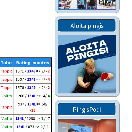
Tiedostot vanhoilta
sivuilta
Viestitiedotteet
Aloita pingis
vanhoilta sivuilta
Muut tiedotteet
Tulos
Rating-muutos
Tappio
1571 /
1349
=> 2/
-2
Tappio
1507 /
1349
=> 4/
-4
Tappio
1576 /
1349
=> 2/
-2
Voitto
1200 /
1341
=> -4/
4
937 /
1341
=> 50/
Tappio
PingisPodi
-25
Voitto
1341
/ 1298 =>
7
/ -7
Voitto
1341
/ 873 =>
0
/ -1