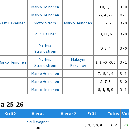
Marko Heinonen
10, 3, 5
3 - 0
Marko Heinonen
-5, -6, -5
0 - 3
Matti Haverinen
Victor Ström
Marko Heinonen
5, 6, 6
3 - 0
Jouni Pajunen
9, 11, 6
3 - 0
Markus
9, 8, 4
3 - 0
Strandström
Markus
Maksym
Marko Heinonen
2, 2, -6, -9, 5
3 - 2
Strandström
Kazymov
Marko Heinonen
7, -9, 1, 4
3 - 1
Marko Heinonen
5, 7, 3
3 - 0
Marko Heinonen
6, 4, -5, 9
3 - 1
la 25-26
Koti2
Vieras
Vieras2
Erät
Tulos
Voi
n
Sauli Wagner
-7, -9, 7, 8, 4
3 - 2
Voi
UU