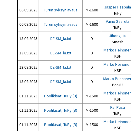
Jasper Haapala
06.09.2025
Turun syksyn avaus
M-1600
TuPy
Väinö Saarela
06.09.2025
Turun syksyn avaus
M-1600
TuPy
Jihong Liu
13.09.2025
DE-SM_la.txt
D
Smash
Marko Heinone
13.09.2025
DE-SM_la.txt
D
KSF
Marko Heinone
13.09.2025
DE-SM_la.txt
D
KSF
Marko Pennane
13.09.2025
DE-SM_la.txt
D
Por-83
Marko Heinone
01.11.2025
Poolikisat, TuPy (B)
M-1500
KSF
Kai Pusa
01.11.2025
Poolikisat, TuPy (B)
M-1500
TuPy
Marko Heinone
01.11.2025
Poolikisat, TuPy (B)
M-1500
KSF