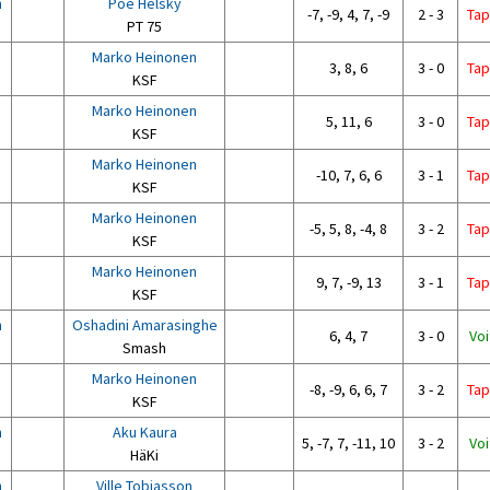
n
Poe Helsky
-7, -9, 4, 7, -9
2 - 3
Tap
PT 75
Marko Heinonen
3, 8, 6
3 - 0
Tap
KSF
Marko Heinonen
5, 11, 6
3 - 0
Tap
KSF
Marko Heinonen
-10, 7, 6, 6
3 - 1
Tap
KSF
Marko Heinonen
-5, 5, 8, -4, 8
3 - 2
Tap
KSF
Marko Heinonen
9, 7, -9, 13
3 - 1
Tap
KSF
n
Oshadini Amarasinghe
6, 4, 7
3 - 0
Voi
Smash
Marko Heinonen
-8, -9, 6, 6, 7
3 - 2
Tap
KSF
n
Aku Kaura
5, -7, 7, -11, 10
3 - 2
Voi
HäKi
n
Ville Tobiasson