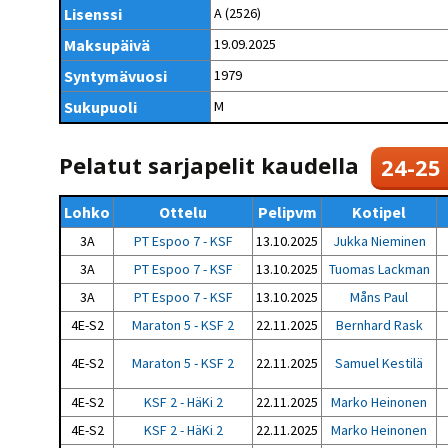
Kilpailujärjestäjien
Valiokunnat
Lisenssi
A (2526)
ohjeet
Seurasiirrot
6-divisioona
Strategia 2025-2030
Maksupäivä
19.09.2025
Rating-artikkelit
Kisajärjestäjien
Sarjatiedotteet
dokumentit
Syntymävuosi
1979
Vastuullisuus
Ilmoita epäasiallisesta
Rating-manuaali
käytöksestä
Pelipaikat ja
Sukupuoli
M
Seuratiedotteet
NETU in English
joukkueiden
Julkaistut Rating-listat
Päivärating
yhteyshenkilöt
Hallintosääntö
Tietosuoja
Pelatut sarjapelit kaudella
24-25
Lohko
Ottelu
Pelipvm
Kotipel
3A
PT Espoo 7 - KSF
13.10.2025
Jukka Nieminen
3A
PT Espoo 7 - KSF
13.10.2025
Tuomas Lackman
3A
PT Espoo 7 - KSF
13.10.2025
Måns Paul
4E-S2
Maraton 5 - KSF 2
22.11.2025
Bernhard Rask
4E-S2
Maraton 5 - KSF 2
22.11.2025
Samuel Kestilä
4E-S2
KSF 2 - HäKi 2
22.11.2025
Marko Heinonen
4E-S2
KSF 2 - HäKi 2
22.11.2025
Marko Heinonen