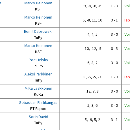
n
Marko Heinonen
9, -8, -6, -6
1 - 3
Voi
KSF
Marko Heinonen
5, -8, 11, 10
3 - 1
Tap
KSF
n
Eemil Dabrowski
4, 4, 5
3 - 0
Voi
TuPy
Marko Heinonen
-10, -12, -9
0 - 3
Voi
KSF
n
Poe Helsky
6, 8, 2
3 - 0
Voi
PT 75
n
Aleksi Parkkinen
8, -5, -5, -7
1 - 3
Tap
TuPy
n
MiKa Laakkonen
12, 7, 8
3 - 0
Voi
KoKa
n
Sebastian Ristikangas
5, 3, 6
3 - 0
Voi
PT Espoo
n
Sorin David
5, -9, 5, 2
3 - 1
Voi
TuPy