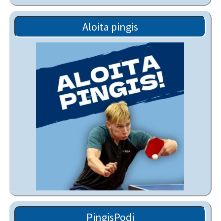
Aloita pingis
PingisPodi