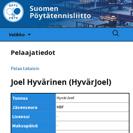
Suomen
Pöytätennisliitto
Siirry
Haku:
Valikko
sisältöön
Pelaajatiedot
Palaa takaisin
Joel Hyvärinen (HyvärJoel)
Tunnus
HyvärJoel
Jäsenseura
MBF
Lisenssi
-
Maksupäivä
-