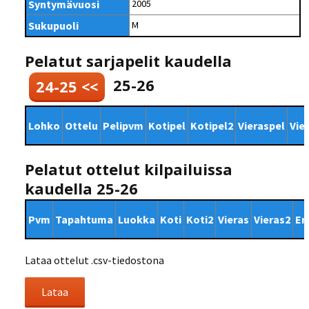
Syntymävuosi
2005
Sukupuoli
M
Pelatut sarjapelit kaudella
25-26
24-25 <<
Lohko
Ottelu
Pelipvm
Kotipel
Kotipel2
Vieraspel
Vie
Pelatut ottelut kilpailuissa
kaudella 25-26
Pvm
Tapahtuma
Luokka
Koti
Koti2
Vieras
Vieras2
Er
Lataa ottelut .csv-tiedostona