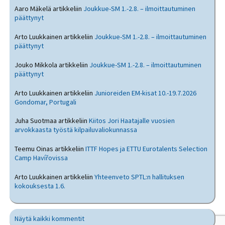
Aaro Mäkelä
artikkeliin
Joukkue-SM 1.-2.8. – ilmoittautuminen
päättynyt
Arto Luukkainen
artikkeliin
Joukkue-SM 1.-2.8. – ilmoittautuminen
päättynyt
Jouko Mikkola
artikkeliin
Joukkue-SM 1.-2.8. – ilmoittautuminen
päättynyt
Arto Luukkainen
artikkeliin
Junioreiden EM-kisat 10.-19.7.2026
Gondomar, Portugali
Juha Suotmaa
artikkeliin
Kiitos Jori Haatajalle vuosien
arvokkaasta työstä kilpailuvaliokunnassa
Teemu Oinas
artikkeliin
ITTF Hopes ja ETTU Eurotalents Selection
Camp Havířovissa
Arto Luukkainen
artikkeliin
Yhteenveto SPTL:n hallituksen
kokouksesta 1.6.
Näytä kaikki kommentit