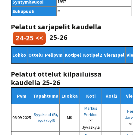
Syntymävuosi
1957
Sukupuoli
M
Pelatut sarjapelit kaudella
25-26
24-25 <<
Lohko
Ottelu
Pelipvm
Kotipel
Kotipel2
Vieraspel
Vie
Pelatut ottelut kilpailuissa
kaudella 25-26
Pvm
Tapahtuma
Luokka
Koti
Koti2
Vier
Markus
Heik
Syyskisat (B),
Perkkiö
06.09.2025
MK
Järvi
Jyväskylä
PT
MP
Jyväskylä