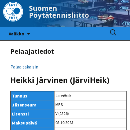
Suomen
Pöytätennisliitto
Siirry
Haku:
Valikko
sisältöön
Pelaajatiedot
Palaa takaisin
Heikki Järvinen (JärviHeik)
Tunnus
JärviHeik
Jäsenseura
MPS
Lisenssi
V (2526)
Maksupäivä
05.10.2025