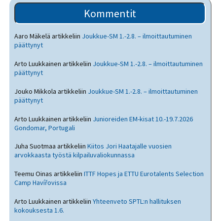
Kommentit
Aaro Mäkelä
artikkeliin
Joukkue-SM 1.-2.8. – ilmoittautuminen
päättynyt
Arto Luukkainen
artikkeliin
Joukkue-SM 1.-2.8. – ilmoittautuminen
päättynyt
Jouko Mikkola
artikkeliin
Joukkue-SM 1.-2.8. – ilmoittautuminen
päättynyt
Arto Luukkainen
artikkeliin
Junioreiden EM-kisat 10.-19.7.2026
Gondomar, Portugali
Juha Suotmaa
artikkeliin
Kiitos Jori Haatajalle vuosien
arvokkaasta työstä kilpailuvaliokunnassa
Teemu Oinas
artikkeliin
ITTF Hopes ja ETTU Eurotalents Selection
Camp Havířovissa
Arto Luukkainen
artikkeliin
Yhteenveto SPTL:n hallituksen
kokouksesta 1.6.