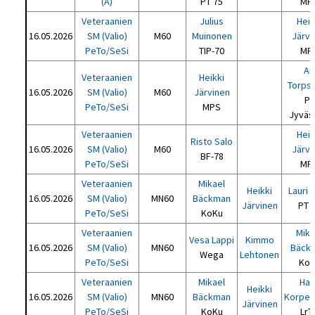
(A)
PT 75
MP
Veteraanien
Julius
Heik
16.05.2026
SM (Valio)
M60
Muinonen
Järvi
PeTo/SeSi
TIP-70
MP
Ar
Veteraanien
Heikki
Torps
16.05.2026
SM (Valio)
M60
Järvinen
PT
PeTo/SeSi
MPS
Jyväs
Veteraanien
Heik
Risto Salo
16.05.2026
SM (Valio)
M60
Järvi
BF-78
PeTo/SeSi
MP
Veteraanien
Mikael
Heikki
Lauri 
16.05.2026
SM (Valio)
MN60
Bäckman
Järvinen
PT 
PeTo/SeSi
KoKu
Veteraanien
Mika
Vesa Lappi
Kimmo
16.05.2026
SM (Valio)
MN60
Bäck
Wega
Lehtonen
PeTo/SeSi
KoK
Veteraanien
Mikael
Har
Heikki
16.05.2026
SM (Valio)
MN60
Bäckman
Korpel
Järvinen
PeTo/SeSi
KoKu
LrT