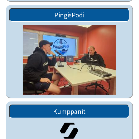
PingisPodi
Kumppanit