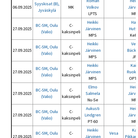
Roman
Heik
Syyskisat (B),
06.09.2025
MK
Volkov
Järvi
Jyväskylä
LPTS
MP
Heikki
Har
BC-SM, Oulu
C-
27.09.2025
Järvinen
Hutt
(Valio)
kaksinpeli
MPS
KeP
Heikki
Ves
BC-SM, Oulu
C-
27.09.2025
Järvinen
Bäck
(Valio)
kaksinpeli
MPS
JP
Heikki
Kai
BC-SM, Oulu
C-
27.09.2025
Järvinen
Ruok
(Valio)
kaksinpeli
MPS
OPT-
Elmo
Heik
BC-SM, Oulu
C-
27.09.2025
Salmela
Järvi
(Valio)
kaksinpeli
Nu-Se
MP
Aukusti
Heik
BC-SM, Oulu
C-
27.09.2025
Lindgren
Järvi
(Valio)
kaksinpeli
PT-60
MP
Heikki
Kar
BC-SM, Oulu
C-
Vesa
27.09.2025
Järvinen
Pikkar