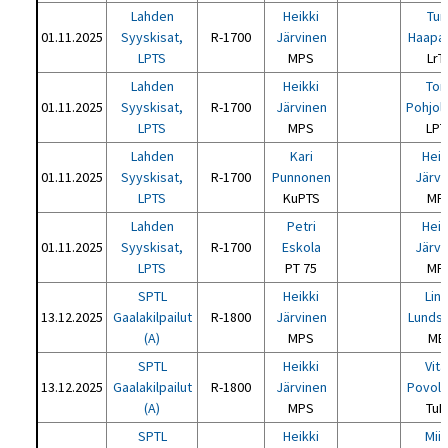
Lahden
Heikki
Tur
01.11.2025
Syyskisat,
R-1700
Järvinen
Haapa
LPTS
MPS
LrT
Lahden
Heikki
Tom
01.11.2025
Syyskisat,
R-1700
Järvinen
Pohjol
LPTS
MPS
LPT
Lahden
Kari
Heik
01.11.2025
Syyskisat,
R-1700
Punnonen
Järvi
LPTS
KuPTS
MP
Lahden
Petri
Heik
01.11.2025
Syyskisat,
R-1700
Eskola
Järvi
LPTS
PT 75
MP
SPTL
Heikki
Lin
13.12.2025
Gaalakilpailut
R-1800
Järvinen
Lunds
(A)
MPS
MB
SPTL
Heikki
Vital
13.12.2025
Gaalakilpailut
R-1800
Järvinen
Povolo
(A)
MPS
TuP
SPTL
Heikki
Mii