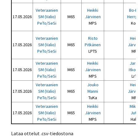
Veteraanien
Heikki
Bo-E
17.05.2026
SM (Valio)
M65
Järvinen
Herrg
PeTo/SeSi
MPS
KoK
Veteraanien
Risto
Heik
17.05.2026
SM (Valio)
M65
Pitkänen
Järvi
PeTo/SeSi
LPTS
MP
Veteraanien
Heikki
Jar
17.05.2026
SM (Valio)
M65
Järvinen
Itko
PeTo/SeSi
MPS
LrT
Veteraanien
Jouko
Heik
17.05.2026
SM (Valio)
M65
Manni
Järvi
PeTo/SeSi
TuKa
MP
Veteraanien
Heikki
Mika
17.05.2026
SM (Valio)
M65
Järvinen
Juti
PeTo/SeSi
MPS
Hal
Lataa ottelut .csv-tiedostona