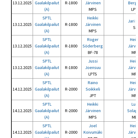
13.12.2025
Gaalakilpailut
R-1800
Järvinen
Bergh
(A)
MPS
LPT
SPTL
Heikki
Jari 
13.12.2025
Gaalakilpailut
R-1800
Järvinen
S
(A)
MPS
SPTL
Roger
Heik
13.12.2025
Gaalakilpailut
R-1800
Söderberg
Järvi
(A)
BF-78
MP
SPTL
Jussi
Heik
13.12.2025
Gaalakilpailut
R-1800
Joensuu
Järvi
(A)
LPTS
MP
SPTL
Raino
Heik
14.12.2025
Gaalakilpailut
R-2000
Soikkeli
Järvi
(A)
JPT
MP
SPTL
Heikki
Luc
14.12.2025
Gaalakilpailut
R-2000
Järvinen
Solap
(A)
MPS
MB
SPTL
Joel
Heik
14.12.2025
Gaalakilpailut
R-2000
Koivumäki
Järvi