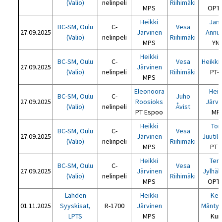
(Valio)
nelinpeli
Riihimäki
MPS
OPT-
Heikki
Jan
BC-SM, Oulu
C-
Vesa
27.09.2025
Järvinen
Annu
(Valio)
nelinpeli
Riihimäki
MPS
YN
Heikki
BC-SM, Oulu
C-
Vesa
Heikki 
27.09.2025
Järvinen
(Valio)
nelinpeli
Riihimäki
PT-
MPS
Eleonoora
Heik
BC-SM, Oulu
C-
Juho
27.09.2025
Roosioks
Järvi
(Valio)
nelinpeli
Åvist
PT Espoo
MP
Heikki
Tom
BC-SM, Oulu
C-
Vesa
27.09.2025
Järvinen
Juutil
(Valio)
nelinpeli
Riihimäki
MPS
PT 
Heikki
Ter
BC-SM, Oulu
C-
Vesa
27.09.2025
Järvinen
Jylhäl
(Valio)
nelinpeli
Riihimäki
MPS
OPT-
Lahden
Heikki
Kei
01.11.2025
Syyskisat,
R-1700
Järvinen
Mäntyn
LPTS
MPS
Kur